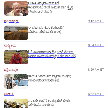
FCRA ತಿದ್ದುಪಡಿ ಮಸೂದೆ
ಹಿಂಪಡೆಯುವಂತೆ ಅಮಿತ್‌ ಶಾಗೆ ಕ್ರೈಸ್ತ
ಮುಖಂಡರ ಮನವಿ
ದಕ್ಷಿಣಕನ್ನಡ
9:12 AM IST
ಈ ವರ್ಷವೂ ಕೊರತೆಯೊಂದಿಗೆ
ಮರಳುಗಾರಿಕೆ ಋತು ಅಂತ್ಯ
ರಾಷ್ಟ್ರೀಯ
9:04 AM IST
US:ಏಕಾಂಗಿಯಾಗಿ ಟ್ರೆಕ್ಕಿಂಗ್‌ಗೆ ತೆರಳಿದ್ದ
ಭಾರತ ಮೂಲದ ವಿದ್ಯಾರ್ಥಿ ಶವವಾಗಿ ಪತ್ತೆ
ದಕ್ಷಿಣಕನ್ನಡ
8:59 AM IST
ಕಾರ್ಯನಿರ್ವಹಿಸದ ಪ್ಯಾನಿಕ್‌ ಬಟನ್‌;
ಪೊಲೀಸರಿಂದ ಪರಿಶೀಲನೆ
ಉಡುಪಿ
8:53 AM IST
ಸರಕಾರಿ ಶಾಲೆಗೆ ಕಂಪ್ಯೂಟರ್‌ ಬೇಕು,
ಕಲಿಸುವವರೂ ಬೇಕು