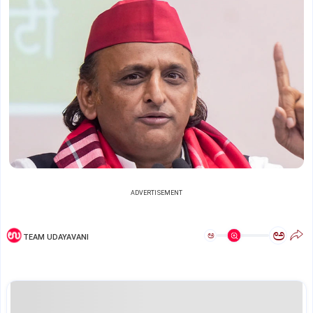
ADVERTISEMENT
ಅ
ಅ
TEAM UDAYAVANI