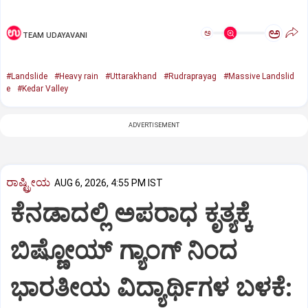
ಅ
ಅ
TEAM UDAYAVANI
#Landslide
#Heavy rain
#Uttarakhand
#Rudraprayag
#Massive Landslid
e
#Kedar Valley
ADVERTISEMENT
ರಾಷ್ಟ್ರೀಯ
AUG 6, 2026, 4:55 PM IST
ಕೆನಡಾದಲ್ಲಿ ಅಪರಾಧ ಕೃತ್ಯಕ್ಕೆ
ಬಿಷ್ಣೋಯ್ ಗ್ಯಾಂಗ್ ನಿಂದ
ಭಾರತೀಯ ವಿದ್ಯಾರ್ಥಿಗಳ ಬಳಕೆ: