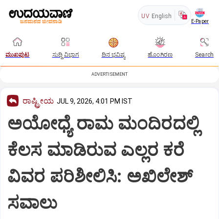
UV
English
E-Paper
ಮುಖಪುಟ
ಸುದ್ದಿ ವಿಭಾಗ
ದಿನ ಭವಿಷ್ಯ
ಹೊಂಗಿರಣ
Search
ADVERTISEMENT
ರಾಷ್ಟ್ರೀಯ
JUL 9, 2026, 4:01 PM IST
ಅಯೋಧ್ಯೆ ರಾಮ ಮಂದಿರದಲ್ಲಿ
ಕೆಲಸ ಮಾಡಿರುವ ಎಲ್ಲರ ಕರೆ
ವಿವರ ಪರಿಶೀಲಿಸಿ: ಅಖಿಲೇಶ್
ಸವಾಲು