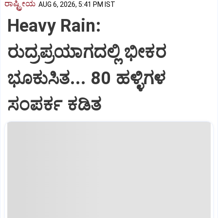
ರಾಷ್ಟ್ರೀಯ
AUG 6, 2026, 5:41 PM IST
Heavy Rain:
ರುದ್ರಪ್ರಯಾಗದಲ್ಲಿ ಭೀಕರ
ಭೂಕುಸಿತ... 80 ಹಳ್ಳಿಗಳ
ಸಂಪರ್ಕ ಕಡಿತ