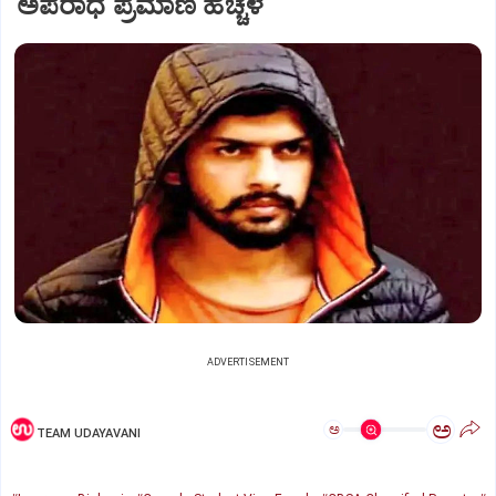
ಅಪರಾಧ ಪ್ರಮಾಣ ಹೆಚ್ಚಳ
ADVERTISEMENT
ಅ
ಅ
TEAM UDAYAVANI