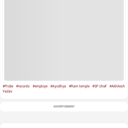
#Probe
#records
#employe
#Ayodhya
#Ram temple
#SP chief
#Akhilesh
Yadav
ADVERTISEMENT