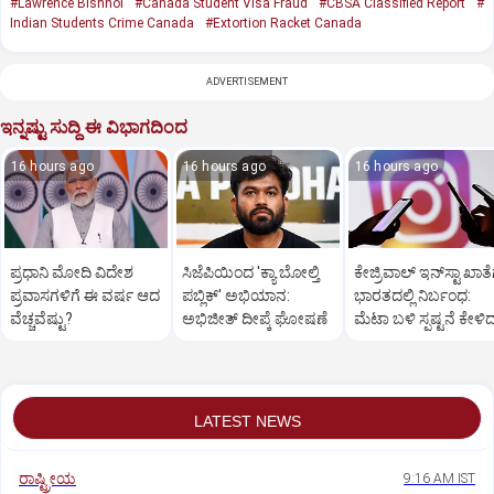
#Lawrence Bishnoi
#Canada Student Visa Fraud
#CBSA Classified Report
#
Indian Students Crime Canada
#Extortion Racket Canada
ADVERTISEMENT
ಇನ್ನಷ್ಟು ಸುದ್ದಿ ಈ ವಿಭಾಗದಿಂದ
16 hours ago
16 hours ago
16 hours ago
ಪ್ರಧಾನಿ ಮೋದಿ ವಿದೇಶ
ಸಿಜೆಪಿಯಿಂದ 'ಕ್ಯಾ ಬೋಲ್ತಿ
ಕೇಜ್ರಿವಾಲ್‌ ಇನ್‌ಸ್ಟಾ ಖಾತೆ
ಪ್ರವಾಸಗಳಿಗೆ ಈ ವರ್ಷ ಆದ
ಪಬ್ಲಿಕ್' ಅಭಿಯಾನ:
ಭಾರತದಲ್ಲಿ ನಿರ್ಬಂಧ:
ವೆಚ್ಚವೆಷ್ಟು?
ಅಭಿಜೀತ್ ದೀಪ್ಕೆ ಘೋಷಣೆ
ಮೆಟಾ ಬಳಿ ಸ್ಪಷ್ಟನೆ ಕೇಳಿ
ಆಪ್ ನಾಯಕ
LATEST NEWS
ರಾಷ್ಟ್ರೀಯ
9:16 AM IST