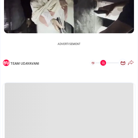
ADVERTISEMENT
ಅ
ಅ
TEAM UDAYAVANI