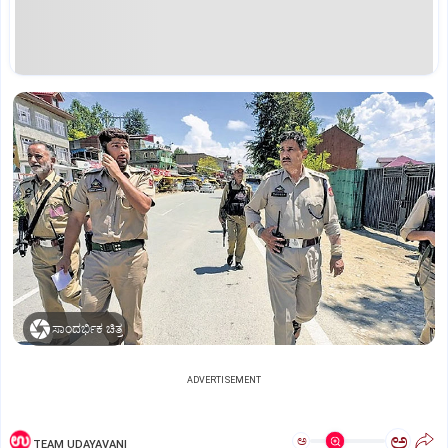
ಸಾಂದರ್ಭಿಕ ಚಿತ್ರ
ADVERTISEMENT
ಅ
ಅ
TEAM UDAYAVANI