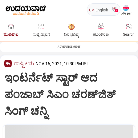
UV
English
E-Paper
ಮುಖಪುಟ
ಸುದ್ದಿ ವಿಭಾಗ
ದಿನ ಭವಿಷ್ಯ
ಹೊಂಗಿರಣ
Search
ADVERTISEMENT
ರಾಷ್ಟ್ರೀಯ
NOV 16, 2021, 10:30 PM IST
ಇಂಟರ್ನೆಟ್‌ ಸ್ಟಾರ್‌ ಆದ
ಪಂಜಾಬ್‌ ಸಿಎಂ ಚರಣ್‌ಜಿತ್‌
ಸಿಂಗ್‌ ಚನ್ನಿ