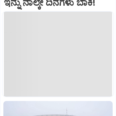
ಇನ್ನು ನಾಲ್ಕೇ ದಿನಗಳು ಬಾಕಿ!