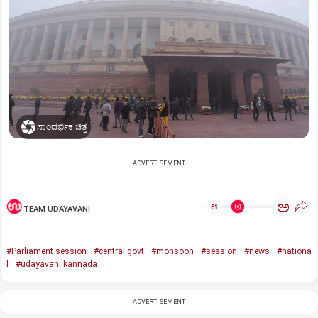
ಸಾಂದರ್ಭಿಕ ಚಿತ್ರ
ADVERTISEMENT
ಅ
ಅ
TEAM UDAYAVANI
#Parliament session
#central govt
#monsoon
#session
#news
#nationa
l
#udayavani kannada
ADVERTISEMENT