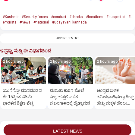
#Kashmir
#Security forces
#conduct
#checks
#locations
#suspected
#t
errorists
#news
#national
#udayavani kannada
ADVERTISEMENT
ಇನ್ನಷ್ಟು ಸುದ್ದಿ ಈ ವಿಭಾಗದಿಂದ
2 hours ago
2 hours ago
2 hours ago
ಯುನೆಸ್ಕೋ ಮಾನದಂಡದ
ಮಮತಾ ಕಾರಿನ ಮೇಲೆ
ಆಂಧ್ರದ ಬಳಿಕ
ಶೇ.15ಕ್ಕಿಂತ ಕಡಿಮೆ
ಕಲ್ಲು, ಚಪ್ಪಲಿ ಎಸೆತ:
ತಮಿಳುನಾಡಿನಲ್ಲೂ ಶೀಘ್ರ
ಭಾರತದ ಶಿಕ್ಷಣ ವೆಚ್ಚ
ಪ.ಬಂಗಾಳದಲ್ಲಿ ಹೈಡ್ರಾಮಾ!
ಹೆಚ್ಚು ಮಕ್ಕಳ ಹೆರಲು
ಉತ್ತೇಜನ?
LATEST NEWS