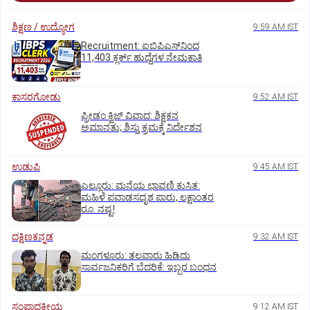
ಶಿಕ್ಷಣ / ಉದ್ಯೋಗ
9:59 AM IST
Recruitment: ಐಬಿಪಿಎಸ್‌ನಿಂದ
11,403 ಕ್ಲರ್ಕ್‌ ಹುದ್ದೆಗಳ ನೇಮಕಾತಿ
ಕಾಸರಗೋಡು
9:52 AM IST
ಫ್ರೀಡಂ ಕ್ವಿಜ್‌ ವಿವಾದ: ಶಿಕ್ಷಕನ
ಅಮಾನತು; ಶಿಸ್ತು ಕ್ರಮಕ್ಕೆ ನಿರ್ದೇಶನ
ಉಡುಪಿ
9:45 AM IST
ಎಲ್ಲೂರು: ಮನೆಯ ಛಾವಣಿ ಕುಸಿತ:
ಮಹಿಳೆ ಪವಾಡಸದೃಶ ಪಾರು, ಲಕ್ಷಾಂತರ
ರೂ. ನಷ್ಟ!
ದಕ್ಷಿಣಕನ್ನಡ
9:32 AM IST
ಮಂಗಳೂರು: ತಲವಾರು ಹಿಡಿದು
ಸಾರ್ವಜನಿಕರಿಗೆ ಬೆದರಿಕೆ: ಇಬ್ಬರ ಬಂಧನ
ಸಂಪಾದಕೀಯ
9:12 AM IST