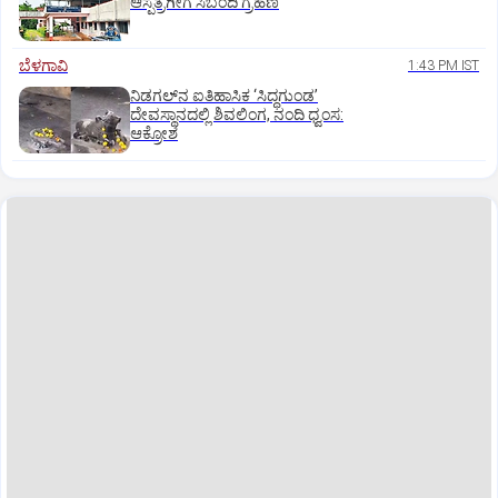
ಆಸ್ಪತ್ರೆಗೀಗ ಸಿಬಂದಿ ಗ್ರಹಣ
ಬೆಳಗಾವಿ
1:43 PM IST
ನಿಡಗಲ್‌ನ ಐತಿಹಾಸಿಕ ‘ಸಿದ್ಧಗುಂಡ’
ದೇವಸ್ಥಾನದಲ್ಲಿ ಶಿವಲಿಂಗ, ನಂದಿ ಧ್ವಂಸ:
ಆಕ್ರೋಶ