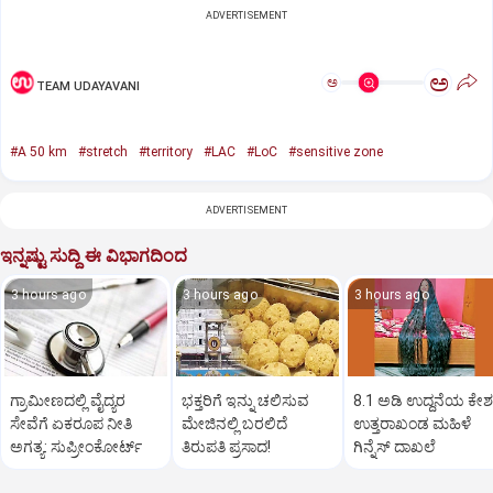
ADVERTISEMENT
ಅ
ಅ
TEAM UDAYAVANI
#A 50 km
#stretch
#territory
#LAC
#LoC
#sensitive zone
ADVERTISEMENT
ಇನ್ನಷ್ಟು ಸುದ್ದಿ ಈ ವಿಭಾಗದಿಂದ
3 hours ago
3 hours ago
3 hours ago
ಗ್ರಾಮೀಣದಲ್ಲಿ ವೈದ್ಯರ
ಭಕ್ತರಿಗೆ ಇನ್ನು ಚಲಿಸುವ
8.1 ಅಡಿ ಉದ್ದನೆಯ ಕೇಶ
ಸೇವೆಗೆ ಏಕರೂಪ ನೀತಿ
ಮೇಜಿನಲ್ಲಿ ಬರಲಿದೆ
ಉತ್ತರಾಖಂಡ ಮಹಿಳೆ
ಅಗತ್ಯ: ಸುಪ್ರೀಂಕೋರ್ಟ್‌
ತಿರುಪತಿ ಪ್ರಸಾದ!
ಗಿನ್ನೆಸ್‌ ದಾಖಲೆ