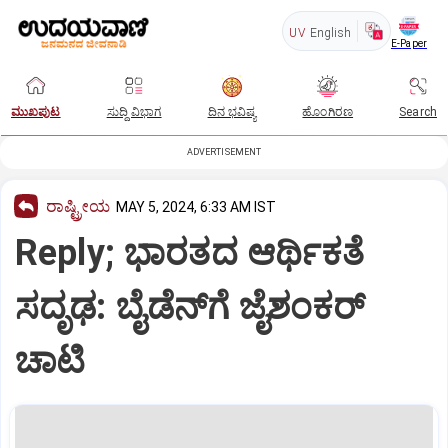
UV
English
E-Paper
ಮುಖಪುಟ
ಸುದ್ದಿ ವಿಭಾಗ
ದಿನ ಭವಿಷ್ಯ
ಹೊಂಗಿರಣ
Search
ADVERTISEMENT
ರಾಷ್ಟ್ರೀಯ
MAY 5, 2024, 6:33 AM IST
Reply; ಭಾರತದ ಆರ್ಥಿಕತೆ
ಸದೃಢ: ಬೈಡೆನ್‌ಗೆ ಜೈಶಂಕರ್‌
ಚಾಟಿ