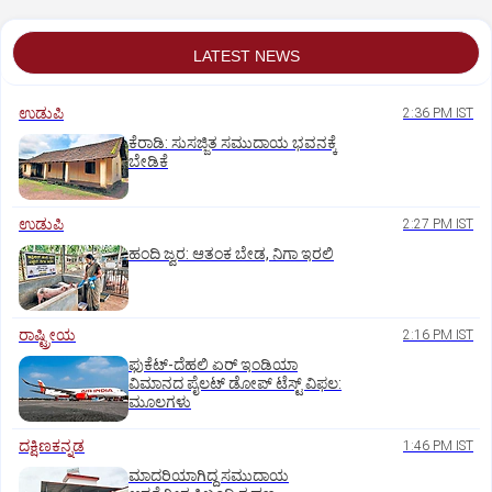
LATEST NEWS
ಉಡುಪಿ
2:36 PM IST
ಕೆರಾಡಿ: ಸುಸಜ್ಜಿತ ಸಮುದಾಯ ಭವನಕ್ಕೆ
ಬೇಡಿಕೆ
ಉಡುಪಿ
2:27 PM IST
ಹಂದಿ ಜ್ವರ: ಆತಂಕ ಬೇಡ, ನಿಗಾ ಇರಲಿ
ರಾಷ್ಟ್ರೀಯ
2:16 PM IST
ಫುಕೆಟ್‌-ದೆಹಲಿ ಏರ್‌ ಇಂಡಿಯಾ
ವಿಮಾನದ ಪೈಲಟ್‌ ಡೋಪ್‌ ಟೆಸ್ಟ್‌ ವಿಫಲ:
ಮೂಲಗಳು
ದಕ್ಷಿಣಕನ್ನಡ
1:46 PM IST
ಮಾದರಿಯಾಗಿದ್ದ ಸಮುದಾಯ