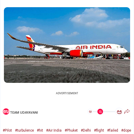
ADVERTISEMENT
ಅ
ಅ
TEAM UDAYAVANI
#Pilot
#turbulence
#hit
#Air India
#Phuket
#Delhi
#flight
#failed
#dope