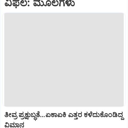
ವಿಫಲ: ಮೂಲಗಳು
ತೀವ್ರ ಪ್ರಕ್ಷುಬ್ಧತೆ...ಏಕಾಏಕಿ ಎತ್ತರ ಕಳೆದುಕೊಂಡಿದ್ದ
ವಿಮಾನ