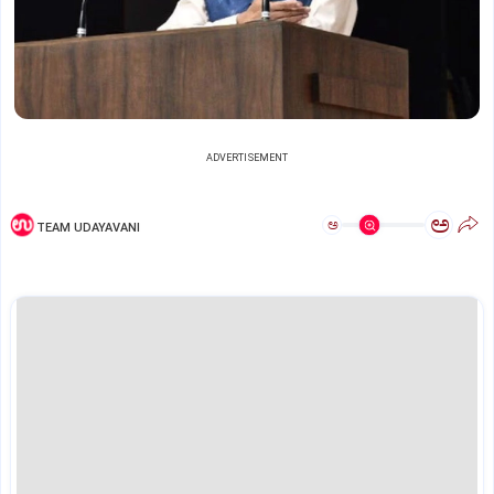
ADVERTISEMENT
ಅ
ಅ
TEAM UDAYAVANI