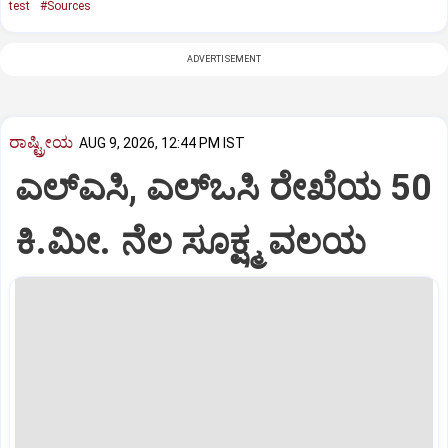
test
#Sources
ADVERTISEMENT
ರಾಷ್ಟ್ರೀಯ
AUG 9, 2026, 12:44 PM IST
ಎಲ್‌ಎಸಿ, ಎಲ್‌ಒಸಿ ರೇಖೆಯ 50
ಕಿ.ಮೀ. ನೆಲ ಸೂಕ್ಷ್ಮ ವಲಯ