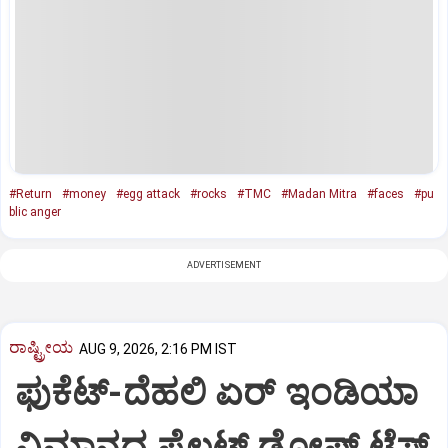
#Return
#money
#egg attack
#rocks
#TMC
#Madan Mitra
#faces
#pu
blic anger
ADVERTISEMENT
ರಾಷ್ಟ್ರೀಯ
AUG 9, 2026, 2:16 PM IST
ಫುಕೆಟ್‌-ದೆಹಲಿ ಏರ್‌ ಇಂಡಿಯಾ
ವಿಮಾನದ ಪೈಲಟ್‌ ಡೋಪ್‌ ಟೆಸ್ಟ್‌