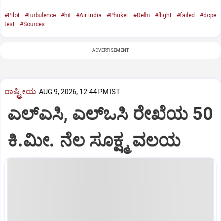
#Pilot
#turbulence
#hit
#Air India
#Phuket
#Delhi
#flight
#failed
#dope
test
#Sources
ADVERTISEMENT
ರಾಷ್ಟ್ರೀಯ
AUG 9, 2026, 12:44 PM IST
ಎಲ್‌ಎಸಿ, ಎಲ್‌ಒಸಿ ರೇಖೆಯ 50
ಕಿ.ಮೀ. ನೆಲ ಸೂಕ್ಷ್ಮ ವಲಯ