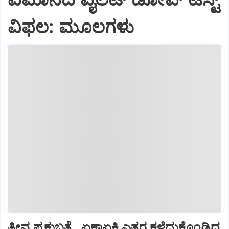
ವಿಫಲ: ಮೂಲಗಳು
ತೀವ್ರ ಪ್ರಕ್ಷುಬ್ಧತೆ...ಏಕಾಏಕಿ ಎತ್ತರ ಕಳೆದುಕೊಂಡಿದ್ದ