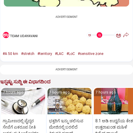
ADVERTISEMENT
ಅ
ಅ
TEAM UDAYAVANI
#A 50 km
#stretch
#territory
#LAC
#LoC
#sensitive zone
ADVERTISEMENT
ಇನ್ನಷ್ಟು ಸುದ್ದಿ ಈ ವಿಭಾಗದಿಂದ
7 hours ago
7 hours ago
7 hours ago
ಗ್ರಾಮೀಣದಲ್ಲಿ ವೈದ್ಯರ
ಭಕ್ತರಿಗೆ ಇನ್ನು ಚಲಿಸುವ
8.1 ಅಡಿ ಉದ್ದನೆಯ ಕೇಶ
ಸೇವೆಗೆ ಏಕರೂಪ ನೀತಿ
ಮೇಜಿನಲ್ಲಿ ಬರಲಿದೆ
ಉತ್ತರಾಖಂಡ ಮಹಿಳೆ