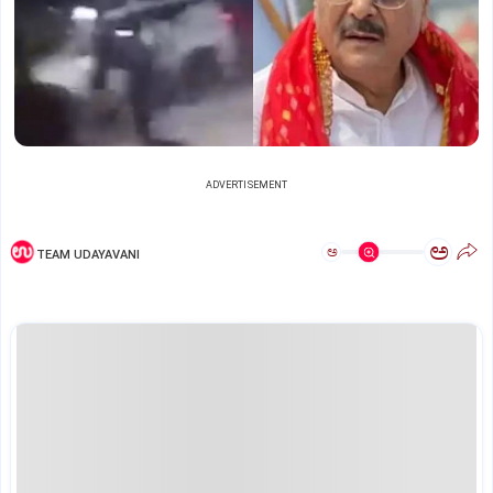
ADVERTISEMENT
ಅ
ಅ
TEAM UDAYAVANI