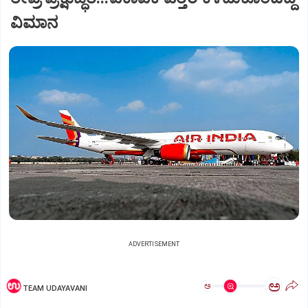
ವಿಮಾನ
ADVERTISEMENT
ಅ
ಅ
TEAM UDAYAVANI