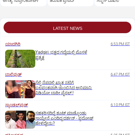
ಅಗತ್ಯ: ಸುಪ್ರೀಂಕೋರ್ಟ್‌
ತಿರುಪತಿ ಪ್ರಸಾದ!
ಗಿನ್ನೆಸ್‌ ದಾಖಲೆ
LATEST NEWS
ಯಾದಗಿರಿ
6:53 PM IST
Yadgiri: ಭತ್ತದ ಗದ್ದೆಯಲ್ಲಿ ಮೊಸಳೆ
ಪ್ರತ್ಯಕ್ಷ
ಬಾಲಿವುಡ್‌
6:47 PM IST
ಸೆಲ್ಫಿ ನೆಪದಲ್ಲಿ ಖ್ಯಾತ ನಟಿಗೆ
ಬಲವಂತವಾಗಿ ಚುಂಬಿಸಿದ ಅಭಿಮಾನಿ:
ವಿಡಿಯೋ ಭಾರೀ ವೈರಲ್.!
ಸ್ಯಾಂಡಲ್‌ವುಡ್‌
6:10 PM IST
ಸಹಕರಿಸದಿದ್ರೆ ಶೂಟ್‌ ಮಾಡ್ಕೊಂಡು
ಸಾಯ್ತೇನೆ ಎಂದಿದ್ದ ದರ್ಶನ್‌ - ಪ್ರದೋಷ್‌
ಹೇಳಿದ್ದೇನು?