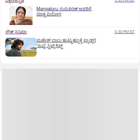
ದಕ್ಷಿಣಕನ್ನಡ
5:35 PM IST
Mangaluru: ಗುರುಕಿರಣ್ ಅವರಿಗೆ
ಮಾತೃ ವಿಯೋಗ
ಸೌತ್‌ ಸಿನಿಮಾ
5:30 PM IST
ಮಹೇಶ್‌ ಬಾಬು ಹುಟ್ಟುಹಬ್ಬಕ್ಕೆ ಫ್ಯಾನ್ಸ್‌ಗೆ
ʼರುದ್ರʼ ಸ್ಟಿಲ್ಸ್‌ ಗಿಫ್ಟ್