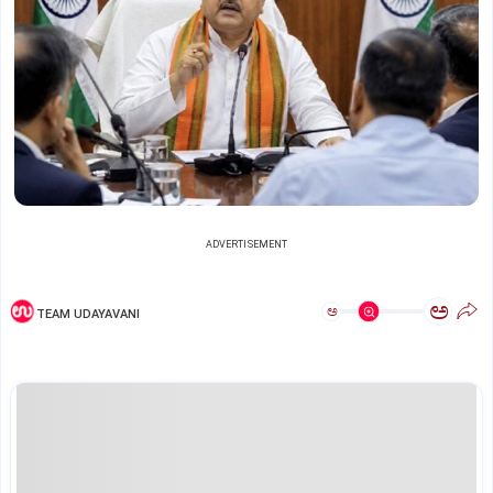
ADVERTISEMENT
ಅ
ಅ
TEAM UDAYAVANI