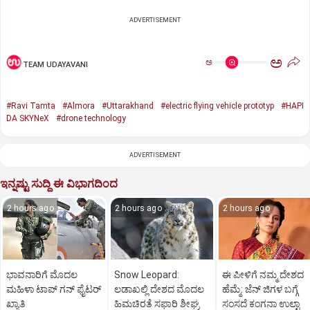
ADVERTISEMENT
ಅ
ಅ
TEAM UDAYAVANI
#Ravi Tamta
#Almora
#Uttarakhand
#electric flying vehicle prototyp
#HAPI
DA SKYNeX
#drone technology
ADVERTISEMENT
ಇನ್ನಷ್ಟು ಸುದ್ದಿ ಈ ವಿಭಾಗದಿಂದ
2 hours ago
2 hours ago
2 hours ago
ಭಾವನಾರಿಗೆ ಮೊದಲ
Snow Leopard:
ಈ ಪೀಳಿಗೆ ನಮ್ಮ ದೇಶದ
ಮಹಿಳಾ ಟಾಪ್‌ ಗನ್‌ ಫೈಟರ್‌
ಲಡಾಖಲ್ಲಿ ದೇಶದ ಮೊದಲ
ಹೆಮ್ಮೆ: ಜೆನ್‌ ಜಿಗಳ ಬಗ್ಗೆ
ಖ್ಯಾತಿ
ಹಿಮಚಿರತೆ ಸಫಾರಿ ಶೀಘ್ರ
ಸಂಸದೆ ಕಂಗನಾ ಉಲ್ಟಾ