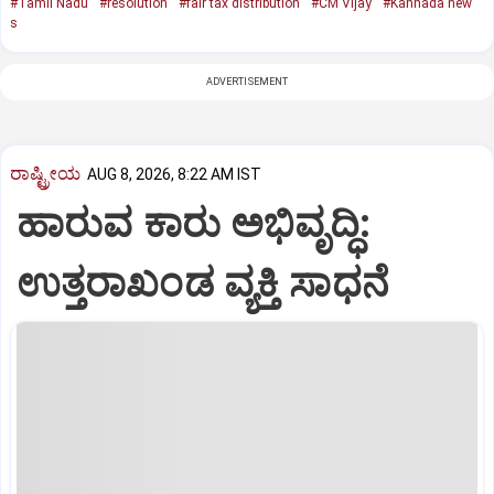
#Tamil Nadu
#resolution
#fair tax distribution
#CM Vijay
#Kannada new
s
ADVERTISEMENT
ರಾಷ್ಟ್ರೀಯ
AUG 8, 2026, 8:22 AM IST
ಹಾರುವ ಕಾರು ಅಭಿವೃದ್ಧಿ:
ಉತ್ತರಾಖಂಡ ವ್ಯಕ್ತಿ ಸಾಧನೆ