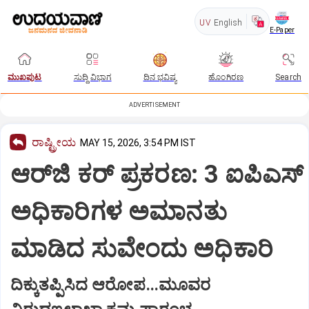
UV
English
E-Paper
ಮುಖಪುಟ
ಸುದ್ದಿ ವಿಭಾಗ
ದಿನ ಭವಿಷ್ಯ
ಹೊಂಗಿರಣ
Search
ADVERTISEMENT
ರಾಷ್ಟ್ರೀಯ
MAY 15, 2026, 3:54 PM IST
ಆರ್‌ಜಿ ಕರ್ ಪ್ರಕರಣ: 3 ಐಪಿಎಸ್
ಅಧಿಕಾರಿಗಳ ಅಮಾನತು
ಮಾಡಿದ ಸುವೇಂದು ಅಧಿಕಾರಿ
ದಿಕ್ಕುತಪ್ಪಿಸಿದ ಆರೋಪ...ಮೂವರ