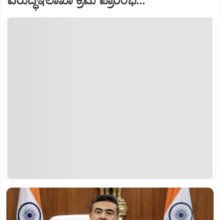
ವಿರುದ್ಧಇಲಾಖಾ ಕ್ರಮ ಪ್ರಾರಂಭ...