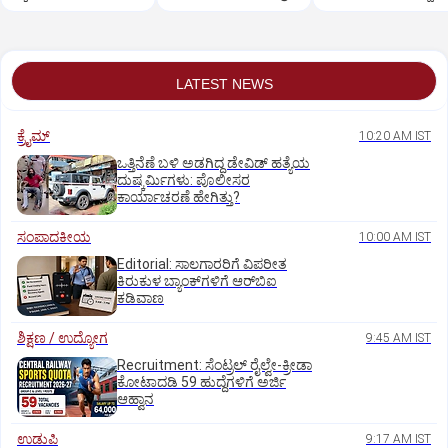
LATEST NEWS
ಕ್ರೈಮ್
10:20 AM IST
ಒತ್ತಿನೆಣೆ ಬಳಿ ಅಡಗಿದ್ದ ಡೇವಿಡ್‌ ಹತ್ಯೆಯ
ದುಷ್ಕರ್ಮಿಗಳು: ಪೊಲೀಸರ
ಕಾರ್ಯಾಚರಣೆ ಹೇಗಿತ್ತು?
ಸಂಪಾದಕೀಯ
10:00 AM IST
Editorial: ಸಾಲಗಾರರಿಗೆ ವಿಪರೀತ
ಕಿರುಕುಳ ಬ್ಯಾಂಕ್‌ಗಳಿಗೆ ಆರ್‌ಬಿಐ
ಕಡಿವಾಣ
ಶಿಕ್ಷಣ / ಉದ್ಯೋಗ
9:45 AM IST
Recruitment: ಸೆಂಟ್ರಲ್‌ ರೈಲ್ವೇ-ಕ್ರೀಡಾ
ಕೋಟಾದಡಿ 59 ಹುದ್ದೆಗಳಿಗೆ ಅರ್ಜಿ
ಆಹ್ವಾನ
ಉಡುಪಿ
9:17 AM IST