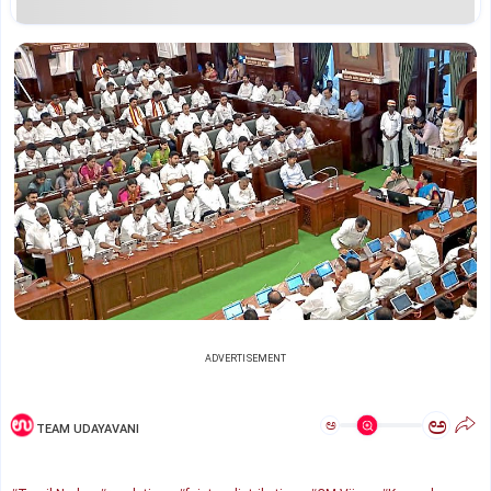
ADVERTISEMENT
ಅ
ಅ
TEAM UDAYAVANI