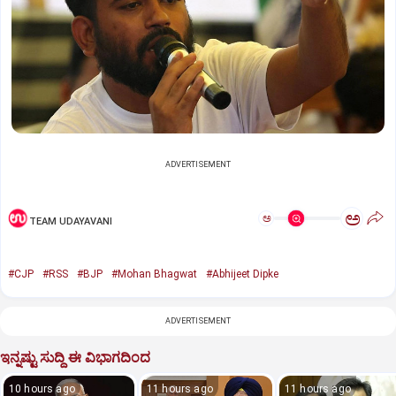
ADVERTISEMENT
ಅ
ಅ
TEAM UDAYAVANI
#CJP
#RSS
#BJP
#Mohan Bhagwat
#Abhijeet Dipke
ADVERTISEMENT
ಇನ್ನಷ್ಟು ಸುದ್ದಿ ಈ ವಿಭಾಗದಿಂದ
10 hours ago
11 hours ago
11 hours ago