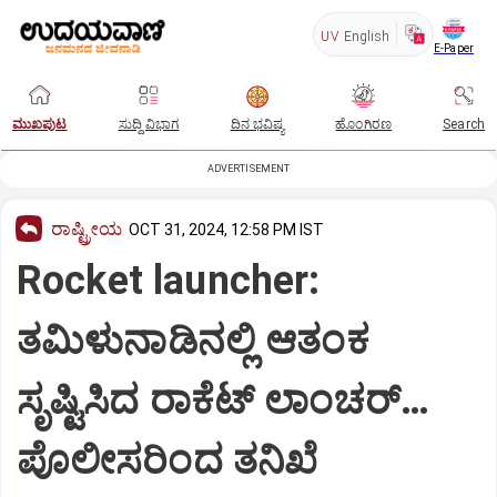
UV
English
E-Paper
ಮುಖಪುಟ
ಸುದ್ದಿ ವಿಭಾಗ
ದಿನ ಭವಿಷ್ಯ
ಹೊಂಗಿರಣ
Search
ADVERTISEMENT
ರಾಷ್ಟ್ರೀಯ
OCT 31, 2024, 12:58 PM IST
Rocket launcher:
ತಮಿಳುನಾಡಿನಲ್ಲಿ ಆತಂಕ
ಸೃಷ್ಟಿಸಿದ ರಾಕೆಟ್ ಲಾಂಚರ್…
ಪೊಲೀಸರಿಂದ ತನಿಖೆ