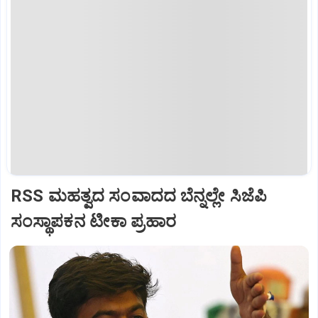
RSS ಮಹತ್ವದ ಸಂವಾದದ ಬೆನ್ನಲ್ಲೇ ಸಿಜೆಪಿ
ಸಂಸ್ಥಾಪಕನ ಟೀಕಾ ಪ್ರಹಾರ