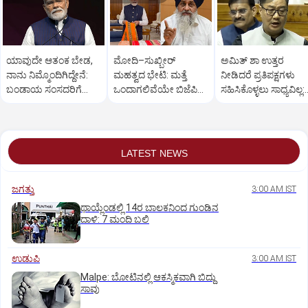
ಯಾವುದೇ ಆತಂಕ ಬೇಡ,
ಮೋದಿ–ಸುಖ್ಬೀರ್
ಅಮಿತ್ ಶಾ ಉತ್ತರ
ನಾನು ನಿಮ್ಮೊಂದಿಗಿದ್ದೇನೆ:
ಮಹತ್ವದ ಭೇಟಿ: ಮತ್ತೆ
ನೀಡಿದರೆ ಪ್ರತಿಪಕ್ಷಗಳು
ಬಂಡಾಯ ಸಂಸದರಿಗೆ
ಒಂದಾಗಲಿವೆಯೇ ಬಿಜೆಪಿ–
ಸಹಿಸಿಕೊಳ್ಳಲು ಸಾಧ್ಯವಿಲ್ಲ:
ಪ್ರಧಾನಿ ಮೋದಿ ಅಭಯ
ಶಿರೋಮಣಿ ಅಕಾಲಿ ದಳ?
ರಿಜಿಜು
LATEST NEWS
ಜಗತ್ತು
3:00 AM IST
ಥಾಯ್ಲೆಂಡಲ್ಲಿ 14ರ ಬಾಲಕನಿಂದ ಗುಂಡಿನ
ದಾಳಿ: 7 ಮಂದಿ ಬಲಿ
ಉಡುಪಿ
3:00 AM IST
Malpe: ಬೋಟಿನಲ್ಲಿ ಆಕಸ್ಮಿಕವಾಗಿ ಬಿದ್ದು
ಸಾವು