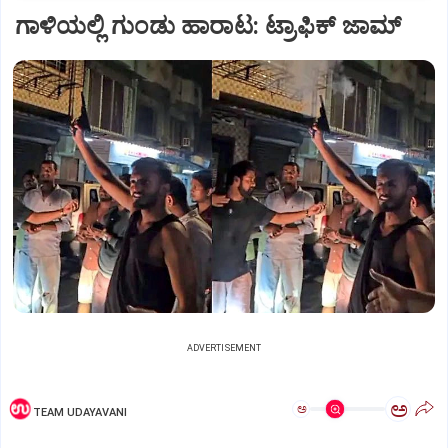
ಗಾಳಿಯಲ್ಲಿ ಗುಂಡು ಹಾರಾಟ: ಟ್ರಾಫಿಕ್‌ ಜಾಮ್
ADVERTISEMENT
ಅ
ಅ
TEAM UDAYAVANI