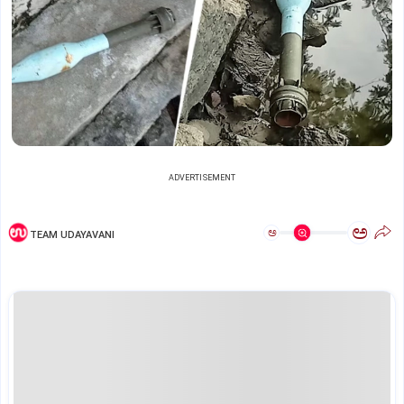
ADVERTISEMENT
ಅ
ಅ
TEAM UDAYAVANI