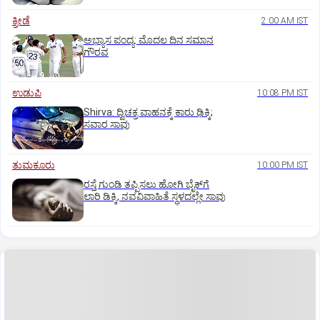
ಕ್ರೀಡೆ
2:00 AM IST
ಅಭ್ಯಾಸ ಪಂದ್ಯ: ಮೊದಲ ದಿನ ಸಮಾನ
ಗೌರವ
ಉಡುಪಿ
10:08 PM IST
Shirva: ದ್ವಿಚಕ್ರ ವಾಹನಕ್ಕೆ ಕಾರು ಢಿಕ್ಕಿ;
ಸವಾರ ಸಾವು
ತುಮಕೂರು
10:00 PM IST
ರಸ್ತೆ ಗುಂಡಿ ತಪ್ಪಿಸಲು ಹೋಗಿ ಬೈಕ್‌ಗೆ
ಲಾರಿ ಡಿಕ್ಕಿ, ನವವಿವಾಹಿತೆ ಸ್ಥಳದಲ್ಲೇ ಸಾವು