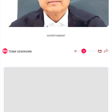
ADVERTISEMENT
ಅ
ಅ
TEAM UDAYAVANI