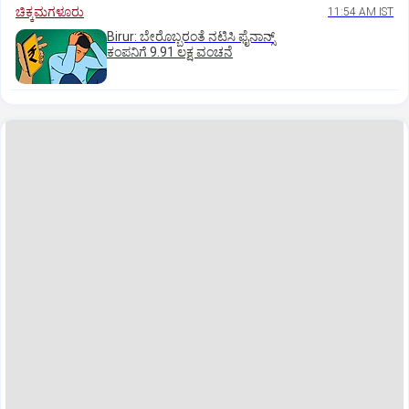
ಚಿಕ್ಕಮಗಳೂರು
11:54 AM IST
Birur: ಬೇರೊಬ್ಬರಂತೆ ನಟಿಸಿ ಫೈನಾನ್ಸ್
ಕಂಪನಿಗೆ 9.91 ಲಕ್ಷ ವಂಚನೆ