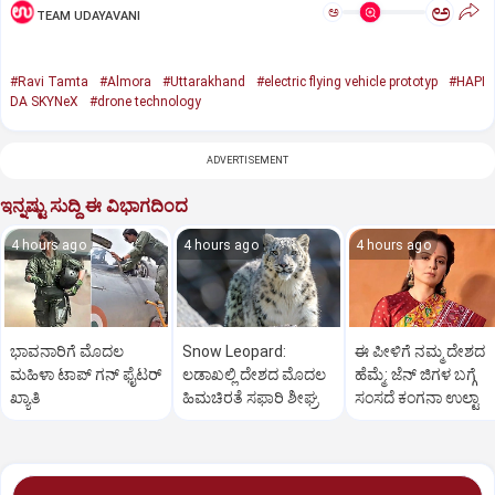
ಅ
ಅ
TEAM UDAYAVANI
#Ravi Tamta
#Almora
#Uttarakhand
#electric flying vehicle prototyp
#HAPI
DA SKYNeX
#drone technology
ADVERTISEMENT
ಇನ್ನಷ್ಟು ಸುದ್ದಿ ಈ ವಿಭಾಗದಿಂದ
4 hours ago
4 hours ago
4 hours ago
ಭಾವನಾರಿಗೆ ಮೊದಲ
Snow Leopard:
ಈ ಪೀಳಿಗೆ ನಮ್ಮ ದೇಶದ
ಮಹಿಳಾ ಟಾಪ್‌ ಗನ್‌ ಫೈಟರ್‌
ಲಡಾಖಲ್ಲಿ ದೇಶದ ಮೊದಲ
ಹೆಮ್ಮೆ: ಜೆನ್‌ ಜಿಗಳ ಬಗ್ಗೆ
ಖ್ಯಾತಿ
ಹಿಮಚಿರತೆ ಸಫಾರಿ ಶೀಘ್ರ
ಸಂಸದೆ ಕಂಗನಾ ಉಲ್ಟಾ