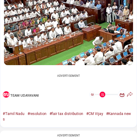
ADVERTISEMENT
ಅ
ಅ
TEAM UDAYAVANI
#Tamil Nadu
#resolution
#fair tax distribution
#CM Vijay
#Kannada new
s
ADVERTISEMENT