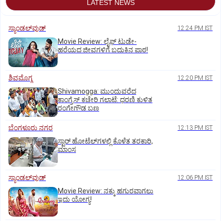
LATEST NEWS
ಸ್ಯಾಂಡಲ್‌ವುಡ್‌
12:24 PM IST
Movie Review: ಲೈಫ್‌ ಟುಡೇ-
ಹರೆಯದ ಜೀವಗಳಿಗೆ ಬದುಕಿನ ಪಾಠ!
ಶಿವಮೊಗ್ಗ
12:20 PM IST
Shivamogga: ಮುಂದುವರೆದ
ಕಾಂಗ್ರೆಸ್ ಕಚೇರಿ ಗಲಾಟೆ: ಧರಣಿ ಕುಳಿತ
ರಂಗೇಗೌಡ ಬಣ
ಬೆಂಗಳೂರು ನಗರ
12:13 PM IST
ಸ್ಟಾರ್‌ ಹೋಟೆಲ್‌ಗ‌ಳಲ್ಲಿ ಕೊಳೆತ ತರಕಾರಿ,
ಮಾಂಸ
ಸ್ಯಾಂಡಲ್‌ವುಡ್‌
12:06 PM IST
Movie Review: ನಕ್ಕು ಹಗುರವಾಗಲು
ಇದು ಯೋಗ್ಯ!