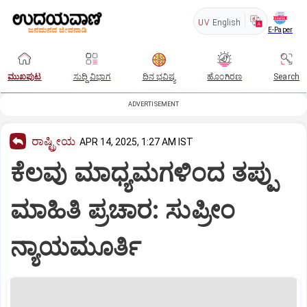
UV
English
E-Paper
ಮುಖಪುಟ
ಸುದ್ದಿ ವಿಭಾಗ
ದಿನ ಭವಿಷ್ಯ
ಹೊಂಗಿರಣ
Search
ADVERTISEMENT
ರಾಷ್ಟ್ರೀಯ
APR 14, 2025, 1:27 AM IST
ಕೆಲವು ಮಾಧ್ಯಮಗಳಿಂದ ತಪ್ಪು
ಮಾಹಿತಿ ಪ್ರಚಾರ: ಸುಪ್ರೀಂ
ನ್ಯಾಯಮೂರ್ತಿ