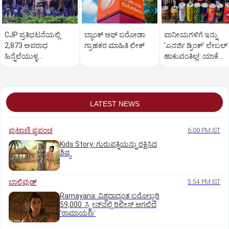
CJP ಪ್ರತಿಭಟನೆಯಲ್ಲಿ
ಬ್ಯಾಂಕ್ ಆಫ್ ಬರೋಡಾ
ಪಾನೀಯಗಳಿಗೆ ಇನ್ನು
2,873 ಅಪರಾಧ
ಗ್ರಾಹಕರ ಮಾಹಿತಿ ಲೀಕ್
‘ಎನರ್ಜಿ ಡ್ರಿಂಕ್’ ಲೇಬಲ್‌
ಹಿನ್ನೆಲೆಯುಳ್ಳ
ಹಾಕುವಂತಿಲ್ಲ!: ಯಾಕೆ
ಆರೋಪಿಗಳನ್ನು ಗುರುತಿಸಿದ
ನಿಷೇಧ?
ದೆಹಲಿ ಪೊಲೀಸ್
LATEST NEWS
ಪುಟಾಣಿ ಪ್ರಪಂಚ
6:00 PM IST
Kids Story: ಗುರುಪತ್ನಿಯನ್ನು ರಕ್ಷಿಸಿದ
ಶಿಷ್ಯ
ಬಾಲಿವುಡ್‌
5:54 PM IST
Ramayana: ವಿಶ್ವದಾದ್ಯಂತ ಬರೋಬ್ಬರಿ
59,000 ಸ್ಕ್ರೀನ್‌ನಲ್ಲಿ ರಿಲೀಸ್‌ ಆಗಲಿದೆ
'ರಾಮಾಯಣ'