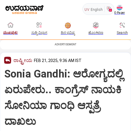
UV
English
E-Paper
ಮುಖಪುಟ
ಸುದ್ದಿ ವಿಭಾಗ
ದಿನ ಭವಿಷ್ಯ
ಹೊಂಗಿರಣ
Search
ADVERTISEMENT
ರಾಷ್ಟ್ರೀಯ
FEB 21, 2025, 9:36 AM IST
Sonia Gandhi: ಆರೋಗ್ಯದಲ್ಲಿ
ಏರುಪೇರು.. ಕಾಂಗ್ರೆಸ್ ನಾಯಕಿ
ಸೋನಿಯಾ ಗಾಂಧಿ ಆಸ್ಪತ್ರೆ
ದಾಖಲು