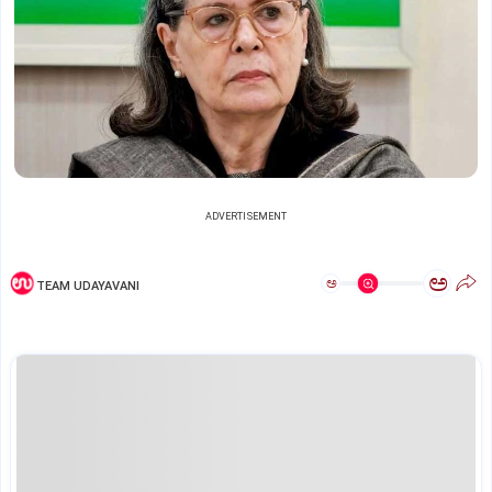
ADVERTISEMENT
ಅ
ಅ
TEAM UDAYAVANI