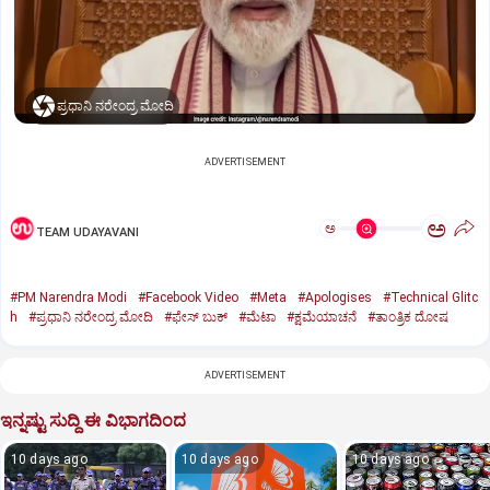
ಪ್ರಧಾನಿ ನರೇಂದ್ರ ಮೋದಿ
ADVERTISEMENT
ಅ
ಅ
TEAM UDAYAVANI
#PM Narendra Modi
#Facebook Video
#Meta
#Apologises
#Technical Glitc
h
#ಪ್ರಧಾನಿ ನರೇಂದ್ರ ಮೋದಿ
#ಫೇಸ್‌ ಬುಕ್‌
#ಮೆಟಾ
#ಕ್ಷಮೆಯಾಚನೆ
#ತಾಂತ್ರಿಕ ದೋಷ
ADVERTISEMENT
ಇನ್ನಷ್ಟು ಸುದ್ದಿ ಈ ವಿಭಾಗದಿಂದ
10 days ago
10 days ago
10 days ago