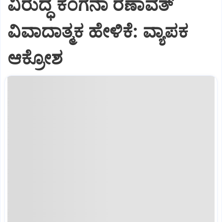
ವಿರುದ್ಧ ಕಂಗನಾ ರಣಾವತ್
ವಿವಾದಾತ್ಮಕ ಹೇಳಿಕೆ: ವ್ಯಾಪಕ
ಆಕ್ರೋಶ