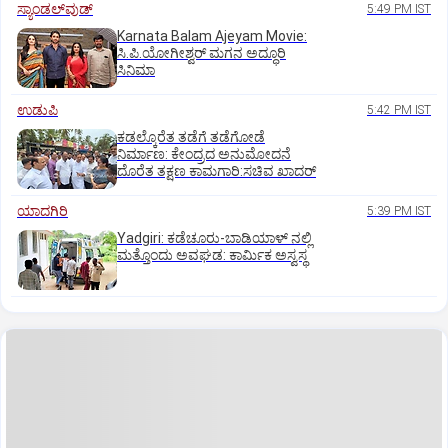
ಸ್ಯಾಂಡಲ್‌ವುಡ್‌
5:49 PM IST
Karnata Balam Ajeyam Movie:
ಸಿ.ಪಿ.ಯೋಗೀಶ್ವರ್‌ ಮಗನ ಅದ್ಧೂರಿ
ಸಿನಿಮಾ
ಉಡುಪಿ
5:42 PM IST
ಕಡಲ್ಕೊರೆತ ತಡೆಗೆ ತಡೆಗೋಡೆ
ನಿರ್ಮಾಣ: ಕೇಂದ್ರದ ಅನುಮೋದನೆ
ದೊರೆತ ತಕ್ಷಣ ಕಾಮಗಾರಿ:ಸಚಿವ ಖಾದರ್
ಯಾದಗಿರಿ
5:39 PM IST
Yadgiri: ಕಡೆಚೂರು-ಬಾಡಿಯಾಳ್ ನಲ್ಲಿ
ಮತ್ತೊಂದು ಅವಘಡ: ಕಾರ್ಮಿಕ ಅಸ್ವಸ್ಥ