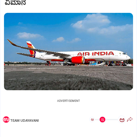
ವಿಮಾನ
ADVERTISEMENT
ಅ
ಅ
TEAM UDAYAVANI