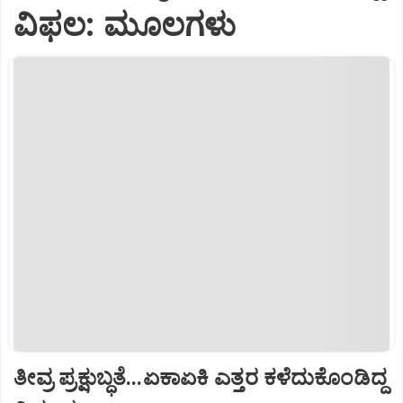
ವಿಫಲ: ಮೂಲಗಳು
ತೀವ್ರ ಪ್ರಕ್ಷುಬ್ಧತೆ...ಏಕಾಏಕಿ ಎತ್ತರ ಕಳೆದುಕೊಂಡಿದ್ದ