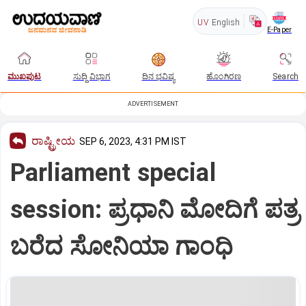
UV
English
E-Paper
ಮುಖಪುಟ
ಸುದ್ದಿ ವಿಭಾಗ
ದಿನ ಭವಿಷ್ಯ
ಹೊಂಗಿರಣ
Search
ADVERTISEMENT
ರಾಷ್ಟ್ರೀಯ
SEP 6, 2023, 4:31 PM IST
Parliament special
session: ಪ್ರಧಾನಿ ಮೋದಿಗೆ ಪತ್ರ
ಬರೆದ ಸೋನಿಯಾ ಗಾಂಧಿ