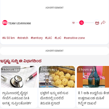
ADVERTISEMENT
ಅ
ಅ
TEAM UDAYAVANI
#A 50 km
#stretch
#territory
#LAC
#LoC
#sensitive zone
ADVERTISEMENT
ಇನ್ನಷ್ಟು ಸುದ್ದಿ ಈ ವಿಭಾಗದಿಂದ
3 hours ago
3 hours ago
3 hours ago
ಗ್ರಾಮೀಣದಲ್ಲಿ ವೈದ್ಯರ
ಭಕ್ತರಿಗೆ ಇನ್ನು ಚಲಿಸುವ
8.1 ಅಡಿ ಉದ್ದನೆಯ ಕೇಶ
ಸೇವೆಗೆ ಏಕರೂಪ ನೀತಿ
ಮೇಜಿನಲ್ಲಿ ಬರಲಿದೆ
ಉತ್ತರಾಖಂಡ ಮಹಿಳೆ
ಅಗತ್ಯ: ಸುಪ್ರೀಂಕೋರ್ಟ್‌
ತಿರುಪತಿ ಪ್ರಸಾದ!
ಗಿನ್ನೆಸ್‌ ದಾಖಲೆ