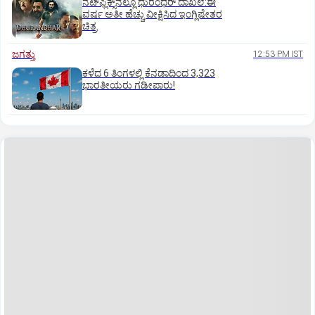
ನೆಟ್‌ಫ್ಲಿಕ್ಸ್‌ನಲ್ಲೂ ಧುರಂಧರ್‌ ದಾಖಲೆ:ಈ
ವರ್ಷ ಅತೀ ಹೆಚ್ಚು ವೀಕ್ಷಿಸಿದ ಇಂಗ್ಲಿಷೇತರ
ಚಿತ್ರ
ಜಗತ್ತು
12:53 PM IST
ಕಳೆದ 6 ತಿಂಗಳಲ್ಲಿ ಕೆನಡಾದಿಂದ 3,323
ಭಾರತೀಯರು ಗಡೀಪಾರು!