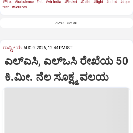
#Pilot
#turbulence
#hit
#Air India
#Phuket
#Delhi
#flight
#failed
#dope
test
#Sources
ADVERTISEMENT
ರಾಷ್ಟ್ರೀಯ
AUG 9, 2026, 12:44 PM IST
ಎಲ್‌ಎಸಿ, ಎಲ್‌ಒಸಿ ರೇಖೆಯ 50
ಕಿ.ಮೀ. ನೆಲ ಸೂಕ್ಷ್ಮ ವಲಯ