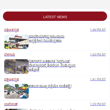
LATEST NEWS
ದಕ್ಷಿಣಕನ್ನಡ
1:46 PM IST
ಮಾದರಿಯಾಗಿದ್ದ ಸಮುದಾಯ
ಆಸ್ಪತ್ರೆಗೀಗ ಸಿಬಂದಿ ಗ್ರಹಣ
ಬೆಳಗಾವಿ
1:43 PM IST
ನಿಡಗಲ್‌ನ ಐತಿಹಾಸಿಕ ‘ಸಿದ್ಧಗುಂಡ’
ದೇವಸ್ಥಾನದಲ್ಲಿ ಶಿವಲಿಂಗ, ನಂದಿ ಧ್ವಂಸ:
ಆಕ್ರೋಶ
ದಕ್ಷಿಣಕನ್ನಡ
1:41 PM IST
ಕಡಬದ ಮುಖ್ಯ ರಸ್ತೆಯೇ ಸಂತೆಕಟ್ಟೆ !
ಬಾಲಿವುಡ್‌
1:29 PM IST