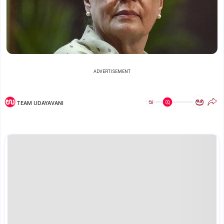
ADVERTISEMENT
ಅ
ಅ
TEAM UDAYAVANI