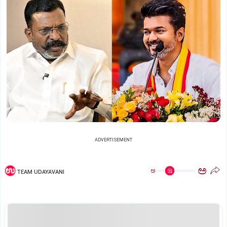
ADVERTISEMENT
ಅ
ಅ
TEAM UDAYAVANI