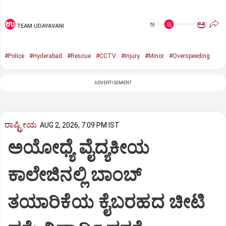
ಅ
ಅ
TEAM UDAYAVANI
#Police
#Hyderabad
#Rescue
#CCTV
#Injury
#Minor
#Overspeeding
ADVERTISEMENT
ರಾಷ್ಟ್ರೀಯ
AUG 2, 2026, 7:09 PM IST
ಅಯೋಧ್ಯೆ ವೈದ್ಯಕೀಯ
ಕಾಲೇಜಿನಲ್ಲಿ ಬಾಂಬ್
ತಯಾರಿಕೆಯ ಕೈಬರಹದ ಚೀಟಿ