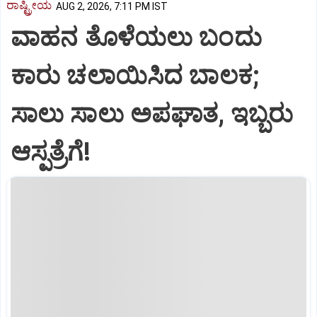
ರಾಷ್ಟ್ರೀಯ
AUG 2, 2026, 7:11 PM IST
ವಾಹನ ತೊಳೆಯಲು ಬಂದು
ಕಾರು ಚಲಾಯಿಸಿದ ಬಾಲಕ;
ಸಾಲು ಸಾಲು ಅಪಘಾತ, ಇಬ್ಬರು
ಆಸ್ಪತ್ರೆಗೆ!