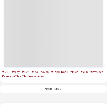
#BJP
#Vijay
#TVK
#Lok Bhavan
#Tamil Nadu Politics
#VCK
#Presiden
t's rule
#Thol Thirumavalavan
ADVERTISEMENT