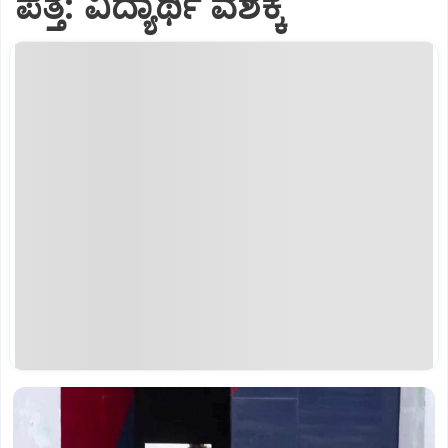
ಪತ್ತೆ: ವಿದ್ಯಾರ್ಥಿ ವಶಕ್ಕೆ