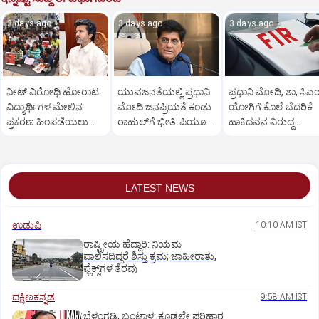
3 days ago
3 days ago
3 days ago
ನೀಟ್‌ ವಿರೋಧಿ ಹೋರಾಟ:
ಯುವಜನತೆಯಲ್ಲಿ ಪ್ರಧಾನಿ
ಪ್ರಧಾನಿ ಮೋದಿ, ಶಾ, ಸಿಎ
ವಿದ್ಯಾರ್ಥಿಗಳ ಮೇಲಿನ
ಮೋದಿ ಜನಪ್ರಿಯತೆ ಕಂಡು
ಯೋಗಿಗೆ ಕೊಲೆ ಬೆದರಿಕೆ
ಪ್ರಕರಣ ಹಿಂಪಡೆಯಲು
ರಾಹುಲ್‌ಗೆ ಭೀತಿ: ಪಿಯೂಷ್
ಹಾಕಿದವನ ವಿರುದ್ಧ
ತಮಿಳುನಾಡು ಸರ್ಕಾರ
ಗೋಯಲ್
ಎಫ್‌ಐಆರ್
ನಿರ್ಧಾರ
LATEST NEWS
ಉಡುಪಿ
10:10 AM IST
ರಾಷ್ಟ್ರೀಯ ಹೆದ್ದಾರಿ: ನಿಯಮ
ಪಾಲಿಸದಿದ್ದರೆ ಶಿಸ್ತು ಕ್ರಮ; ಜಾಹೀರಾತು,
ಫ್ಲೆಕ್ಸ್‌ಗಳ ತೆರವು
ದಕ್ಷಿಣಕನ್ನಡ
9:58 AM IST
ಬೆಳ್ತಂಗಡಿ, ಬಂಟ್ವಾಳ: ಕೂಡಲೇ ಪರಿಹಾರ