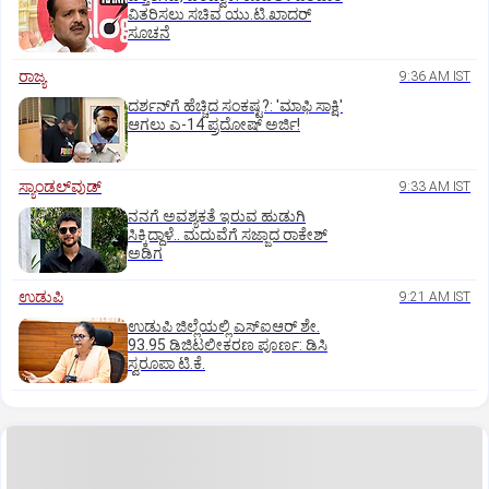
ವಿತರಿಸಲು ಸಚಿವ ಯು.ಟಿ.ಖಾದರ್‌
ಸೂಚನೆ
ರಾಜ್ಯ
9:36 AM IST
ದರ್ಶನ್‌ಗೆ ಹೆಚ್ಚಿದ ಸಂಕಷ್ಟ?: 'ಮಾಫಿ ಸಾಕ್ಷಿ'
ಆಗಲು ಎ-14 ಪ್ರದೋಷ್ ಅರ್ಜಿ!
ಸ್ಯಾಂಡಲ್‌ವುಡ್‌
9:33 AM IST
ನನಗೆ ಅವಶ್ಯಕತೆ ಇರುವ ಹುಡುಗಿ
ಸಿಕ್ಕಿದ್ದಾಳೆ.. ಮದುವೆಗೆ ಸಜ್ಜಾದ ರಾಕೇಶ್
ಅಡಿಗ
ಉಡುಪಿ
9:21 AM IST
ಉಡುಪಿ ಜಿಲ್ಲೆಯಲ್ಲಿ ಎಸ್‌ಐಆರ್‌ ಶೇ.
93.95 ಡಿಜಿಟಲೀಕರಣ ಪೂರ್ಣ: ಡಿಸಿ
ಸ್ವರೂಪಾ ಟಿ.ಕೆ.