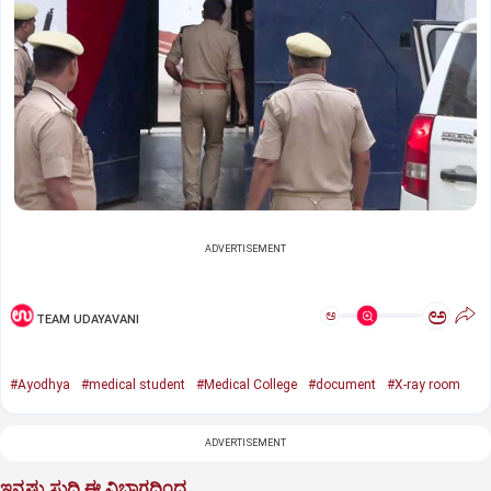
ADVERTISEMENT
ಅ
ಅ
TEAM UDAYAVANI
#Ayodhya
#medical student
#Medical College
#document
#X-ray room
ADVERTISEMENT
ಇನ್ನಷ್ಟು ಸುದ್ದಿ ಈ ವಿಭಾಗದಿಂದ