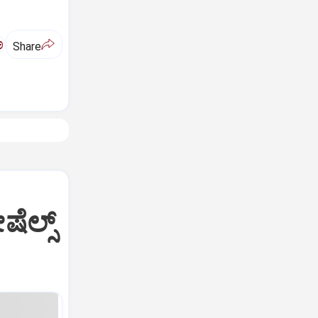
ಅ
Share
ಲ್ಸ್‌