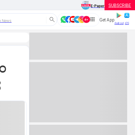
SUBSCRIBE
E-Paper
Get App
h News
Android
iOS
ೀಂ
ೆ