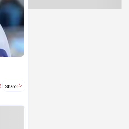
ಅ
Share