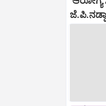
‘ಆರೋಗ್ಯ ಸ
ಜೆ.ಪಿ.ನಡ್