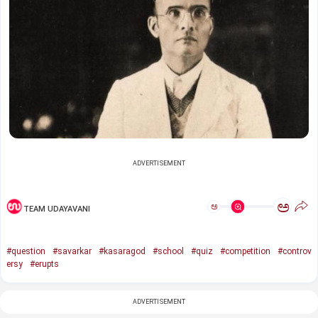
ADVERTISEMENT
ಅ
ಅ
TEAM UDAYAVANI
#question
#savarkar
#kasaragod
#school
#quiz
#competition
#controv
ersy
#erupts
ADVERTISEMENT