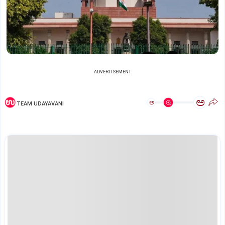
ADVERTISEMENT
ಅ
ಅ
TEAM UDAYAVANI