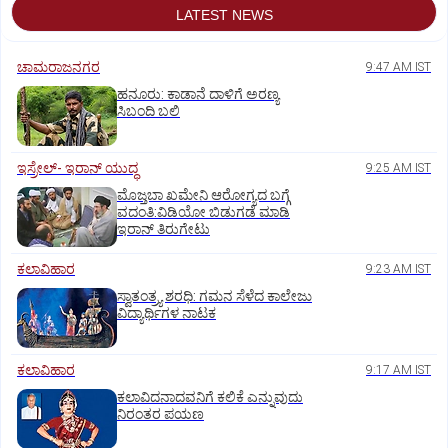
LATEST NEWS
ಚಾಮರಾಜನಗರ
9:47 AM IST
ಹನೂರು: ಕಾಡಾನೆ ದಾಳಿಗೆ ಅರಣ್ಯ
ಸಿಬಂದಿ ಬಲಿ
ಇಸ್ರೇಲ್- ಇರಾನ್‌ ಯುದ್ಧ
9:25 AM IST
ಮೊಜ್ತಬಾ ಖಮೇನಿ ಆರೋಗ್ಯದ ಬಗ್ಗೆ
ವದಂತಿ:ವಿಡಿಯೋ ಬಿಡುಗಡೆ ಮಾಡಿ
ಇರಾನ್‌ ತಿರುಗೇಟು
ಕಲಾವಿಹಾರ
9:23 AM IST
ಸ್ವಾತಂತ್ರ್ಯ ಶರಧಿ: ಗಮನ ಸೆಳೆದ ಕಾಲೇಜು
ವಿದ್ಯಾರ್ಥಿಗಳ ನಾಟಕ
ಕಲಾವಿಹಾರ
9:17 AM IST
ಕಲಾವಿದನಾದವನಿಗೆ ಕಲಿಕೆ ಎನ್ನುವುದು
ನಿರಂತರ ಪಯಣ