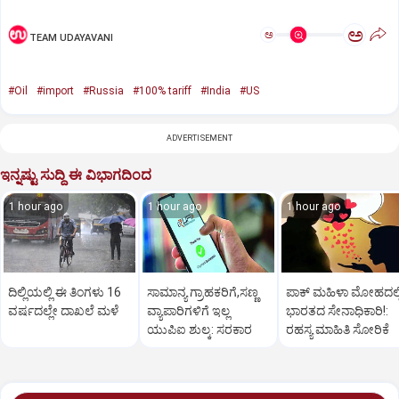
ಅ
ಅ
TEAM UDAYAVANI
#Oil
#import
#Russia
#100% tariff
#India
#US
ADVERTISEMENT
ಇನ್ನಷ್ಟು ಸುದ್ದಿ ಈ ವಿಭಾಗದಿಂದ
1 hour ago
1 hour ago
1 hour ago
ದಿಲ್ಲಿಯಲ್ಲಿ ಈ ತಿಂಗಳು 16
ಸಾಮಾನ್ಯ ಗ್ರಾಹಕರಿಗೆ,ಸಣ್ಣ
ಪಾಕ್‌ ಮಹಿಳಾ ಮೋಹದಲ್ಲ
ವರ್ಷದಲ್ಲೇ ದಾಖಲೆ ಮಳೆ
ವ್ಯಾಪಾರಿಗಳಿಗೆ ಇಲ್ಲ
ಭಾರತದ ಸೇನಾಧಿಕಾರಿ!:
ಯುಪಿಐ ಶುಲ್ಕ: ಸರಕಾರ
ರಹಸ್ಯ ಮಾಹಿತಿ ಸೋರಿಕೆ