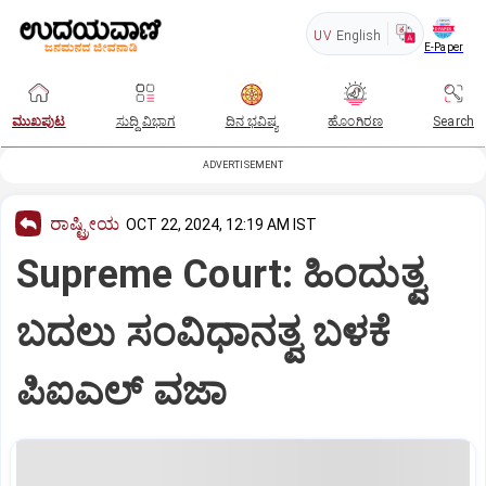
UV
English
E-Paper
ಮುಖಪುಟ
ಸುದ್ದಿ ವಿಭಾಗ
ದಿನ ಭವಿಷ್ಯ
ಹೊಂಗಿರಣ
Search
ADVERTISEMENT
ರಾಷ್ಟ್ರೀಯ
OCT 22, 2024, 12:19 AM IST
Supreme Court: ಹಿಂದುತ್ವ
ಬದಲು ಸಂವಿಧಾನತ್ವ ಬಳಕೆ
ಪಿಐಎಲ್‌ ವಜಾ