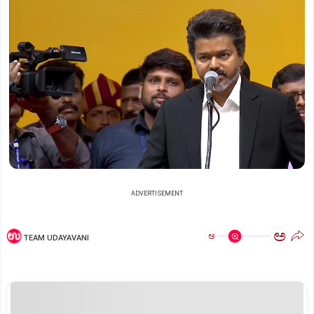
ADVERTISEMENT
ಅ
ಅ
TEAM UDAYAVANI