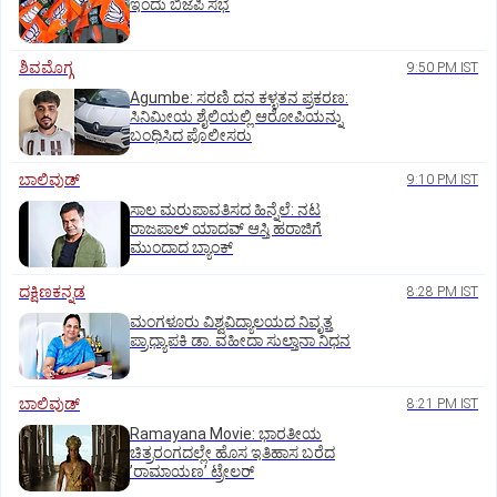
ಇಂದು ಬಿಜೆಪಿ ಸಭೆ
ಶಿವಮೊಗ್ಗ
9:50 PM IST
Agumbe: ಸರಣಿ ದನ ಕಳ್ಳತನ ಪ್ರಕರಣ:
ಸಿನಿಮೀಯ ಶೈಲಿಯಲ್ಲಿ ಆರೋಪಿಯನ್ನು
ಬಂಧಿಸಿದ ಪೊಲೀಸರು
ಬಾಲಿವುಡ್‌
9:10 PM IST
ಸಾಲ ಮರುಪಾವತಿಸದ ಹಿನ್ನೆಲೆ: ನಟ
ರಾಜಪಾಲ್ ಯಾದವ್‌ ಆಸ್ತಿ ಹರಾಜಿಗೆ
ಮುಂದಾದ ಬ್ಯಾಂಕ್
ದಕ್ಷಿಣಕನ್ನಡ
8:28 PM IST
ಮಂಗಳೂರು ವಿಶ್ವವಿದ್ಯಾಲಯದ ನಿವೃತ್ತ
ಪ್ರಾಧ್ಯಾಪಕಿ ಡಾ. ವಹೀದಾ ಸುಲ್ತಾನಾ ನಿಧನ
ಬಾಲಿವುಡ್‌
8:21 PM IST
Ramayana Movie: ಭಾರತೀಯ
ಚಿತ್ರರಂಗದಲ್ಲೇ ಹೊಸ ಇತಿಹಾಸ ಬರೆದ
ʼರಾಮಾಯಣʼ ಟ್ರೇಲರ್