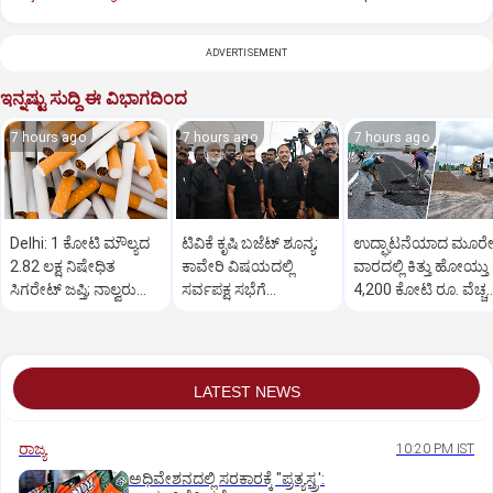
ADVERTISEMENT
ಇನ್ನಷ್ಟು ಸುದ್ದಿ ಈ ವಿಭಾಗದಿಂದ
7 hours ago
7 hours ago
7 hours ago
Delhi: 1 ಕೋಟಿ ಮೌಲ್ಯದ
ಟಿವಿಕೆ ಕೃಷಿ ಬಜೆಟ್ ಶೂನ್ಯ;
ಉದ್ಘಾಟನೆಯಾದ ಮೂರ
2.82 ಲಕ್ಷ ನಿಷೇಧಿತ
ಕಾವೇರಿ ವಿಷಯದಲ್ಲಿ
ವಾರದಲ್ಲಿ ಕಿತ್ತು ಹೋಯ್ತು
ಸಿಗರೇಟ್ ಜಪ್ತಿ; ನಾಲ್ವರು
ಸರ್ವಪಕ್ಷ ಸಭೆಗೆ
4,200 ಕೋಟಿ ರೂ. ವೆಚ್ಚ
ಆರೋಪಿಗಳ ಬಂಧನ
ಉದಯನಿಧಿ ಸ್ಟಾಲಿನ್
ಎಕ್ಸ್‌ಪ್ರೆಸ್‌ವೇ
ಆಗ್ರಹ
LATEST NEWS
ರಾಜ್ಯ
10:20 PM IST
ಅಧಿವೇಶನದಲ್ಲಿ ಸರಕಾರಕ್ಕೆ "ಪ್ರತ್ಯಸ್ತ್ರ':