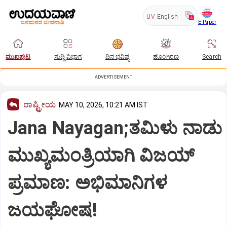
UV
English
E-Paper
ಮುಖಪುಟ
ಸುದ್ದಿ ವಿಭಾಗ
ದಿನ ಭವಿಷ್ಯ
ಹೊಂಗಿರಣ
Search
ADVERTISEMENT
ರಾಷ್ಟ್ರೀಯ
MAY 10, 2026, 10:21 AM IST
Jana Nayagan;ತಮಿಳು ನಾಡು
ಮುಖ್ಯಮಂತ್ರಿಯಾಗಿ ವಿಜಯ್
ಪ್ರಮಾಣ: ಅಭಿಮಾನಿಗಳ
ಜಯಘೋಷ!