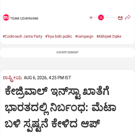
ಅ
ಅ
TEAM UDAYAVANI
#Cockroach Janta Party
#'kya bolti public
#campaign
#Abhijeet Dipke
ADVERTISEMENT
ರಾಷ್ಟ್ರೀಯ
AUG 6, 2026, 4:25 PM IST
ಕೇಜ್ರಿವಾಲ್‌ ಇನ್‌ಸ್ಟಾ ಖಾತೆಗೆ
ಭಾರತದಲ್ಲಿ ನಿರ್ಬಂಧ: ಮೆಟಾ
ಬಳಿ ಸ್ಪಷ್ಟನೆ ಕೇಳಿದ ಆಪ್