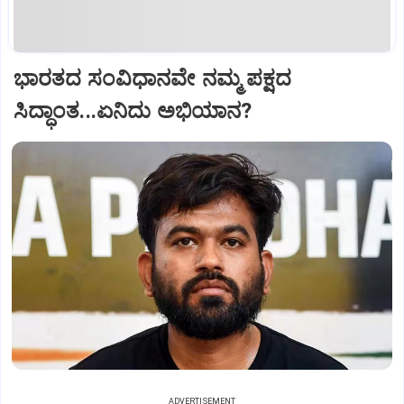
ಭಾರತದ ಸಂವಿಧಾನವೇ ನಮ್ಮ ಪಕ್ಷದ
ಸಿದ್ಧಾಂತ...ಏನಿದು ಅಭಿಯಾನ?
ADVERTISEMENT