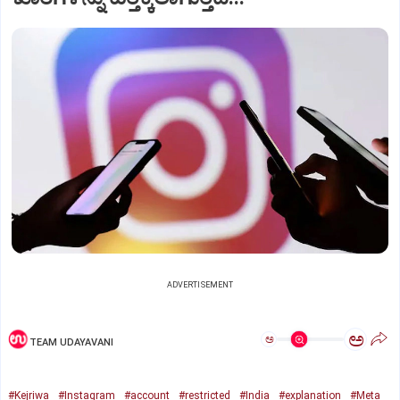
ADVERTISEMENT
ಅ
ಅ
TEAM UDAYAVANI
#Kejriwa
#Instagram
#account
#restricted
#India
#explanation
#Meta