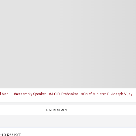
l Nadu
#Assembly Speaker
#J.C.D. Prabhakar
#Chief Minister C. Joseph Vijay
ADVERTISEMENT
8:13 PM IST