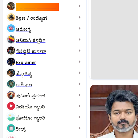
ಇಸ್ರೇಲ್- ಇರಾನ್‌ ಯುದ್ಧ
ಶಿಕ್ಷಣ / ಉದ್ಯೋಗ
ಆರೋಗ್ಯ
ಅನಿವಾಸಿ ಕನ್ನಡಿಗ
ಸೆಲೆಬ್ರಿಟಿ ಕಾರ್ನರ್‌
Explainer
ಜ್ಯೋತಿಷ್ಯ
ರಾಶಿ ಫಲ
ಪುಟಾಣಿ ಪ್ರಪಂಚ
ವೀಡಿಯೊ ಗ್ಯಾಲರಿ
ಫೋಟೋ ಗ್ಯಾಲರಿ
ರೀಲ್ಸ್