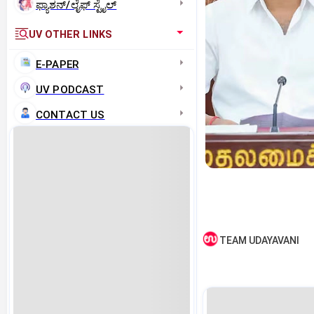
ಫ್ಯಾಶನ್/ಲೈಫ್‌ ಸ್ಟೈಲ್
UV OTHER LINKS
E-PAPER
UV PODCAST
CONTACT US
TEAM UDAYAVANI