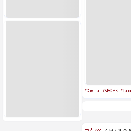
#Chennai
#AIADMK
#Tami
ರಾಷ್ಟ್ರೀಯ
AUG 7, 2026, 