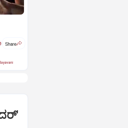
ಅ
Share
ayavani
ದರ್'