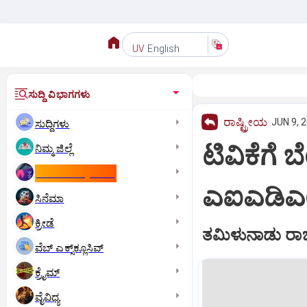
English
UV
ಸುದ್ದಿ ವಿಭಾಗಗಳು
ರಾಷ್ಟ್ರೀಯ
JUN 9, 2
ಸುದ್ದಿಗಳು
ಟಿವಿಕೆಗೆ
ನಿಮ್ಮ ಜಿಲ್ಲೆ
ಕಾಮನ್‌ ವೆಲ್ತ್‌ ಗೇಮ್ಸ್‌
ಎಐಎಡಿಎಂಕೆ
ಸಿನೆಮಾ
ಕ್ರೀಡೆ
ತಮಿಳುನಾಡು ರಾಜ
ವೆಬ್ ಎಕ್ಸ್‌ಕ್ಲೂಸಿವ್
ಕ್ರೈಮ್
ವೈವಿಧ್ಯ