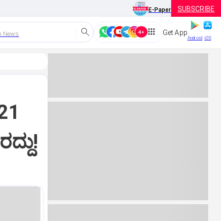
SUBSCRIBE
E-Paper
Get App
h News
Android
iOS
 21
ದ್ದು!