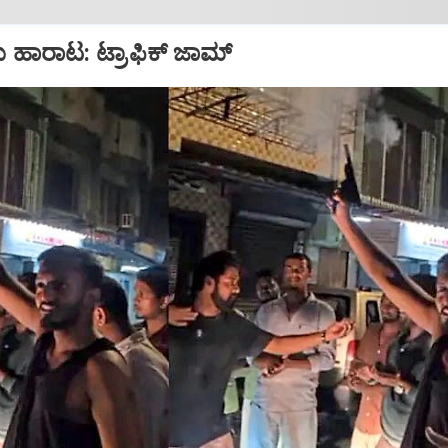
ು ಹಾರಾಟ: ಟ್ರಾಫಿಕ್‌ ಜಾಮ್