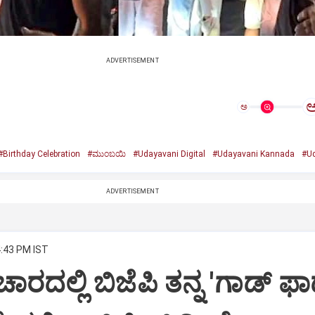
ADVERTISEMENT
ಅ
#Birthday Celebration
#ಮುಂಬಯಿ
#Udayavani Digital
#Udayavani Kannada
#Ud
ADVERTISEMENT
4:43 PM IST
ಾರದಲ್ಲಿ ಬಿಜೆಪಿ ತನ್ನ 'ಗಾಡ್ ಫಾ