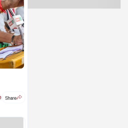
ಅ
Share