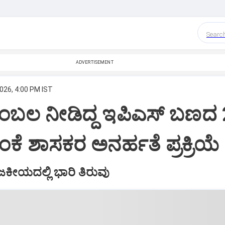
Searc
ADVERTISEMENT
026, 4:00 PM IST
 ಬೆಂಬಲ ನೀಡಿದ್ದ ಇಪಿಎಸ್ ಬಣದ
 ಶಾಸಕರ ಅನರ್ಹತೆ ಪ್ರಕ್ರಿಯೆ ರ
ಕೀಯದಲ್ಲಿ ಭಾರಿ ತಿರುವು