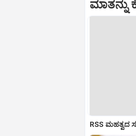
ಮಾತನ್ನು ಕ
RSS ಮಹತ್ವದ ಸಂವ