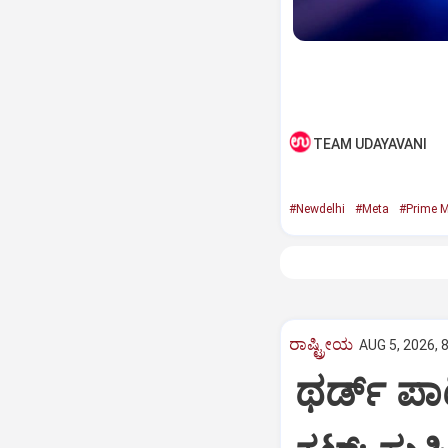
TEAM UDAYAVANI
#Newdelhi
#Meta
#Prime M
ರಾಷ್ಟ್ರೀಯ
AUG 5, 2026, 
ಥರ್ಡ್‌ ಪ