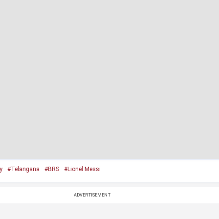
y
#Telangana
#BRS
#Lionel Messi
ADVERTISEMENT