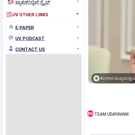
ಫ್ಯಾಶನ್/ಲೈಫ್‌ ಸ್ಟೈಲ್
UV OTHER LINKS
E-PAPER
UV PODCAST
CONTACT US
ತೆಲಂಗಾಣ ಮುಖ್ಯಮಂತ್ರಿ ಎ. 
TEAM UDAYAVANI