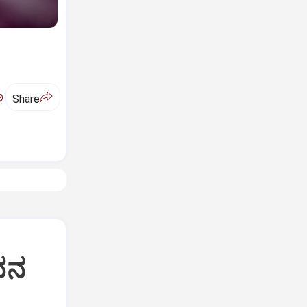
ಅ
Share
ಂಧನ