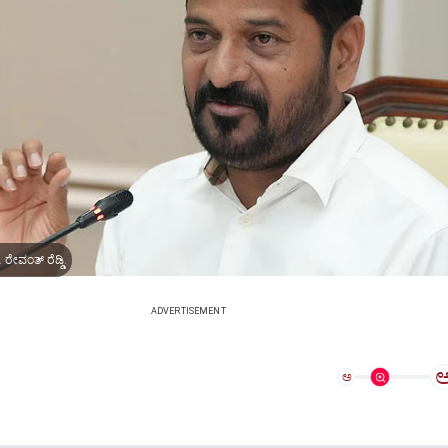
ರೇವಂತ್ ರೆಡ್ಡಿ.
ADVERTISEMENT
ಅ