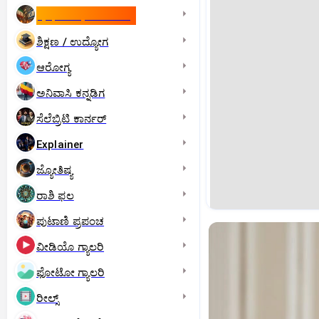
ಇಸ್ರೇಲ್- ಇರಾನ್‌ ಯುದ್ಧ
ಶಿಕ್ಷಣ / ಉದ್ಯೋಗ
ಆರೋಗ್ಯ
ಅನಿವಾಸಿ ಕನ್ನಡಿಗ
ಸೆಲೆಬ್ರಿಟಿ ಕಾರ್ನರ್‌
Explainer
ಜ್ಯೋತಿಷ್ಯ
ರಾಶಿ ಫಲ
ಪುಟಾಣಿ ಪ್ರಪಂಚ
ವೀಡಿಯೊ ಗ್ಯಾಲರಿ
ಫೋಟೋ ಗ್ಯಾಲರಿ
ರೀಲ್ಸ್