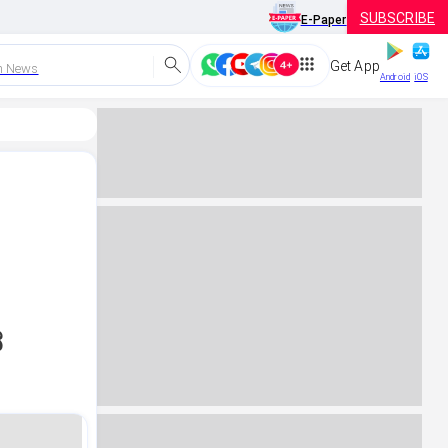
SUBSCRIBE
E-Paper
Get App
h News
Android
iOS
ದ