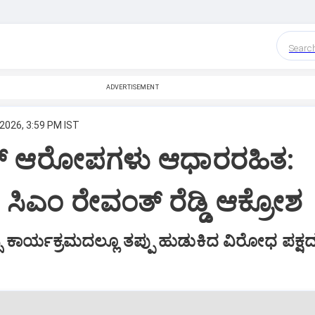
Searc
ADVERTISEMENT
 2026, 3:59 PM IST
ಸ್ ಆರೋಪಗಳು ಆಧಾರರಹಿತ:
ಸಿಎಂ ರೇವಂತ್ ರೆಡ್ಡಿ ಆಕ್ರೋಶ
ಿ ಕಾರ್ಯಕ್ರಮದಲ್ಲೂ ತಪ್ಪು ಹುಡುಕಿದ ವಿರೋಧ ಪಕ್ಷ