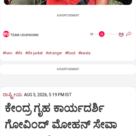
ADVERTISEMENT
ಅ
ಅ
TEAM UDAYAVANI
#hero
#life
#life jacket
#stranger
#flood
#kerala
ADVERTISEMENT
ರಾಷ್ಟ್ರೀಯ
AUG 5, 2026, 5:19 PM IST
ಕೇಂದ್ರ ಗೃಹ ಕಾರ್ಯದರ್ಶಿ
ಗೋವಿಂದ್ ಮೋಹನ್ ಸೇವಾ