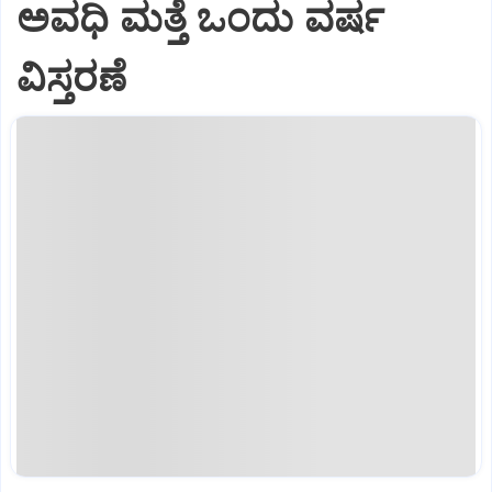
ಅವಧಿ ಮತ್ತೆ ಒಂದು ವರ್ಷ
ವಿಸ್ತರಣೆ