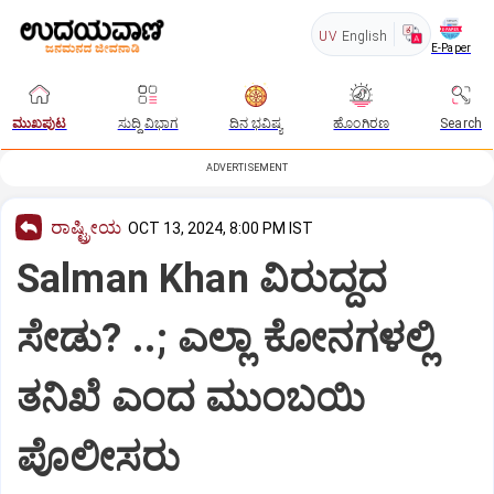
UV
English
E-Paper
ಮುಖಪುಟ
ಸುದ್ದಿ ವಿಭಾಗ
ದಿನ ಭವಿಷ್ಯ
ಹೊಂಗಿರಣ
Search
ADVERTISEMENT
ರಾಷ್ಟ್ರೀಯ
OCT 13, 2024, 8:00 PM IST
Salman Khan ವಿರುದ್ದದ
ಸೇಡು? ..; ಎಲ್ಲಾ ಕೋನಗಳಲ್ಲಿ
ತನಿಖೆ ಎಂದ ಮುಂಬಯಿ
ಪೊಲೀಸರು