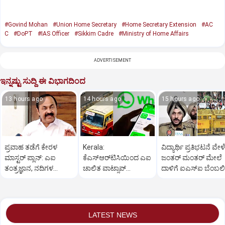
#Govind Mohan
#Union Home Secretary
#Home Secretary Extension
#AC
C
#DoPT
#IAS Officer
#Sikkim Cadre
#Ministry of Home Affairs
ADVERTISEMENT
ಇನ್ನಷ್ಟು ಸುದ್ದಿ ಈ ವಿಭಾಗದಿಂದ
13 hours ago
14 hours ago
15 hours ago
ಪ್ರವಾಹ ತಡೆಗೆ ಕೇರಳ
Kerala:
ವಿದ್ಯಾರ್ಥಿ ಪ್ರತಿಭಟನೆ ವೇಳೆ
ಮಾಸ್ಟರ್ ಪ್ಲಾನ್: ಎಐ
ಕೆಎಸ್‌ಆರ್‌ಟಿಸಿಯಿಂದ ಎಐ
ಜಂತರ್ ಮಂತರ್ ಮೇಲೆ
ತಂತ್ರಜ್ಞಾನ, ನದಿಗಳ
ಚಾಲಿತ ವಾಟ್ಸಾಪ್
ದಾಳಿಗೆ ಐಎಸ್‌ಐ ಬೆಂಬಲ
ಹೂಳೆತ್ತಲು ನಿರ್ಧಾರ
ಟಿಕೆಟಿಂಗ್ ಸೇವೆ ಶೀಘ್ರ
ಉಗ್ರರ ಸಂಚು!
ಆರಂಭ
LATEST NEWS