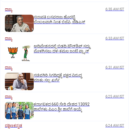
ರಾಜ್ಯ
6:35 AM IST
ಸಭಾಪತಿ ಬಸವರಾಜ ಹೊರಟ್ಟಿ
ಬೆಂಬಲವಾಗಿ ನಿಂತ ಬಿಜೆಪಿ, ಜೆಡಿಎಸ್
ರಾಜ್ಯ
6:33 AM IST
ಅಧಿವೇಶನದಲ್ಲಿ ಬಿಡದಿ ಟೌನ್‌ಶಿಪ್‌ ಸದ್ದು
ಮೊಳಗಿಸಲು ದಳ-ಕಮಲ ಜಂಟಿ ಪ್ಲ್ಯಾನ್‌
ರಾಜ್ಯ
6:31 AM IST
ಸಚಿವಗಿರಿ ಸಿಗದಿದ್ದಕ್ಕೆ ಪಕ್ಷದ ವಿರುದ್ಧ
ಮಾತು ಸಲ್ಲ: ಖರ್ಗೆ
ರಾಜ್ಯ
6:25 AM IST
ಕರ್ನಾಟಕದ 660 ಸೇರಿ ದೇಶದ 13092
ಶಾಲೆಗಳು ಪಿಎಂ ಶ್ರೀ ಶಾಲೆಗೆ ಆಯ್ಕೆ
ದಕ್ಷಿಣಕನ್ನಡ
6:24 AM IST