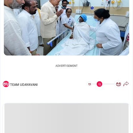
ADVERTISEMENT
ಅ
ಅ
TEAM UDAYAVANI