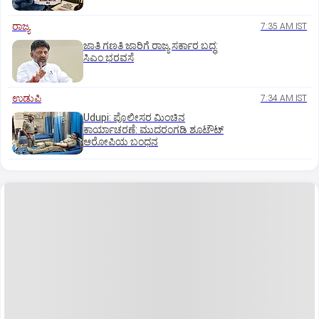
ರಾಜ್ಯ
7:35 AM IST
ಜಾತಿ ಗಣತಿ ಜಾರಿಗೆ ರಾಜ್ಯ ಸರ್ಕಾರ ಬದ್ಧ:
ಸಿಎಂ ಭರವಸೆ
ಉಡುಪಿ
7:34 AM IST
Udupi: ಪೊಲೀಸರ ಮಿಂಚಿನ
ಕಾರ್ಯಾಚರಣೆ: ಮುದರಂಗಡಿ ಶೂಟೌಟ್‌
ಆರೋಪಿಯ ಬಂಧನ