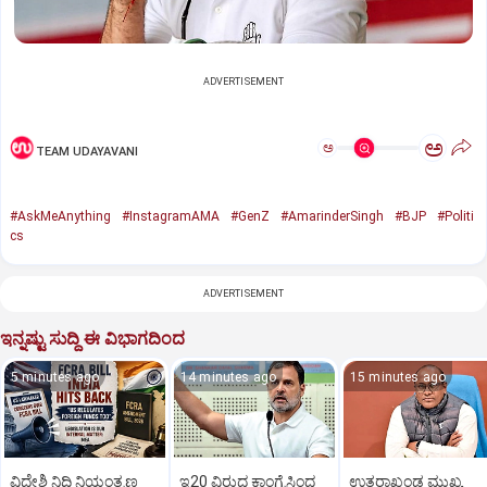
ADVERTISEMENT
ಅ
ಅ
TEAM UDAYAVANI
#AskMeAnything
#InstagramAMA
#GenZ
#AmarinderSingh
#BJP
#Politi
cs
ADVERTISEMENT
ಇನ್ನಷ್ಟು ಸುದ್ದಿ ಈ ವಿಭಾಗದಿಂದ
5 minutes ago
14 minutes ago
15 minutes ago
ವಿದೇಶಿ ನಿಧಿ ನಿಯಂತ್ರಣ
ಇ20 ವಿರುದ್ಧ ಕಾಂಗ್ರೆಸಿಂದ
ಉತ್ತರಾಖಂಡ ಮುಖ್ಯ