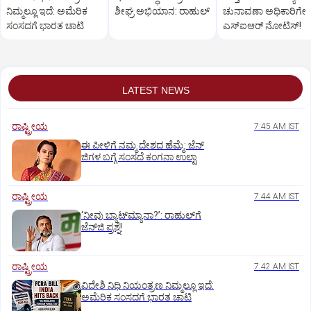
ನಿಮ್ಮಲ್ಲೂ ಇದೆ: ಅಮೆರಿಕ
ಶೀಘ್ರ ಅಭಿಯಾನ: ರಾಹುಲ್‌
ಚುನಾವಣಾ ಅಧಿಕಾರಿಗೇ
ಸಂಸದಗೆ ಭಾರತ ಚಾಟಿ
ಎಸ್‌ಐಆರ್ ನೋಟಿಸ್!
LATEST NEWS
ರಾಷ್ಟ್ರೀಯ
7:45 AM IST
ಈ ಪೀಳಿಗೆ ನಮ್ಮ ದೇಶದ ಹೆಮ್ಮೆ: ಜೆನ್‌
ಜಿಗಳ ಬಗ್ಗೆ ಸಂಸದೆ ಕಂಗನಾ ಉಲ್ಟಾ
ರಾಷ್ಟ್ರೀಯ
7:44 AM IST
‘ನೀವು ಬ್ಯಾಟ್‌ಮ್ಯಾನಾ?’: ರಾಹುಲ್‌ಗೆ
ಜೆನ್‌ಜಿ ಪ್ರಶ್ನೆ!
ರಾಷ್ಟ್ರೀಯ
7:42 AM IST
ವಿದೇಶಿ ನಿಧಿ ನಿಯಂತ್ರಣ ನಿಮ್ಮಲ್ಲೂ ಇದೆ:
ಅಮೆರಿಕ ಸಂಸದಗೆ ಭಾರತ ಚಾಟಿ