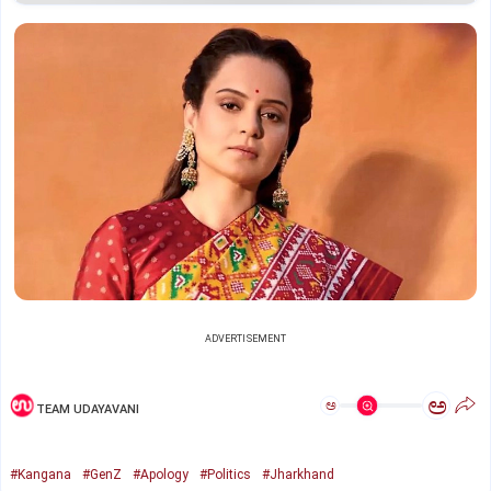
ADVERTISEMENT
ಅ
ಅ
TEAM UDAYAVANI
#Kangana
#GenZ
#Apology
#Politics
#Jharkhand