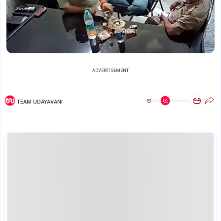
ADVERTISEMENT
ಅ
ಅ
TEAM UDAYAVANI