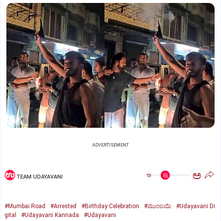
ADVERTISEMENT
ಅ
ಅ
TEAM UDAYAVANI
#Mumbai Road
#Arrested
#Birthday Celebration
#ಮುಂಬಯಿ
#Udayavani Di
gital
#Udayavani Kannada
#Udayavani