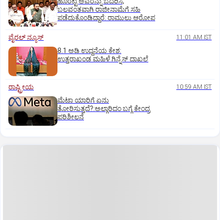
ಹೊರಟ್ಟಿ ಅವರನ್ನು ಬೆದರಿಸಿ,
ಬಲವಂತವಾಗಿ ರಾಜೀನಾಮೆಗೆ ಸಹಿ
ಪಡೆದುಕೊಂಡಿದ್ದಾರೆ: ರಾಮುಲು ಆರೋಪ
ವೈರಲ್ ನ್ಯೂಸ್
11:01 AM IST
8.1 ಅಡಿ ಉದ್ದನೆಯ ಕೇಶ:
ಉತ್ತರಾಖಂಡ ಮಹಿಳೆ ಗಿನ್ನೆಸ್‌ ದಾಖಲೆ
ರಾಷ್ಟ್ರೀಯ
10:59 AM IST
ಮೆಟಾ ಯಾರಿಗೆ ಏನು
ತೋರಿಸುತ್ತದೆ?:ಅಲ್ಗಾರಿದಂ ಬಗ್ಗೆ ಕೇಂದ್ರ
ಪರಿಶೀಲನೆ