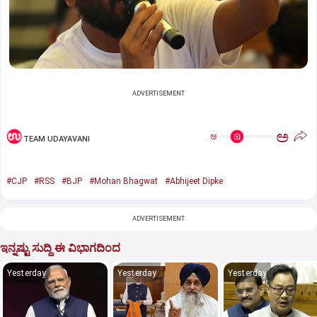
ADVERTISEMENT
ಅ
ಅ
TEAM UDAYAVANI
#CJP
#RSS
#BJP
#Mohan Bhagwat
#Abhijeet Dipke
ADVERTISEMENT
ಇನ್ನಷ್ಟು ಸುದ್ದಿ ಈ ವಿಭಾಗದಿಂದ
Yesterday
Yesterday
Yesterday