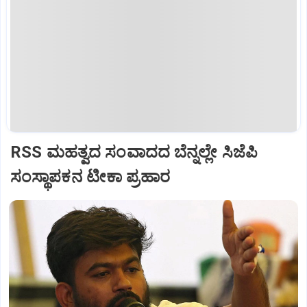
RSS ಮಹತ್ವದ ಸಂವಾದದ ಬೆನ್ನಲ್ಲೇ ಸಿಜೆಪಿ
ಸಂಸ್ಥಾಪಕನ ಟೀಕಾ ಪ್ರಹಾರ