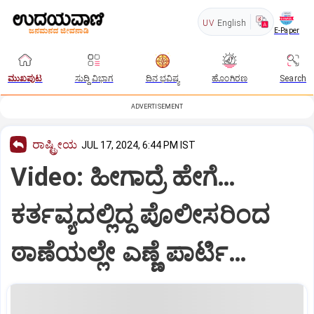
UV
English
E-Paper
ಮುಖಪುಟ
ಸುದ್ದಿ ವಿಭಾಗ
ದಿನ ಭವಿಷ್ಯ
ಹೊಂಗಿರಣ
Search
ADVERTISEMENT
ರಾಷ್ಟ್ರೀಯ
JUL 17, 2024, 6:44 PM IST
Video: ಹೀಗಾದ್ರೆ ಹೇಗೆ…
ಕರ್ತವ್ಯದಲ್ಲಿದ್ದ ಪೊಲೀಸರಿಂದ
ಠಾಣೆಯಲ್ಲೇ ಎಣ್ಣೆ ಪಾರ್ಟಿ…