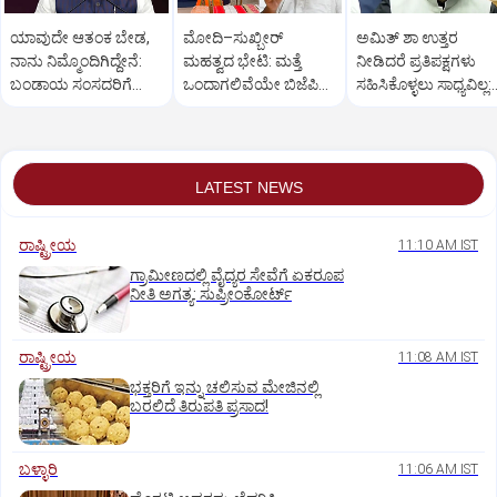
ಯಾವುದೇ ಆತಂಕ ಬೇಡ,
ಮೋದಿ–ಸುಖ್ಬೀರ್
ಅಮಿತ್ ಶಾ ಉತ್ತರ
ನಾನು ನಿಮ್ಮೊಂದಿಗಿದ್ದೇನೆ:
ಮಹತ್ವದ ಭೇಟಿ: ಮತ್ತೆ
ನೀಡಿದರೆ ಪ್ರತಿಪಕ್ಷಗಳು
ಬಂಡಾಯ ಸಂಸದರಿಗೆ
ಒಂದಾಗಲಿವೆಯೇ ಬಿಜೆಪಿ–
ಸಹಿಸಿಕೊಳ್ಳಲು ಸಾಧ್ಯವಿಲ್ಲ:
ಪ್ರಧಾನಿ ಮೋದಿ ಅಭಯ
ಶಿರೋಮಣಿ ಅಕಾಲಿ ದಳ?
ರಿಜಿಜು
LATEST NEWS
ರಾಷ್ಟ್ರೀಯ
11:10 AM IST
ಗ್ರಾಮೀಣದಲ್ಲಿ ವೈದ್ಯರ ಸೇವೆಗೆ ಏಕರೂಪ
ನೀತಿ ಅಗತ್ಯ: ಸುಪ್ರೀಂಕೋರ್ಟ್‌
ರಾಷ್ಟ್ರೀಯ
11:08 AM IST
ಭಕ್ತರಿಗೆ ಇನ್ನು ಚಲಿಸುವ ಮೇಜಿನಲ್ಲಿ
ಬರಲಿದೆ ತಿರುಪತಿ ಪ್ರಸಾದ!
ಬಳ್ಳಾರಿ
11:06 AM IST