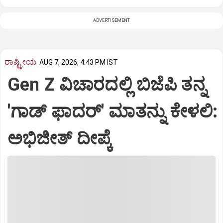
ADVERTISEMENT
ರಾಷ್ಟ್ರೀಯ
AUG 7, 2026, 4:43 PM IST
Gen Z ವಿಚಾರದಲ್ಲಿ ಬಿಜೆಪಿ ತನ್ನ
'ಗಾಡ್ ಫಾದರ್' ಮಾತನ್ನು ಕೇಳಲಿ:
ಅಭಿಜೀತ್ ದೀಪ್ಕೆ