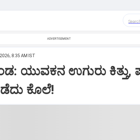
Searc
ADVERTISEMENT
 2026, 8:35 AM IST
ಡ: ಯುವಕನ ಉಗುರು ಕಿತ್ತು, ಪಾ
ಡೆದು ಕೊಲೆ!