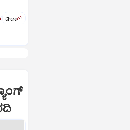
ಅ
Share
ಯಾಂಗ್
ರದಿ