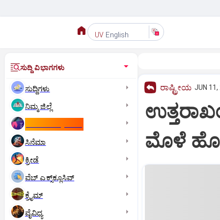
English
UV
ಸುದ್ದಿ ವಿಭಾಗಗಳು
ರಾಷ್ಟ್ರೀಯ
JUN 11,
ಸುದ್ದಿಗಳು
ಉತ್ತರಾಖಂ
ನಿಮ್ಮ ಜಿಲ್ಲೆ
ಕಾಮನ್‌ ವೆಲ್ತ್‌ ಗೇಮ್ಸ್‌
ಮೊಳೆ ಹೊ
ಸಿನೆಮಾ
ಕ್ರೀಡೆ
ವೆಬ್ ಎಕ್ಸ್‌ಕ್ಲೂಸಿವ್
ಕ್ರೈಮ್
ವೈವಿಧ್ಯ