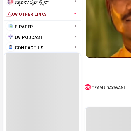
ಫ್ಯಾಶನ್/ಲೈಫ್‌ ಸ್ಟೈಲ್
UV OTHER LINKS
E-PAPER
UV PODCAST
CONTACT US
TEAM UDAYAVANI