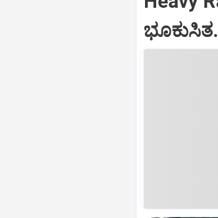
Heavy Ra
ಭೂಕುಸಿತ.