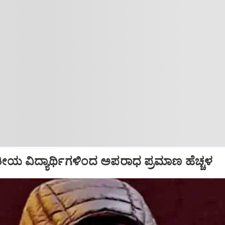
ತೀಯ ವಿದ್ಯಾರ್ಥಿಗಳಿಂದ ಅಪರಾಧ ಪ್ರಮಾಣ ಹೆಚ್ಚಳ