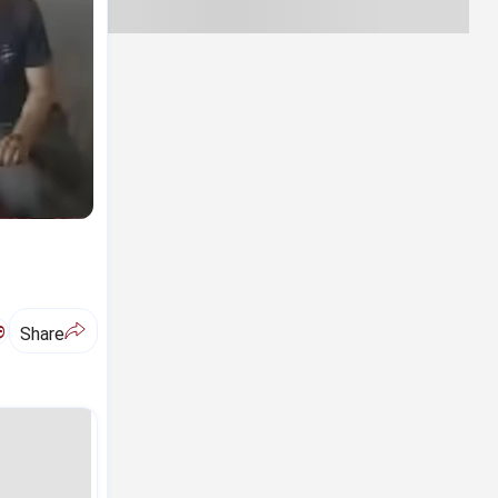
ಅ
Share