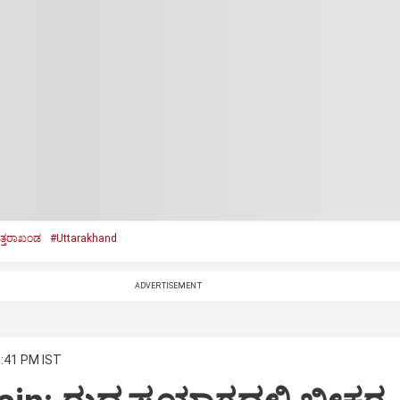
್ತರಾಖಂಡ
#Uttarakhand
ADVERTISEMENT
5:41 PM IST