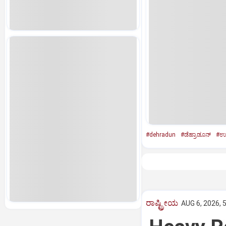
#dehradun
#ಡೆಹ್ರಾಡೂನ್‌
#ಉತ
ರಾಷ್ಟ್ರೀಯ
AUG 6, 2026, 