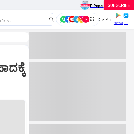
SUBSCRIBE
E-Paper
Get App
h News
Android
iOS
ದಕ್ಕೆ