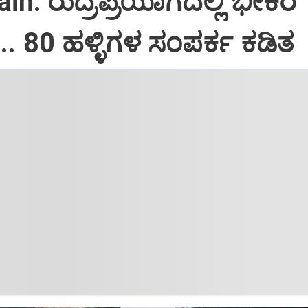
in: ರುದ್ರಪ್ರಯಾಗದಲ್ಲಿ ಭೀಕರ
.. 80 ಹಳ್ಳಿಗಳ ಸಂಪರ್ಕ ಕಡಿತ