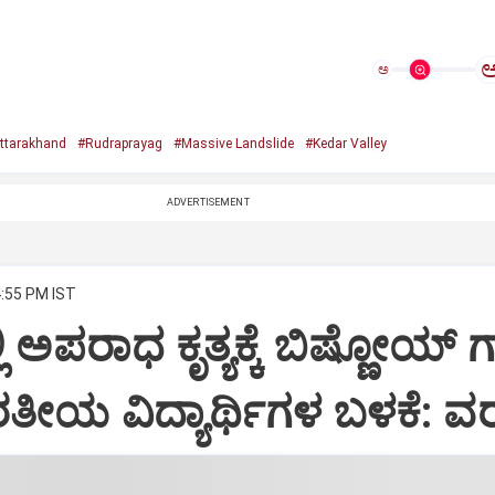
ಅ
ttarakhand
#Rudraprayag
#Massive Landslide
#Kedar Valley
ADVERTISEMENT
4:55 PM IST
ಿ ಅಪರಾಧ ಕೃತ್ಯಕ್ಕೆ ಬಿಷ್ಣೋಯ್ ಗ್
ತೀಯ ವಿದ್ಯಾರ್ಥಿಗಳ ಬಳಕೆ: ವ