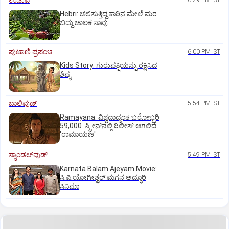
ಉಡುಪಿ
6:29 PM IST
Hebri: ಚಲಿಸುತ್ತಿದ್ದ ಕಾರಿನ ಮೇಲೆ ಮರ
ಬಿದ್ದು ಚಾಲಕ ಸಾವು
ಪುಟಾಣಿ ಪ್ರಪಂಚ
6:00 PM IST
Kids Story: ಗುರುಪತ್ನಿಯನ್ನು ರಕ್ಷಿಸಿದ
ಶಿಷ್ಯ
ಬಾಲಿವುಡ್‌
5:54 PM IST
Ramayana: ವಿಶ್ವದಾದ್ಯಂತ ಬರೋಬ್ಬರಿ
59,000 ಸ್ಕ್ರೀನ್‌ನಲ್ಲಿ ರಿಲೀಸ್‌ ಆಗಲಿದೆ
'ರಾಮಾಯಣ'
ಸ್ಯಾಂಡಲ್‌ವುಡ್‌
5:49 PM IST
Karnata Balam Ajeyam Movie:
ಸಿ.ಪಿ.ಯೋಗೀಶ್ವರ್‌ ಮಗನ ಅದ್ಧೂರಿ
ಸಿನಿಮಾ