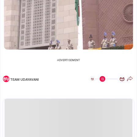
ADVERTISEMENT
ಅ
ಅ
TEAM UDAYAVANI