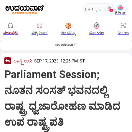
UV
English
E-Paper
ಮುಖಪುಟ
ಸುದ್ದಿ ವಿಭಾಗ
ದಿನ ಭವಿಷ್ಯ
ಹೊಂಗಿರಣ
Search
ADVERTISEMENT
ರಾಷ್ಟ್ರೀಯ
SEP 17, 2023, 12:26 PM IST
Parliament Session;
ನೂತನ ಸಂಸತ್ ಭವನದಲ್ಲಿ
ರಾಷ್ಟ್ರ ಧ್ವಜಾರೋಹಣ ಮಾಡಿದ
ಉಪ ರಾಷ್ಟ್ರಪತಿ