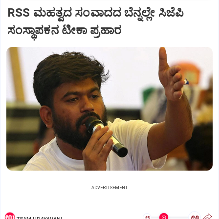
RSS ಮಹತ್ವದ ಸಂವಾದದ ಬೆನ್ನಲ್ಲೇ ಸಿಜೆಪಿ
ಸಂಸ್ಥಾಪಕನ ಟೀಕಾ ಪ್ರಹಾರ
ADVERTISEMENT
ಅ
ಅ