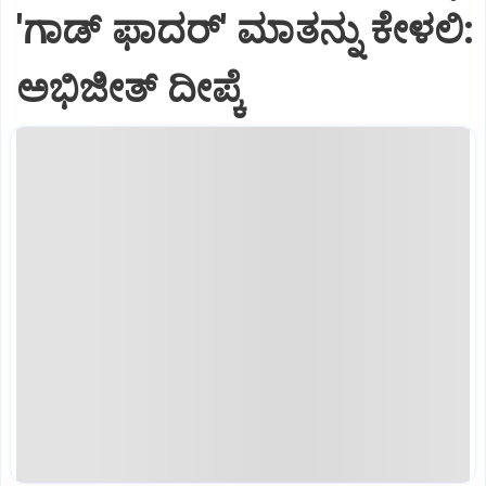
'ಗಾಡ್ ಫಾದರ್' ಮಾತನ್ನು ಕೇಳಲಿ:
ಅಭಿಜೀತ್ ದೀಪ್ಕೆ