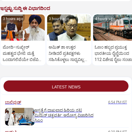
ಇನ್ನಷ್ಟು ಸುದ್ದಿ ಈ ವಿಭಾಗದಿಂದ
3 hours ago
3 hours ago
4 hours ago
ಮೋದಿ–ಸುಖ್ಬೀರ್
ಅಮಿತ್ ಶಾ ಉತ್ತರ
ಓಣಂ ಹಬ್ಬದ ಪ್ರಯುಕ್ತ
ಮಹತ್ವದ ಭೇಟಿ: ಮತ್ತೆ
ನೀಡಿದರೆ ಪ್ರತಿಪಕ್ಷಗಳು
ಭಾರತೀಯ ರೈಲ್ವೆಯಿಂದ
ಒಂದಾಗಲಿವೆಯೇ ಬಿಜೆಪಿ–
ಸಹಿಸಿಕೊಳ್ಳಲು ಸಾಧ್ಯವಿಲ್ಲ:
112 ವಿಶೇಷ ರೈಲು ಸಂಚ
ಶಿರೋಮಣಿ ಅಕಾಲಿ ದಳ?
ರಿಜಿಜು
LATEST NEWS
ಬಾಲಿವುಡ್‌
6:54 PM IST
ಆಸ್ಪತ್ರೆಗೆ ದಾಖಲಾದ ಹಿರಿಯ ನಟ
ಮಿಥುನ್ ಚಕ್ರವರ್ತಿ: ಆರೋಗ್ಯ ವಿಚಾರಿಸಿದ
ಸಿಎಂ