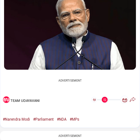
ADVERTISEMENT
ಅ
ಅ
TEAM UDAYAVANI
#Narendra Modi
#Parliament
#NDA
#MPs
ADVERTISEMENT