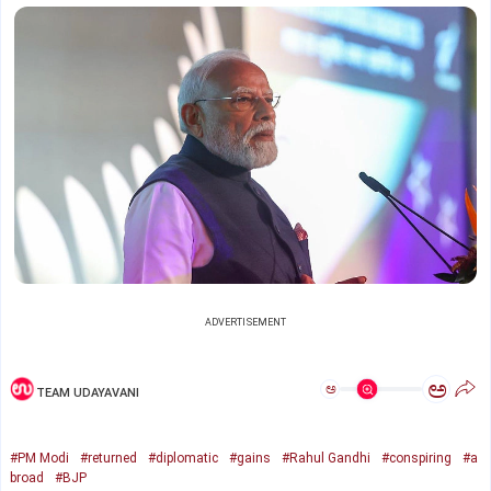
ADVERTISEMENT
ಅ
ಅ
TEAM UDAYAVANI
#PM Modi
#returned
#diplomatic
#gains
#Rahul Gandhi
#conspiring
#a
broad
#BJP