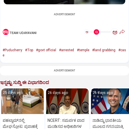
ADVERTISEMENT
ಅ
ಅ
TEAM UDAYAVANI
#Puducherry
#Top
#govt official
#arrested
#temple
#land grabbing
#cas
e
ADVERTISEMENT
ಇನ್ನಷ್ಟು ಸುದ್ದಿ ಈ ವಿಭಾಗದಿಂದ
25 days ago
26 days ago
26 days ago
ಪಹಲ್ಗಾಮ್‌ನಲ್ಲಿ
NCERT: ಸಮರ್ಪಕ ವಾದ
ನಾಡಿದ್ದು ಭಾರತೀಯ
ಮೇಘಸ್ಫೋಟ: ಪ್ರವಾಹಕ್ಕೆ
ಮಂಡಿಸದ ಅಧಿಕಾರಿಗಳ
ಮೂಲದ ಗಗನಯಾತ್ರಿ