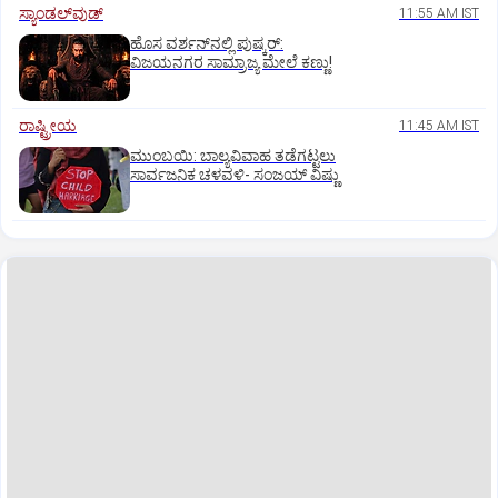
ಸ್ಯಾಂಡಲ್‌ವುಡ್‌
11:55 AM IST
ಹೊಸ ವರ್ಶನ್‌ನಲ್ಲಿ ಪುಷ್ಕರ್‌:
ವಿಜಯನಗರ ಸಾಮ್ರಾಜ್ಯ ಮೇಲೆ ಕಣ್ಣು!
ರಾಷ್ಟ್ರೀಯ
11:45 AM IST
ಮುಂಬಯಿ: ಬಾಲ್ಯವಿವಾಹ ತಡೆಗಟ್ಟಲು
ಸಾರ್ವಜನಿಕ ಚಳವಳಿ- ಸಂಜಯ್‌ ವಿಷ್ಣು