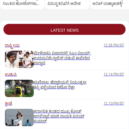
ಸಿಲುಕಿದ ಹೋಟೆಲ್‌ಗಳು,
ವಿರುದ್ಧ ತನಿಖೆಗೆ ಆದೇಶ
ಅನಿಲ್‌ ಬಾಹ್ಯಾಕಾಶಕ್ಕೆ!
ಮನೆಗಳು | Video
LATEST NEWS
ರಾಷ್ಟ್ರೀಯ
12:28 PM IST
ಮೇಕೆದಾಟು ವಿಚಾರದಲ್ಲಿ ಸಿಎಂ ವಿಜಯ್-
ಉದಯನಿಧಿ ಸ್ಟಾಲಿನ್ ನಡುವೆ ಕಾವೇರಿದ
ವಾಗ್ವಾದ
ಉಡುಪಿ
12:14 PM IST
ಮಣಿಪಾಲ: ಹೆದ್ದಾರಿಯಲ್ಲಿ ನಿಯಂತ್ರಣ
ತಪ್ಪಿ ಪಲ್ಟಿಯಾದ ಆಟೋ ರಿಕ್ಷಾ
ಕ್ರೀಡೆ
12:10 PM IST
ಕರ್ನಾಟಕ ತಂಡದ ಮುಖ್ಯ ಕೋಚ್‌
ಆಗಲಿದ್ದಾರೆ ಮಾಜಿ ನಾಯಕ ವಿನಯ್‌
ಕುಮಾರ್