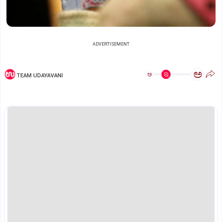
ADVERTISEMENT
ಅ
ಅ
TEAM UDAYAVANI