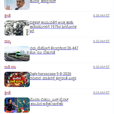
ಹೊರಕ್ಕೆ: ಹರಿಪ್ರಸಾದ್‌
ಕ್ರೀಡೆ
6:36 AM IST
ವಿಶ್ವಕಪ್‌ ಕಾಯುವಿಕೆಗೆ ಅಂತ್ಯ ಹಾಡಿ:
ಹಾಕಿಪಟುಗಳಿಗೆ 1975ರ ಹೀರೋಗಳ
ಕರೆ
ರಾಜ್ಯ
6:30 AM IST
ನಮ್ಮ ಮೆಟ್ರೋಗೆ ಕೇಂದ್ರದಿಂದ 26,447
ಕೋ. ರೂ. ಬಿಡುಗಡೆ
ರಾಶಿ ಫಲ
6:30 AM IST
Daily horoscope 9-8-2026
ರವಿವಾರ‌: ಮಾತಿನಲ್ಲಿ ತಪ್ಪದಂತೆ ಎಚ್ಚರ
ಕ್ರೀಡೆ
6:26 AM IST
ಮೊದಲ ಬಿಡಬ್ಲ್ಯುಎಫ್‌ ಫೈನಲ್‌
ತಲುಪಿದ ಅಶ್ಮಿತಾ ಚಾಲಿಹಾ