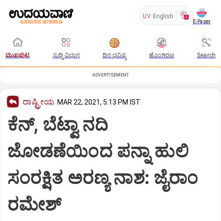
UV
English
E-Paper
ಮುಖಪುಟ
ಸುದ್ದಿ ವಿಭಾಗ
ದಿನ ಭವಿಷ್ಯ
ಹೊಂಗಿರಣ
Search
ADVERTISEMENT
ರಾಷ್ಟ್ರೀಯ
MAR 22, 2021, 5:13 PM IST
ಕೆನ್, ಬೆಟ್ವಾ ನದಿ
ಜೋಡಣೆಯಿಂದ ಪನ್ನಾ ಹುಲಿ
ಸಂರಕ್ಷಿತ ಅರಣ್ಯ ನಾಶ: ಜೈರಾಂ
ರಮೇಶ್