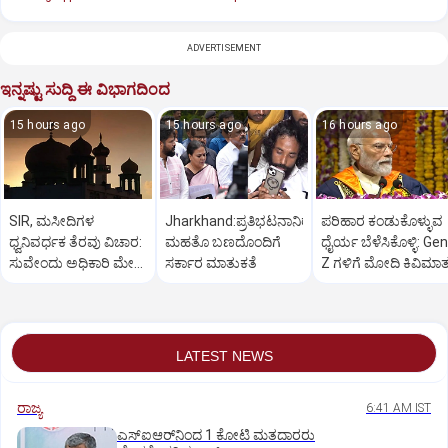
ADVERTISEMENT
ಇನ್ನಷ್ಟು ಸುದ್ದಿ ಈ ವಿಭಾಗದಿಂದ
15 hours ago
15 hours ago
16 hours ago
SIR, ಮಸೀದಿಗಳ
Jharkhand:ಪ್ರತಿಭಟನಾನಿರತ
ಪರಿಹಾರ ಕಂಡುಕೊಳ್ಳುವ
ಧ್ವನಿವರ್ಧಕ ತೆರವು ವಿಚಾರ:
ಮಹತೊ ಬಣದೊಂದಿಗೆ
ಧೈರ್ಯ ಬೆಳೆಸಿಕೊಳ್ಳಿ: Gen
ಸುವೇಂದು ಅಧಿಕಾರಿ ಮೇಲೆ
ಸರ್ಕಾರ ಮಾತುಕತೆ
Z ಗಳಿಗೆ ಮೋದಿ ಕಿವಿಮಾ
ಒತ್ತಡ
LATEST NEWS
ರಾಜ್ಯ
6:41 AM IST
ಎಸ್‌ಐಆರ್‌ನಿಂದ 1 ಕೋಟಿ ಮತದಾರರು