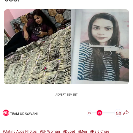
ADVERTISEMENT
ಅ
ಅ
TEAM UDAYAVANI
#Dating Apps Photos
#UP Woman
#Duped
#Men
#Rs 6 Crore