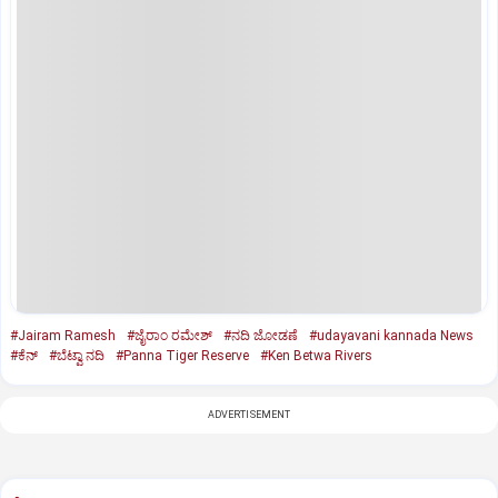
#Jairam Ramesh
#ಜೈರಾಂ ರಮೇಶ್‌
#ನದಿ ಜೋಡಣೆ
#udayavani kannada News
#ಕೆನ್
#ಬೆಟ್ವಾ ನದಿ
#Panna Tiger Reserve
#Ken Betwa Rivers
ADVERTISEMENT