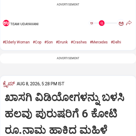
ADVERTISEMENT
ಅ
ಅ
TEAM UDAYAVANI
#Elderly Woman
#Cop
#Son
#Drunk
#Crashes
#Mercedes
#Delhi
ADVERTISEMENT
ಕ್ರೈಮ್
AUG 8, 2026, 5:28 PM IST
ಖಾಸಗಿ ವಿಡಿಯೋಗಳನ್ನು ಬಳಸಿ
ಹಲವು ಪುರುಷರಿಗೆ 6 ಕೋಟಿ
ರೂ.ನಾಮ ಹಾಕಿದ ಮಹಿಳೆ