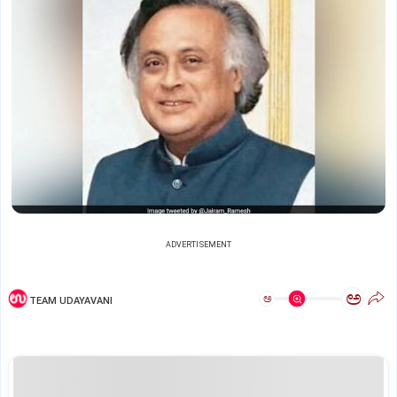
ADVERTISEMENT
ಅ
ಅ
TEAM UDAYAVANI