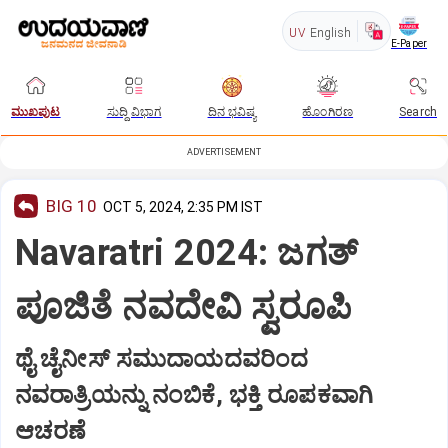
UV
English
E-Paper
ಮುಖಪುಟ
ಸುದ್ದಿ ವಿಭಾಗ
ದಿನ ಭವಿಷ್ಯ
ಹೊಂಗಿರಣ
Search
ADVERTISEMENT
BIG 10
OCT 5, 2024, 2:35 PM IST
Navaratri 2024: ಜಗತ್
ಪೂಜಿತೆ ನವದೇವಿ ಸ್ವರೂಪಿ
ಥೈ ಚೈನೀಸ್‌ ಸಮುದಾಯದವರಿಂದ
ನವರಾತ್ರಿಯನ್ನು ನಂಬಿಕೆ, ಭಕ್ತಿ ರೂಪಕವಾಗಿ
ಆಚರಣೆ