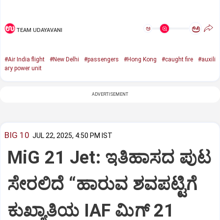
ಅ
ಅ
TEAM UDAYAVANI
#Air India flight
#New Delhi
#passengers
#Hong Kong
#caught fire
#auxili
ary power unit
ADVERTISEMENT
BIG 10
JUL 22, 2025, 4:50 PM IST
MiG 21 Jet: ಇತಿಹಾಸದ ಪುಟ
ಸೇರಲಿದೆ “ಹಾರುವ ಶವಪಟ್ಟಿಗೆ
ಕುಖ್ಯಾತಿಯ IAF ಮಿಗ್‌ 21