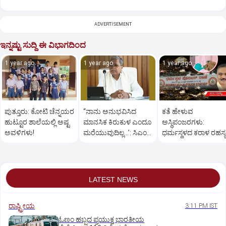
ADVERTISEMENT
ಇನ್ನಷ್ಟು ಸುದ್ದಿ ಈ ವಿಭಾಗದಿಂದ
1 year ago
1 year ago
1 year ago
ಪುತ್ತೂರು: ಕೋಟಿ ಚೆನ್ನಯರ
“ನಾನು ಅನುಭವಿಸಿದ
ಕತೆ ಹೇಳುವ
ಹುಟ್ಟೂರ ಶಾಲೆಯಲ್ಲಿ ಅಷ್ಟ
ಮಾನಸಿಕ ಕಿರುಕುಳ ಎಂದೂ
ಅಸ್ಥಿಪಂಜರಗಳು:
ಅವಳಿಗಳು!
ಮರೆಯುವುದಿಲ್ಲ…’: ಸಿಎಂ
ಧರ್ಮಸ್ಥಳದ‌ ಕರಾಳ ರಹಸ್ಯ
ಸಿದ್ದರಾಮಯ್ಯ
ತೆರೆದಿಡಲಿದೆಯೇ ಡಿಎನ್
ಪರೀಕ್ಷೆ?
LATEST NEWS
ರಾಷ್ಟ್ರೀಯ
3:11 PM IST
ಓಣಂ ಹಬ್ಬದ ಪ್ರಯುಕ್ತ ಭಾರತೀಯ