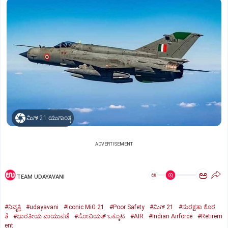
ಮಿಗ್‌ 21 ಯುಗಾಂತ್ಯ
ADVERTISEMENT
ಅ
ಅ
TEAM UDAYAVANI
#ನಿವೃತ್ತಿ
#udayavani
#Iconic MiG 21
#Poor Safety
#ಮಿಗ್‌ 21
#ಸುರಕ್ಷತಾ ಕೊರ
ತೆ
#ಭಾರತೀಯ ವಾಯುಪಡೆ
#ಸೋವಿಯತ್‌ ಒಕ್ಕೂಟ
#AIR
#Indian Airforce
#Retirem
ent