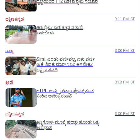
ರೈಲ್ವೆಯಿಂದ 112 ವಿಶೇಷ ರೈಲು ಸಂಚಾರ
ದಕ್ಷಿಣಕನ್ನಡ
3:11 PM IST
ತಿರುವೈಲು: ಏರುತಗ್ಗಿನ ನಡುವೆ
ಏಳುಬೀಳು
ರಾಜ್ಯ
3:08 PM IST
Sirsi: ಎರಡು ವರ್ಷವಲ್ಲ, ಏಳು ವರ್ಷ
ಡಿ.ಕೆ. ಶಿವಕುಮಾರ್ ಸಿಎಂ ಆಗಬೇಕು:
ಲಕ್ಷ್ಮಣ ಸವದಿ
ಕ್ರೀಡೆ
3:08 PM IST
ETPL: ಆಮ್ಸ್ಟರ್‌ಡ್ಯಾಂ ಫ್ಲೇಮ್ಸ್‌ ತಂಡ
ಸೇರಿದ ಅಜಿಂಕ್ಯ ರಹಾನೆ
ದಕ್ಷಿಣಕನ್ನಡ
3:00 PM IST
ಕಿನ್ನಿಗೋಳಿ-ಮೂಲ್ಕಿ ಹೆದ್ದಾರಿ ಹೊಂಡ: ನಿತ್ಯ
ಅಪಘಾತ