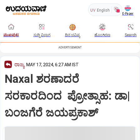
UV
English
E-Paper
ಮುಖಪುಟ
ಸುದ್ದಿ ವಿಭಾಗ
ದಿನ ಭವಿಷ್ಯ
ಹೊಂಗಿರಣ
Search
ADVERTISEMENT
ರಾಜ್ಯ
MAY 17, 2024, 6:27 AM IST
Naxal ಶರಣಾದರೆ
ಸರಕಾರದಿಂದ ಪ್ರೋತ್ಸಾಹ: ಡಾ|
ಬಂಜಗೆರೆ ಜಯಪ್ರಕಾಶ್‌