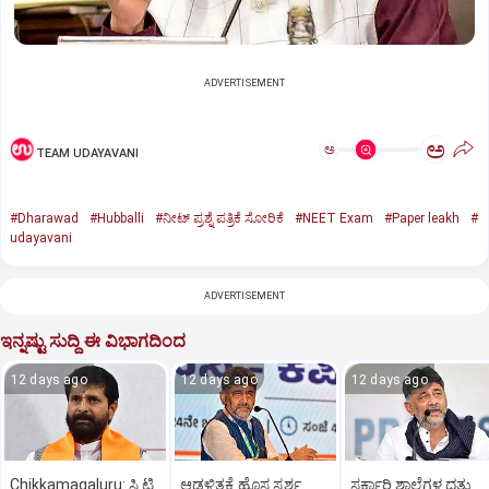
ADVERTISEMENT
ಅ
ಅ
TEAM UDAYAVANI
#Dharawad
#Hubballi
#ನೀಟ್ ಪ್ರಶ್ನೆ ಪತ್ರಿಕೆ ಸೋರಿಕೆ
#NEET Exam
#Paper leakh
#
udayavani
ADVERTISEMENT
ಇನ್ನಷ್ಟು ಸುದ್ದಿ ಈ ವಿಭಾಗದಿಂದ
12 days ago
12 days ago
12 days ago
Chikkamagaluru: ಸಿ.ಟಿ.
ಆಡಳಿತಕ್ಕೆ ಹೊಸ ಸ್ಪರ್ಶ
ಸರ್ಕಾರಿ ಶಾಲೆಗಳ ದತ್ತು