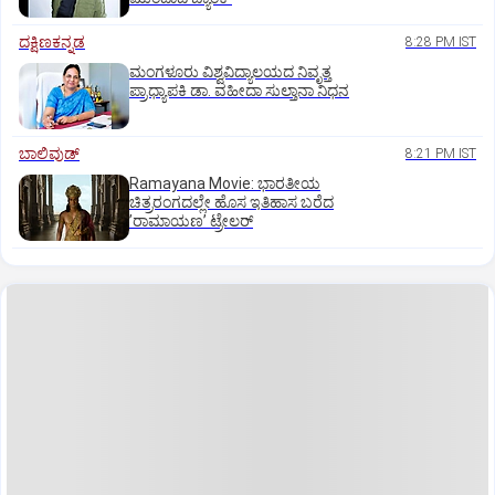
ದಕ್ಷಿಣಕನ್ನಡ
8:28 PM IST
ಮಂಗಳೂರು ವಿಶ್ವವಿದ್ಯಾಲಯದ ನಿವೃತ್ತ
ಪ್ರಾಧ್ಯಾಪಕಿ ಡಾ. ವಹೀದಾ ಸುಲ್ತಾನಾ ನಿಧನ
ಬಾಲಿವುಡ್‌
8:21 PM IST
Ramayana Movie: ಭಾರತೀಯ
ಚಿತ್ರರಂಗದಲ್ಲೇ ಹೊಸ ಇತಿಹಾಸ ಬರೆದ
ʼರಾಮಾಯಣʼ ಟ್ರೇಲರ್