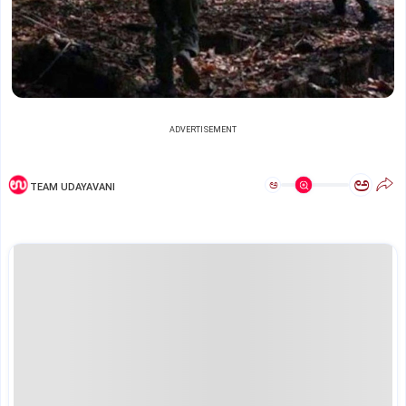
ADVERTISEMENT
ಅ
ಅ
TEAM UDAYAVANI