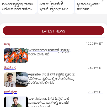
ರವಿ ವಿರುದ್ಧ ದ್ವೇಷ ಭಾಷಣ
ನೀಡಲು 'ಪ್ರಜಾಸೇವೆ
ಸ್ವೀಕಾರ ಎಲ್ಲ ಖಾಸಗಿ
ಆರೋಪ; ನಗರ ಠಾಣೆಯಲ್ಲಿ
ಇಲಾಖೆ' ಪ್ರಾರಂಭ: ಸಿಎಂ
ಶಾಲೆಗಳಿಗೆ
ಪ್ರಕರಣ ದಾಖಲು
ಡಿ.ಕೆ. ಶಿವಕುಮಾರ್
ಅನ್ವಯವಾಗುವುದಿಲ್ಲ:
ಸಿಎಂ
LATEST NEWS
ರಾಜ್ಯ
10:20 PM IST
ಅಧಿವೇಶನದಲ್ಲಿ ಸರಕಾರಕ್ಕೆ "ಪ್ರತ್ಯಸ್ತ್ರ':
ಇಂದು ಬಿಜೆಪಿ ಸಭೆ
ಶಿವಮೊಗ್ಗ
9:50 PM IST
Agumbe: ಸರಣಿ ದನ ಕಳ್ಳತನ ಪ್ರಕರಣ:
ಸಿನಿಮೀಯ ಶೈಲಿಯಲ್ಲಿ ಆರೋಪಿಯನ್ನು
ಬಂಧಿಸಿದ ಪೊಲೀಸರು
ಬಾಲಿವುಡ್‌
9:10 PM IST
ಸಾಲ ಮರುಪಾವತಿಸದ ಹಿನ್ನೆಲೆ: ನಟ
ರಾಜಪಾಲ್ ಯಾದವ್‌ ಆಸ್ತಿ ಹರಾಜಿಗೆ
ಮುಂದಾದ ಬ್ಯಾಂಕ್