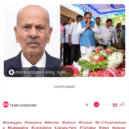
ಮಾಜಿ ಉಪಸಭಾಪತಿ ಸಿ.ವೀರಣ್ಣ - ಮೃತರು, ಅಂತಿಮ ನಮನ ಪಡೆದ ಉಪಮುಖ್ಯಮಂತ್ರಿ, ಕ್ಷೇತ್ರದ ಶಾಸಕ ಡಾ.ಜಿ. ಪರಮೇಶ್ವರ್
ADVERTISEMENT
ಅ
ಅ
TEAM UDAYAVANI
#Koratagere
#Veeranna
#Minister
#Demise
#Funeral
#Dr G Parameshwar
a
#Bukkapatna
#Condolence
#Janata Party
#Tumakur
#news
#udayav