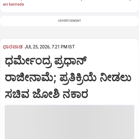
ani kannada
ADVERTISEMENT
ಧಾರವಾಡ
JUL 25, 2026, 7:21 PM IST
ಧರ್ಮೇಂದ್ರ ಪ್ರಧಾನ್
ರಾಜೀನಾಮೆ; ಪ್ರತಿಕ್ರಿಯೆ ನೀಡಲು
ಸಚಿವ ಜೋಶಿ ನಕಾರ