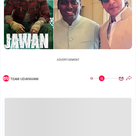
ADVERTISEMENT
ಅ
ಅ
TEAM UDAYAVANI