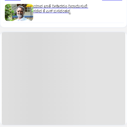
ಯಾವ ಖಾತೆ ನೀಡಿದರೂ ನಿಭಾಯಿಸುವೆ:
ಸಚಿವ ಕೆ.ಎಸ್.ಬಸವಂತಪ್ಪ