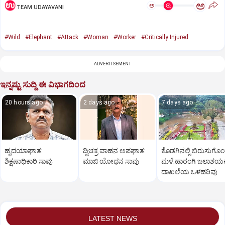
ಅ
ಅ
TEAM UDAYAVANI
#Wild
#Elephant
#Attack
#Woman
#Worker
#Critically Injured
ADVERTISEMENT
ಇನ್ನಷ್ಟು ಸುದ್ದಿ ಈ ವಿಭಾಗದಿಂದ
20 hours ago
2 days ago
7 days ago
ಹೃದಯಾಘಾತ:
ದ್ವಿಚಕ್ರ ವಾಹನ ಅಪಘಾತ:
ಕೊಡಗಿನಲ್ಲಿ ಬಿರುಸುಗೊ
ಶಿಕ್ಷಣಾಧಿಕಾರಿ ಸಾವು
ಮಾಜಿ ಯೋಧನ ಸಾವು
ಮಳೆ:ಹಾರಂಗಿ ಜಲಾಶಯಕ್ಕ
ದಾಖಲೆಯ ಒಳಹರಿವು
LATEST NEWS