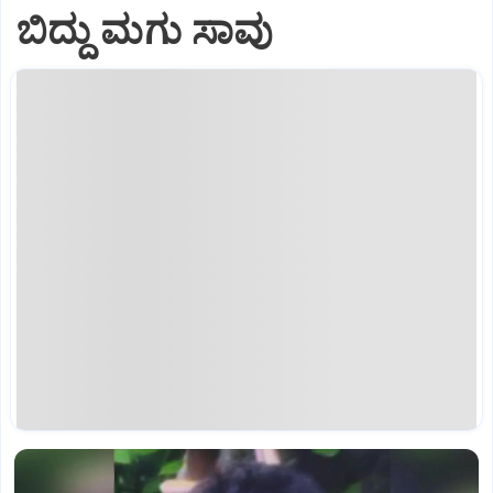
ಬಿದ್ದು ಮಗು ಸಾವು