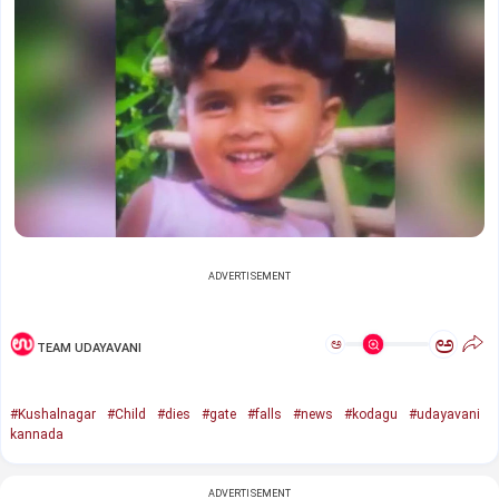
ADVERTISEMENT
ಅ
ಅ
TEAM UDAYAVANI
#Kushalnagar
#Child
#dies
#gate
#falls
#news
#kodagu
#udayavani
kannada
ADVERTISEMENT