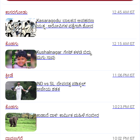
ಕಾಸರಗೋಡು
12:45 AM IST
Kasaragodu: ಬಾಲಕನ ಅಪಹರಣ
ಯತ್ನ : ಆರೋಪಿಗಳ ಪತ್ತೆಗಾಗಿ ಶೋಧ
ಕೊಡಗು
12:15 AM IST
Kushalnagar: ಗೇಟ್ ಕಳಚಿ ಬಿದ್ದು
ಮಗು ಸಾವು
ಕ್ರೀಡೆ
11:06 PM IST
IND vs SL: ದೇವದತ್ತ ಪಡಿಕ್ಕಲ್‌
ಅಜೇಯ ಶತಕ
ಕೊಡಗು
10:23 PM IST
ಕಾಡಾನೆ ದಾಳಿ: ಕಾರ್ಮಿಕ ಮಹಿಳೆ ಗಂಭೀರ
ದಾವಣಗೆರೆ
10:02 PM IST