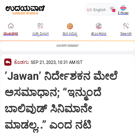
UV
English
E-Paper
ಮುಖಪುಟ
ಸುದ್ದಿ ವಿಭಾಗ
ದಿನ ಭವಿಷ್ಯ
ಹೊಂಗಿರಣ
Search
ADVERTISEMENT
ಕೊಡಗು
SEP 21, 2023, 10:31 AM IST
ʼJawanʼ ನಿರ್ದೇಶಕನ ಮೇಲೆ
ಅಸಮಾಧಾನ; “ಇನ್ಮುಂದೆ
ಬಾಲಿವುಡ್‌ ಸಿನಿಮಾನೇ
ಮಾಡಲ್ಲ..” ಎಂದ ನಟಿ