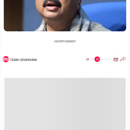
ADVERTISEMENT
ಅ
ಅ
TEAM UDAYAVANI