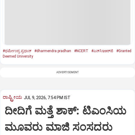
#ಧರ್ಮೇಂದ್ರ ಪ್ರಧಾನ್‌
#dharmendra pradhan
#NCERT
#ಎನ್‌ಸಿಇಆರ್‌ಟಿ
#Granted
Deemed University
ADVERTISEMENT
ರಾಷ್ಟ್ರೀಯ
JUL 9, 2026, 7:54 PM IST
ದೀದಿಗೆ ಮತ್ತೆ ಶಾಕ್: ಟಿಎಂಸಿಯ
ಮೂವರು ಮಾಜಿ ಸಂಸದರು