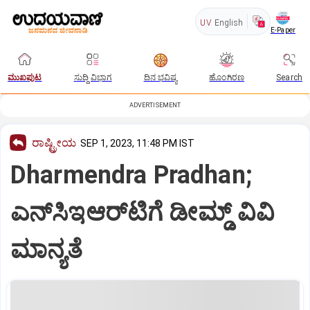
UV
English
E-Paper
ಮುಖಪುಟ
ಸುದ್ದಿ ವಿಭಾಗ
ದಿನ ಭವಿಷ್ಯ
ಹೊಂಗಿರಣ
Search
ADVERTISEMENT
ರಾಷ್ಟ್ರೀಯ
SEP 1, 2023, 11:48 PM IST
Dharmendra Pradhan;
ಎನ್‌ಸಿಇಆರ್‌ಟಿಗೆ ಡೀಮ್ಡ್ ವಿವಿ
ಮಾನ್ಯತೆ