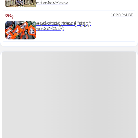
ಆರೋಪಿಗಳ ಬಂಧನ
ರಾಜ್ಯ
10:20 PM IST
ಅಧಿವೇಶನದಲ್ಲಿ ಸರಕಾರಕ್ಕೆ "ಪ್ರತ್ಯಸ್ತ್ರ':
ಇಂದು ಬಿಜೆಪಿ ಸಭೆ