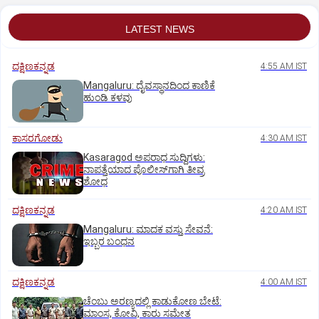
LATEST NEWS
ದಕ್ಷಿಣಕನ್ನಡ
4:55 AM IST
Mangaluru: ದೈವಸ್ಥಾನದಿಂದ ಕಾಣಿಕೆ
ಹುಂಡಿ ಕಳವು
ಕಾಸರಗೋಡು
4:30 AM IST
Kasaragod ಅಪರಾಧ ಸುದ್ದಿಗಳು:
ನಾಪತ್ತೆಯಾದ ಪೊಲೀಸ್‌ಗಾಗಿ ತೀವ್ರ
ಶೋಧ
ದಕ್ಷಿಣಕನ್ನಡ
4:20 AM IST
Mangaluru: ಮಾದಕ ವಸ್ತು ಸೇವನೆ:
ಇಬ್ಬರ ಬಂಧನ
ದಕ್ಷಿಣಕನ್ನಡ
4:00 AM IST
ಚೆಂಬು ಅರಣ್ಯದಲ್ಲಿ ಕಾಡುಕೋಣ ಬೇಟೆ:
ಮಾಂಸ, ಕೋವಿ, ಕಾರು ಸಮೇತ