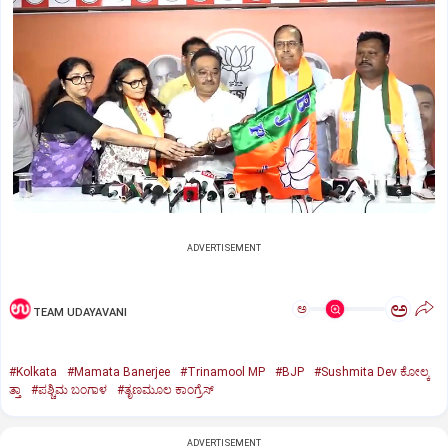
ADVERTISEMENT
ಅ
ಅ
TEAM UDAYAVANI
#Kolkata
#Mamata Banerjee
#Trinamool MP
#BJP
#Sushmita Dev ಕೋಲ್ಕ
ತ್ತಾ
#ಪಶ್ಚಿಮ ಬಂಗಾಳ
#ತೃಣಮೂಲ ಕಾಂಗ್ರೆಸ್
ADVERTISEMENT