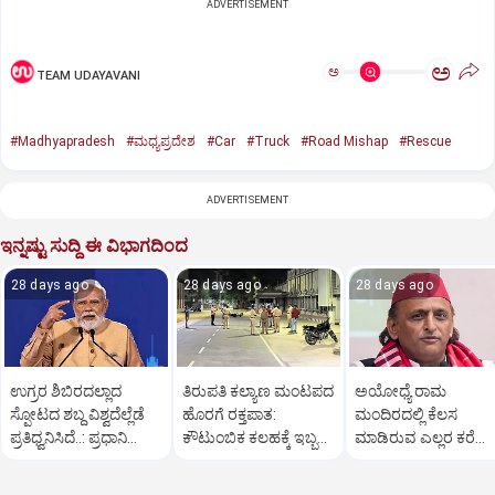
ADVERTISEMENT
ಅ
ಅ
TEAM UDAYAVANI
#Madhyapradesh
#ಮಧ್ಯಪ್ರದೇಶ
#Car
#Truck
#Road Mishap
#Rescue
ADVERTISEMENT
ಇನ್ನಷ್ಟು ಸುದ್ದಿ ಈ ವಿಭಾಗದಿಂದ
28 days ago
28 days ago
28 days ago
ಉಗ್ರರ ಶಿಬಿರದಲ್ಲಾದ
ತಿರುಪತಿ ಕಲ್ಯಾಣ ಮಂಟಪದ
ಅಯೋಧ್ಯೆ ರಾಮ
ಸ್ಪೋಟದ ಶಬ್ದ ವಿಶ್ವದೆಲ್ಲೆಡೆ
ಹೊರಗೆ ರಕ್ತಪಾತ:
ಮಂದಿರದಲ್ಲಿ ಕೆಲಸ
ಪ್ರತಿಧ್ವನಿಸಿದೆ..: ಪ್ರಧಾನಿ
ಕೌಟುಂಬಿಕ ಕಲಹಕ್ಕೆ ಇಬ್ಬರ
ಮಾಡಿರುವ ಎಲ್ಲರ ಕರೆ
ಮೋದಿ
ಭೀಕರ ಕೊ*ಲೆ!
ವಿವರ ಪರಿಶೀಲಿಸಿ:
ಅಖಿಲೇಶ್ ಸವಾಲು