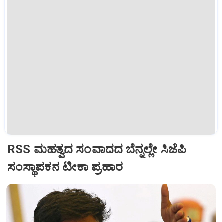
RSS ಮಹತ್ವದ ಸಂವಾದದ ಬೆನ್ನಲ್ಲೇ ಸಿಜೆಪಿ
ಸಂಸ್ಥಾಪಕನ ಟೀಕಾ ಪ್ರಹಾರ