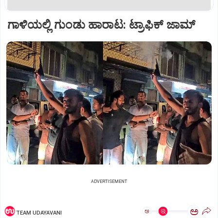
ಗಾಳಿಯಲ್ಲಿ ಗುಂಡು ಹಾರಾಟ: ಟ್ರಾಫಿಕ್‌ ಜಾಮ್
ADVERTISEMENT
ಅ
ಅ
TEAM UDAYAVANI