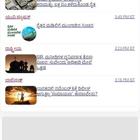
ಕರಾಮತ್ತು: ಲಕ್ಷ ರೂ.ಕಳೆದುಕೊಂಡ ರೈತ
ಯುವಿ ಫ್ಯೂಷನ್
3:45 PM IST
ರೈತರ ಮಡಿಲಿಗೆ ಮುಂಗಾರಿನ ಸಿಂಚನ
ರಾಷ್ಟ್ರೀಯ
3:20 PM IST
SIR, ಮಸೀದಿಗಳ ಧ್ವನಿವರ್ಧಕ ತೆರವು
ವಿಚಾರ: ಸುವೇಂದು ಅಧಿಕಾರಿ ಮೇಲೆ
ಒತ್ತಡ
ಬಾಲಿವುಡ್‌
3:18 PM IST
ಭಾರತದಲ್ಲಿ ನವೆಂಬರ್‌ 6ಕ್ಕೆ ರಿಲೀಸ್‌
ಆಗುತ್ತಿಲ್ಲ ʼರಾಮಾಯಣʼ: ಕಾರಣವೇನು?