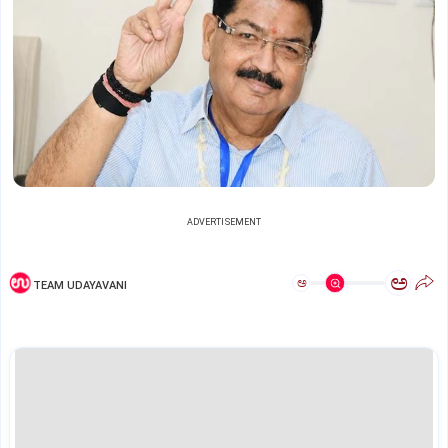
ADVERTISEMENT
ಅ
ಅ
TEAM UDAYAVANI