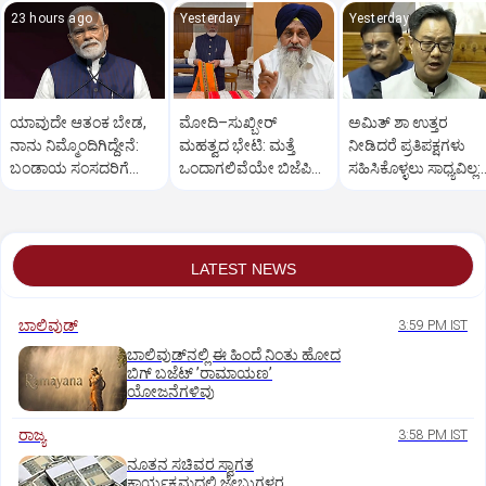
23 hours ago
Yesterday
Yesterday
ಯಾವುದೇ ಆತಂಕ ಬೇಡ,
ಮೋದಿ–ಸುಖ್ಬೀರ್
ಅಮಿತ್ ಶಾ ಉತ್ತರ
ನಾನು ನಿಮ್ಮೊಂದಿಗಿದ್ದೇನೆ:
ಮಹತ್ವದ ಭೇಟಿ: ಮತ್ತೆ
ನೀಡಿದರೆ ಪ್ರತಿಪಕ್ಷಗಳು
ಬಂಡಾಯ ಸಂಸದರಿಗೆ
ಒಂದಾಗಲಿವೆಯೇ ಬಿಜೆಪಿ–
ಸಹಿಸಿಕೊಳ್ಳಲು ಸಾಧ್ಯವಿಲ್ಲ:
ಪ್ರಧಾನಿ ಮೋದಿ ಅಭಯ
ಶಿರೋಮಣಿ ಅಕಾಲಿ ದಳ?
ರಿಜಿಜು
LATEST NEWS
ಬಾಲಿವುಡ್‌
3:59 PM IST
ಬಾಲಿವುಡ್‌ನಲ್ಲಿ ಈ ಹಿಂದೆ ನಿಂತು ಹೋದ
ಬಿಗ್‌ ಬಜೆಟ್ ʼರಾಮಾಯಣʼ‌
ಯೋಜನೆಗಳಿವು
ರಾಜ್ಯ
3:58 PM IST
ನೂತನ ಸಚಿವರ ಸ್ವಾಗತ
ಕಾರ್ಯಕ್ರಮದಲ್ಲಿ ಜೇಬುಗಳ್ಳರ