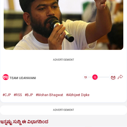
ADVERTISEMENT
ಅ
ಅ
TEAM UDAYAVANI
#CJP
#RSS
#BJP
#Mohan Bhagwat
#Abhijeet Dipke
ADVERTISEMENT
ಇನ್ನಷ್ಟು ಸುದ್ದಿ ಈ ವಿಭಾಗದಿಂದ