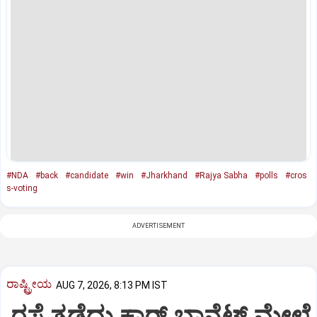
#NDA
#back
#candidate
#win
#Jharkhand
#Rajya Sabha
#polls
#cros
s-voting
ADVERTISEMENT
ರಾಷ್ಟ್ರೀಯ
AUG 7, 2026, 8:13 PM IST
ರಸ್ತೆ ತಡೆದು ಕಾರ್ ಬಾನೆಟ್ ಮೇಲೆ