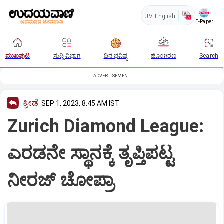
UV
English
E-Paper
ಮುಖಪುಟ
ಸುದ್ದಿ ವಿಭಾಗ
ದಿನ ಭವಿಷ್ಯ
ಹೊಂಗಿರಣ
Search
ADVERTISEMENT
ಕ್ರೀಡೆ
SEP 1, 2023, 8:45 AM IST
Zurich Diamond League:
ಎರಡನೇ ಸ್ಥಾನಕ್ಕೆ ತೃಪ್ತಿಪಟ್ಟ
ನೀರಜ್ ಚೋಪ್ರಾ