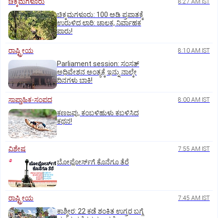
ಚಿಕ್ಕಮಗಳೂರು
8:27 AM IST
ಚಿಕ್ಕಮಗಳೂರು: 100 ಅಡಿ ಪ್ರಪಾತಕ್ಕೆ
ಉರುಳಿದ ಲಾರಿ: ಚಾಲಕ, ನಿರ್ವಾಹಕ
ಪಾರು!
ರಾಷ್ಟ್ರೀಯ
8:10 AM IST
Parliament session: ಸಂಸತ್‌
ಅಧಿವೇಶನ ಅಂತ್ಯಕ್ಕೆ ಇನ್ನು ನಾಲ್ಕೇ
ದಿನಗಳು ಬಾಕಿ!
ಸಾಪ್ತಾಹಿಕ-ಸಂಪದ
8:00 AM IST
ಕಣಜವು, ಕಂಬಳಿಹುಳು ಕಬಳಿಸಿದ
ಕಥನ!
ವಿಶೇಷ
7:55 AM IST
ಬೋಫೋರ್ಸ್‌ಗೆ ಕೊನೆಗೂ ತೆರೆ
ರಾಷ್ಟ್ರೀಯ
7:45 AM IST
ಕಾಶ್ಮೀರ: 22 ಕಡೆ ಶಂಕಿತ ಉಗ್ರರ ಬಗ್ಗೆ