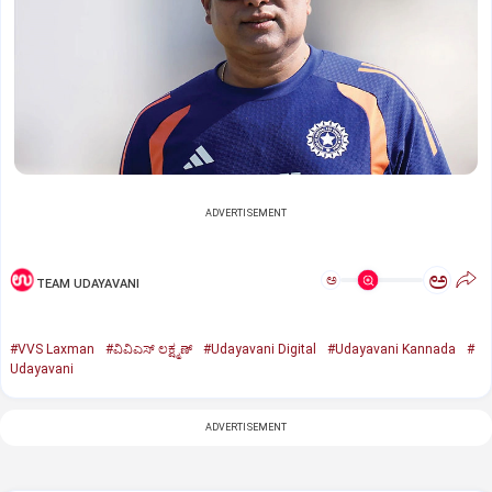
ADVERTISEMENT
ಅ
ಅ
TEAM UDAYAVANI
#VVS Laxman
#ವಿವಿಎಸ್‌ ಲಕ್ಷ್ಮಣ್‌
#Udayavani Digital
#Udayavani Kannada
#
Udayavani
ADVERTISEMENT