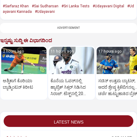
#Sarfaraz Khan
#Sai Sudharsan
#Sri Lanka Tests
#Udayavani Digital
#Ud
ayavani Kannada
#Udayavani
ADVERTISEMENT
ಇನ್ನಷ್ಟು ಸುದ್ದಿ ಈ ವಿಭಾಗದಿಂದ
2 hours ago
11 hours ago
17 hours ago
ಅಶ್ಮಿತಾಗೆ ಕೊರಿಯಾ
ಕೊನೆಯ ಓವರ್‌ನಲ್ಲಿ
ಸಚಿನ್‌ ಉತ್ತಮ ಬ್ಯಾಟರ್‌,
ಬ್ಯಾಡ್ಮಿಂಟನ್‌ ಕಿರೀಟ
ಹ್ಯಾಟ್ರಿಕ್ ಸಿಕ್ಸರ್‌ ಸಿಡಿಸಿದ
ಆದರೆ ಶ್ರೇಷ್ಠ ಕ್ರಿಕೆಟಿಗನಲ್ಲ…
ಸಿರಾಜ್:‌ ಟೆಸ್ಟ್‌ನಲ್ಲಿ 20
ಚರ್ಚೆ ಹುಟ್ಟುಹಾಕಿದ ಬ್ರೆಟ್
ಝಲಕ್.!‌
ಲೀ
LATEST NEWS