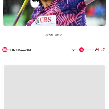
ADVERTISEMENT
ಅ
ಅ
TEAM UDAYAVANI