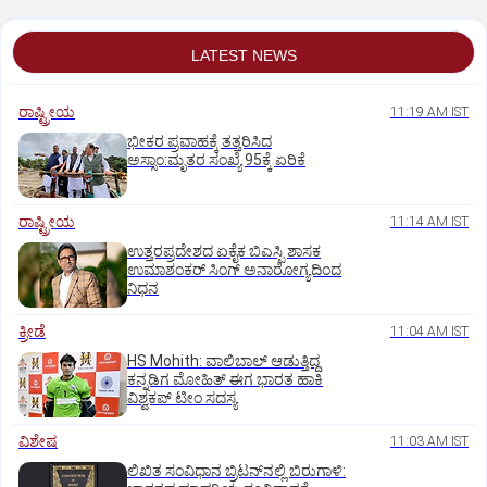
LATEST NEWS
ರಾಷ್ಟ್ರೀಯ
11:19 AM IST
ಭೀಕರ ಪ್ರವಾಹಕ್ಕೆ ತತ್ತರಿಸಿದ
ಅಸ್ಸಾಂ:ಮೃತರ ಸಂಖ್ಯೆ 95ಕ್ಕೆ ಏರಿಕೆ
ರಾಷ್ಟ್ರೀಯ
11:14 AM IST
ಉತ್ತರಪ್ರದೇಶದ ಏಕೈಕ ಬಿಎಸ್ಪಿ ಶಾಸಕ
ಉಮಾಶಂಕರ್‌ ಸಿಂಗ್‌ ಅನಾರೋಗ್ಯದಿಂದ
ನಿಧನ
ಕ್ರೀಡೆ
11:04 AM IST
HS Mohith: ವಾಲಿಬಾಲ್‌ ಆಡುತ್ತಿದ್ದ
ಕನ್ನಡಿಗ ಮೋಹಿತ್‌ ಈಗ ಭಾರತ ಹಾಕಿ
ವಿಶ್ವಕಪ್‌ ಟೀಂ ಸದಸ್ಯ
ವಿಶೇಷ
11:03 AM IST
ಲಿಖಿತ ಸಂವಿಧಾನ ಬ್ರಿಟನ್‌ನಲ್ಲಿ ಬಿರುಗಾಳಿ: