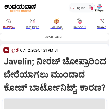
UV
English
E-Paper
ಮುಖಪುಟ
ಸುದ್ದಿ ವಿಭಾಗ
ದಿನ ಭವಿಷ್ಯ
ಹೊಂಗಿರಣ
Search
ADVERTISEMENT
ಕ್ರೀಡೆ
OCT 2, 2024, 4:21 PM IST
Javelin; ನೀರಜ್ ಚೋಪ್ರಾರಿಂದ
ಬೇರೆಯಾಗಲು ಮುಂದಾದ
ಕೋಚ್ ಬಾರ್ಟೋನಿಟ್ಜ್: ಕಾರಣ?