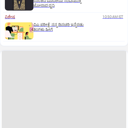
ಭಾರತದ ಮಾದರಿಯ ಸಂವಿಧಾನಕ್ಕೆ
ಜೋರಾದ ಧ್ವನಿ
ವಿಶೇಷ
10:50 AM IST
ವಿಎ ಪರೀಕ್ಷೆ: ನನ್ನ ದಿನಚರಿ ಇನ್ನೆರಡು
ತಿಂಗಳು ಹೀಗೆ