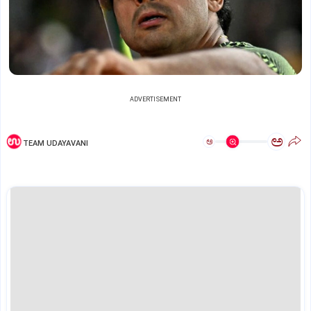
ADVERTISEMENT
ಅ
ಅ
TEAM UDAYAVANI