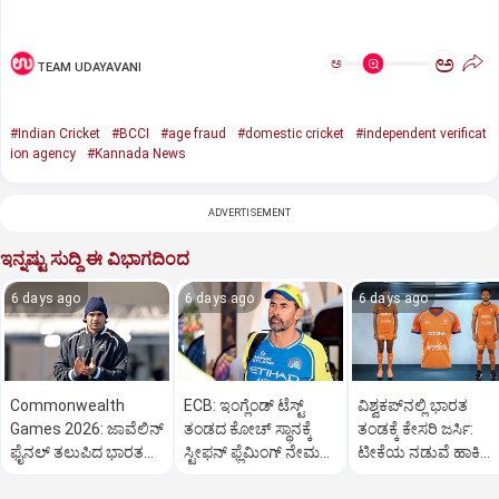
ಅ
ಅ
TEAM UDAYAVANI
#Indian Cricket
#BCCI
#age fraud
#domestic cricket
#independent verificat
ion agency
#Kannada News
ADVERTISEMENT
ಇನ್ನಷ್ಟು ಸುದ್ದಿ ಈ ವಿಭಾಗದಿಂದ
6 days ago
6 days ago
6 days ago
Commonwealth
ECB: ಇಂಗ್ಲೆಂಡ್ ಟೆಸ್ಟ್
ವಿಶ್ವಕಪ್‌ನಲ್ಲಿ ಭಾರತ
Games 2026: ಜಾವೆಲಿನ್
ತಂಡದ ಕೋಚ್ ಸ್ಥಾನಕ್ಕೆ
ತಂಡಕ್ಕೆ ಕೇಸರಿ ಜರ್ಸಿ:
ಫೈನಲ್‌ ತಲುಪಿದ ಭಾರತದ
ಸ್ಟೀಫನ್ ಫ್ಲೆಮಿಂಗ್ ನೇಮಕ?
ಟೀಕೆಯ ನಡುವೆ ಹಾಕಿ
ನೀರಜ್‌ ಚೋಪ್ರಾ
ವರದಿ
ಇಂಡಿಯಾ ಸಮರ್ಥನೆ