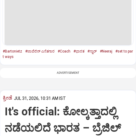
#Bartonietz
#ಜಾವೆಲಿನ್ ಎಸೆತಗಾರ
#Coach
#ಭಾರತ
#ಸ್ಟಾರ್‌
#Neeraj
#set to par
t ways
ADVERTISEMENT
ಕ್ರೀಡೆ
JUL 31, 2026, 10:31 AM IST
It's official: ಕೋಲ್ಕತ್ತಾದಲ್ಲಿ
ನಡೆಯಲಿದೆ ಭಾರತ – ಬ್ರೆಜಿಲ್