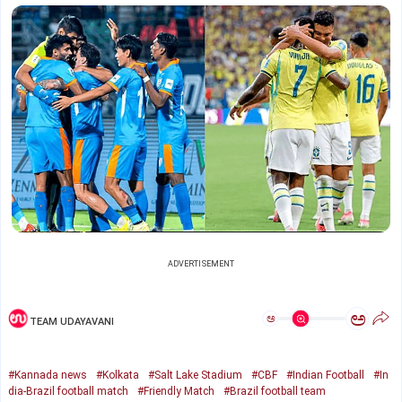
ADVERTISEMENT
ಅ
ಅ
TEAM UDAYAVANI
#Kannada news
#Kolkata
#Salt Lake Stadium
#CBF
#Indian Football
#In
dia-Brazil football match
#Friendly Match
#Brazil football team