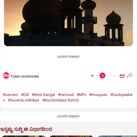
ADVERTISEMENT
ಅ
ಅ
TEAM UDAYAVANI
#concern
#CM
#West Bengal
#removal
#MPs
#mosques
#loudspeaker
s
#Suvendu Adhikari
#Murshidabad district
ADVERTISEMENT
ಇನ್ನಷ್ಟು ಸುದ್ದಿ ಈ ವಿಭಾಗದಿಂದ