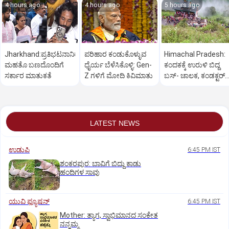
4 hours ago
4 hours ago
5 hours ago
Jharkhand:ಪ್ರತಿಭಟನಾನಿರತ
ಪರಿಹಾರ ಕಂಡುಕೊಳ್ಳುವ
Himachal Pradesh:
ಮಹತೊ ಬಣದೊಂದಿಗೆ
ಧೈರ್ಯ ಬೆಳೆಸಿಕೊಳ್ಳಿ: Gen-
ಕಂದಕಕ್ಕೆ ಉರುಳಿ ಬಿದ್ದ
ಸರ್ಕಾರ ಮಾತುಕತೆ
Z ಗಳಿಗೆ ಮೋದಿ ಕಿವಿಮಾತು
ಬಸ್-‌ ಚಾಲಕ, ಕಂಡಕ್ಟರ್‌
ಸೇರಿ 8 ಮಂದಿ ಸಾವು
LATEST NEWS
ಉಡುಪಿ
6:45 PM IST
ಶಂಕರಪುರ: ಬಾವಿಗೆ ಬಿದ್ದು ಕಾಡು
ಹಂದಿಗಳ ಸಾವು
ಯುವಿ ಫ್ಯೂಷನ್
6:45 PM IST
Mother: ತ್ಯಾಗ, ಸ್ವಾಭಿಮಾನದ ಸಂಕೇತ
ನನ್ನಮ್ಮ