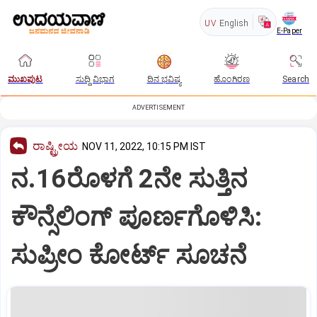
UV
English
E-Paper
ಮುಖಪುಟ
ಸುದ್ದಿ ವಿಭಾಗ
ದಿನ ಭವಿಷ್ಯ
ಹೊಂಗಿರಣ
Search
ADVERTISEMENT
ರಾಷ್ಟ್ರೀಯ
NOV 11, 2022, 10:15 PM IST
ನ.16ರೊಳಗೆ 2ನೇ ಸುತ್ತಿನ
ಕೌನ್ಸೆಲಿಂಗ್‌ ಪೂರ್ಣಗೊಳಿಸಿ:
ಸುಪ್ರೀಂ ಕೋರ್ಟ್‌ ಸೂಚನೆ