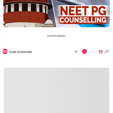
ADVERTISEMENT
ಅ
ಅ
TEAM UDAYAVANI