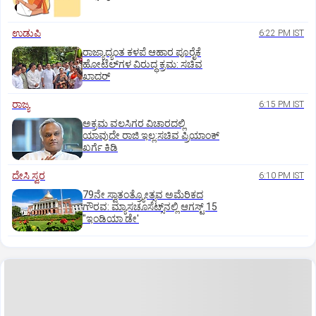
ಉಡುಪಿ
6:22 PM IST
ರಾಜ್ಯಾದ್ಯಂತ ಕಳಪೆ ಆಹಾರ ಪೂರೈಕೆ
ಹೋಟೆಲ್‌ಗಳ ವಿರುದ್ಧ ಕ್ರಮ: ಸಚಿವ
ಖಾದರ್
ರಾಜ್ಯ
6:15 PM IST
ಅಕ್ರಮ ವಲಸಿಗರ ವಿಚಾರದಲ್ಲಿ
ಯಾವುದೇ ರಾಜಿ ಇಲ್ಲ:ಸಚಿವ ಪ್ರಿಯಾಂಕ್
ಖರ್ಗೆ ಕಿಡಿ
ದೇಸಿ ಸ್ವರ
6:10 PM IST
79ನೇ ಸ್ವಾತಂತ್ರ್ಯೋತ್ಸವ ಅಮೆರಿಕದ
ಗೌರವ: ಮ್ಯಾಸಚೂಸೆಟ್ಸ್‌ನಲ್ಲಿ ಆಗಸ್ಟ್‌ 15
"ಇಂಡಿಯಾ ಡೇ'