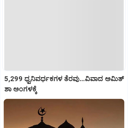
5,299 ಧ್ವನಿವರ್ಧಕಗಳ ತೆರವು...ವಿವಾದ ಅಮಿತ್
ಶಾ ಅಂಗಳಕ್ಕೆ