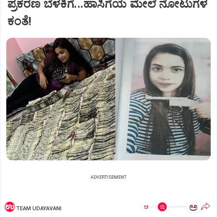
ಪ್ರಕರಣ ಬೆಳಕಿಗೆ...ಹಾಸಿಗೆಯ ಮೇಲೆ ನೋಟುಗಳ
ಕಂತೆ!
ADVERTISEMENT
ಅ
ಅ
TEAM UDAYAVANI