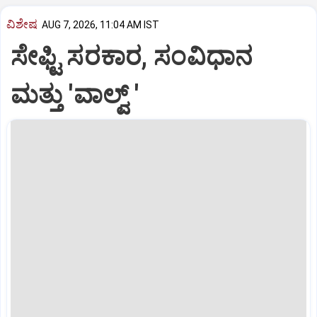
ವಿಶೇಷ
AUG 7, 2026, 11:04 AM IST
ಸೇಫ್ಟಿ ಸರಕಾರ, ಸಂವಿಧಾನ
ಮತ್ತು 'ವಾಲ್ವ್ '