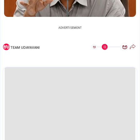
ADVERTISEMENT
ಅ
ಅ
TEAM UDAYAVANI