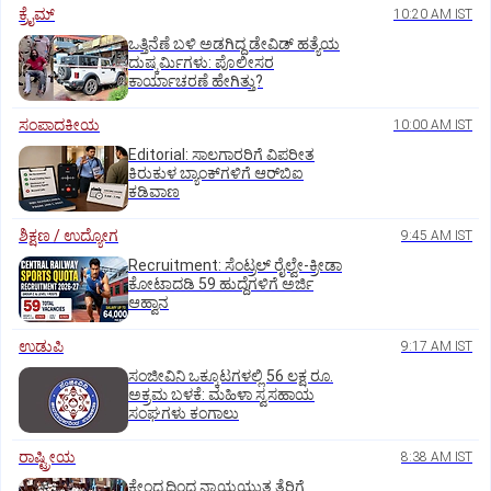
ಕ್ರೈಮ್
10:20 AM IST
ಒತ್ತಿನೆಣೆ ಬಳಿ ಅಡಗಿದ್ದ ಡೇವಿಡ್‌ ಹತ್ಯೆಯ
ದುಷ್ಕರ್ಮಿಗಳು: ಪೊಲೀಸರ
ಕಾರ್ಯಾಚರಣೆ ಹೇಗಿತ್ತು?
ಸಂಪಾದಕೀಯ
10:00 AM IST
Editorial: ಸಾಲಗಾರರಿಗೆ ವಿಪರೀತ
ಕಿರುಕುಳ ಬ್ಯಾಂಕ್‌ಗಳಿಗೆ ಆರ್‌ಬಿಐ
ಕಡಿವಾಣ
ಶಿಕ್ಷಣ / ಉದ್ಯೋಗ
9:45 AM IST
Recruitment: ಸೆಂಟ್ರಲ್‌ ರೈಲ್ವೇ-ಕ್ರೀಡಾ
ಕೋಟಾದಡಿ 59 ಹುದ್ದೆಗಳಿಗೆ ಅರ್ಜಿ
ಆಹ್ವಾನ
ಉಡುಪಿ
9:17 AM IST
ಸಂಜೀವಿನಿ ಒಕ್ಕೂಟಗಳಲ್ಲಿ 56 ಲಕ್ಷ ರೂ.
ಅಕ್ರಮ ಬಳಕೆ: ಮಹಿಳಾ ಸ್ವಸಹಾಯ
ಸಂಘಗಳು ಕಂಗಾಲು
ರಾಷ್ಟ್ರೀಯ
8:38 AM IST
ಕೇಂದ್ರದಿಂದ ನ್ಯಾಯಯುತ ತೆರಿಗೆ