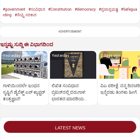
#government
#ಸಂವಿಧಾನ
#Constitution
#democracy
#ಪ್ರಜಾಪ್ರಭುತ್ವ
#Safegua
rding
#ಸೇಫ್ಟಿ ಸರಕಾರ
ADVERTISEMENT
ಇನ್ನಷ್ಟು ಸುದ್ದಿ ಈ ವಿಭಾಗದಿಂದ
Yesterday
Yesterday
2 days ago
ಗಾಳಿಯಿಂದಲೇ ಇಂಧನ
ಲಿಖಿತ ಸಂವಿಧಾನ
ವಿಎ ಪರೀಕ್ಷೆ: ನನ್ನ ದಿನಚರಿ
ಸೃಷ್ಟಿಗೆ ಡೈರೆಕ್ಟ್ ಏರ್‌ ಕ್ಯಾಪ್ಟರ್
ಬ್ರಿಟನ್‌ನಲ್ಲಿ ಬಿರುಗಾಳಿ:
ಇನ್ನೆರಡು ತಿಂಗಳು ಹೀಗೆ
ತಂತ್ರಜ್ಞಾನ!
ಭಾರತದ ಮಾದರಿಯ
ಸಂವಿಧಾನಕ್ಕೆ ಜೋರಾದ ಧ್ವನಿ
LATEST NEWS