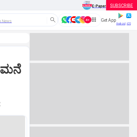
SUBSCRIBE
E-Paper
Get App
h News
Android
iOS
 ಮನೆ
ೆ