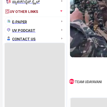
ಫ್ಯಾಶನ್/ಲೈಫ್‌ ಸ್ಟೈಲ್
UV OTHER LINKS
E-PAPER
UV PODCAST
CONTACT US
TEAM UDAYAVANI