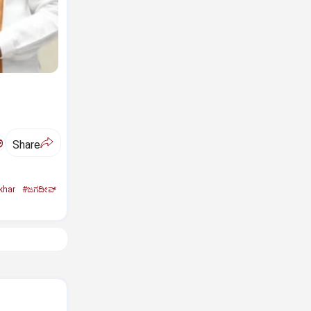
ಅ
Share
khar
#ಜಗದೀಪ್‌