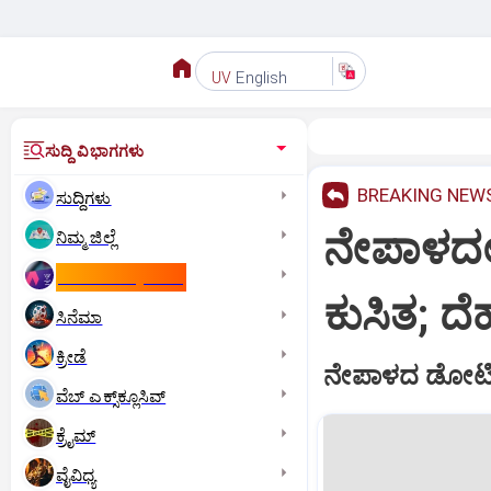
English
UV
ಸುದ್ದಿ ವಿಭಾಗಗಳು
BREAKING NEW
ಸುದ್ದಿಗಳು
ನೇಪಾಳದಲ
ನಿಮ್ಮ ಜಿಲ್ಲೆ
ಕಾಮನ್‌ ವೆಲ್ತ್‌ ಗೇಮ್ಸ್‌
ಕುಸಿತ; ದ
ಸಿನೆಮಾ
ಕ್ರೀಡೆ
ನೇಪಾಳದ ಡೋಟಿ ಜಿ
ವೆಬ್ ಎಕ್ಸ್‌ಕ್ಲೂಸಿವ್
ಕ್ರೈಮ್
ವೈವಿಧ್ಯ