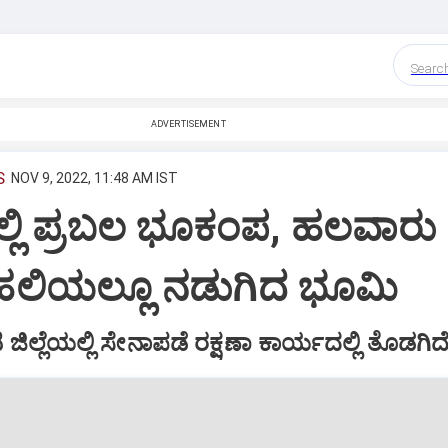
Searc
ADVERTISEMENT
S
NOV 9, 2022, 11:48 AM IST
್ಲಿ ಪ್ರಬಲ ಭೂಕಂಪ, ಹಲವಾರು
ೆಹಲಿಯಲ್ಲೂ ನಡುಗಿದ ಭೂಮಿ
ಲ್ಲೆಯಲ್ಲಿ ಸೇನಾಪಡೆ ರಕ್ಷಣಾ ಕಾರ್ಯದಲ್ಲಿ ತೊಡಗಿದ