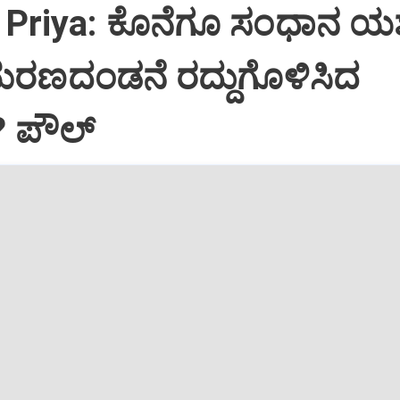
Priya: ಕೊನೆಗೂ ಸಂಧಾನ ಯಶಸ
ಮರಣದಂಡನೆ ರದ್ದುಗೊಳಿಸಿದ
? ಪೌಲ್