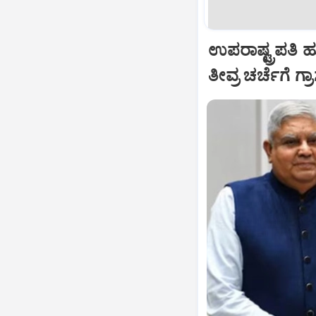
ಉಪರಾಷ್ಟ್ರಪತಿ 
ತೀವ್ರ ಚರ್ಚೆಗೆ ಗ್ರ