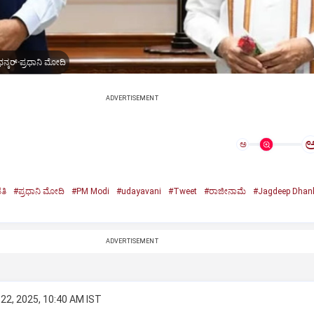
ನ್ಕರ್-ಪ್ರಧಾನಿ ಮೋದಿ
ADVERTISEMENT
ಅ
ತಿ
#ಪ್ರಧಾನಿ ಮೋದಿ
#PM Modi
#udayavani
#Tweet
#ರಾಜೀನಾಮೆ
#Jagdeep Dhan
n
ADVERTISEMENT
22, 2025, 10:40 AM IST