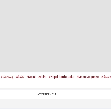
#ನೋಯ್ಡಾ
#ದೆಹಲಿ
#Nepal
#delhi
#Nepal Earthquake
#Massive quake
#ನೇಪಾಳ
ADVERTISEMENT