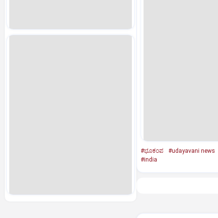
#ಭೂಕಂಪ
#udayavani news
#india