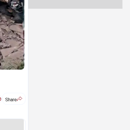
ಅ
Share