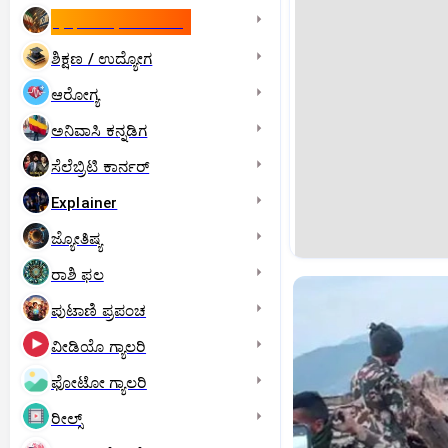
ಇಸ್ರೇಲ್- ಇರಾನ್‌ ಯುದ್ಧ
ಶಿಕ್ಷಣ / ಉದ್ಯೋಗ
ಆರೋಗ್ಯ
ಅನಿವಾಸಿ ಕನ್ನಡಿಗ
ಸೆಲೆಬ್ರಿಟಿ ಕಾರ್ನರ್‌
Explainer
ಜ್ಯೋತಿಷ್ಯ
ರಾಶಿ ಫಲ
ಪುಟಾಣಿ ಪ್ರಪಂಚ
ವೀಡಿಯೊ ಗ್ಯಾಲರಿ
ಫೋಟೋ ಗ್ಯಾಲರಿ
ರೀಲ್ಸ್