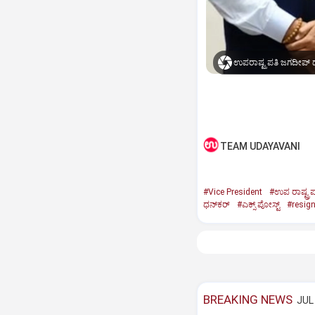
ಉಪರಾಷ್ಟ್ರಪತಿ ಜಗದೀಪ್‌ ಧ
TEAM UDAYAVANI
#Vice President
#ಉಪ ರಾಷ್ಟ್ರಪ
ಧನ್‌ಕರ್‌
#ಎಕ್ಸ್‌ ಪೋಸ್ಟ್
#resig
BREAKING NEWS
JUL 