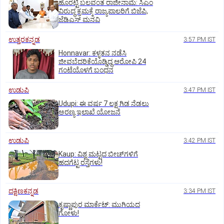
ಹೊರಟ್ಟಿ ಬಲವಂತ ರಾಜೀನಾಮೆ: ಸಿಎಂ
ವಿರುದ್ಧ ಕ್ರಮಕ್ಕೆ ರಾಜ್ಯಪಾಲರಿಗೆ ಬಿಜೆಪಿ,
ಜೆಡಿಎಸ್ ಮನವಿ
ಉತ್ತರಕನ್ನಡ
3:57 PM IST
Honnavar: ಕಳ್ಳತನ ನಡೆಸಿ
ಜೀವಬೆದರಿಕೆಯೊಡ್ಡಿದ್ದ ಆರೋಪಿ 24
ಗಂಟೆಯೊಳಗೆ ಬಂಧನ
ಉಡುಪಿ
3:47 PM IST
Udupi: ಈ ವರ್ಷ 7 ಲಕ್ಷ ಗಿಡ ನೆಡಲು
ಅರಣ್ಯ ಇಲಾಖೆ ಯೋಜನೆ
ಉಡುಪಿ
3:42 PM IST
Kaup: ವಿಶ್ವ ಮಟ್ಟದ ಬೀಚ್‌ಗಳಿಗೆ
ಹದಗೆಟ್ಟ ರಸ್ತೆಗಳು!
ದಕ್ಷಿಣಕನ್ನಡ
3:34 PM IST
ಕೃಷ್ಣಾಪುರ ಮಾರ್ಕೆಟ್‌: ಮುಗಿಯದ
ಗೋಳು!