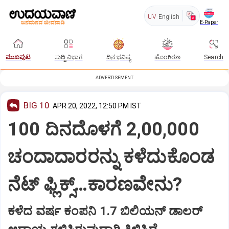
UV
English
E-Paper
ಮುಖಪುಟ
ಸುದ್ದಿ ವಿಭಾಗ
ದಿನ ಭವಿಷ್ಯ
ಹೊಂಗಿರಣ
Search
ADVERTISEMENT
BIG 10
APR 20, 2022, 12:50 PM IST
100 ದಿನದೊಳಗೆ 2,00,000
ಚಂದಾದಾರರನ್ನು ಕಳೆದುಕೊಂಡ
ನೆಟ್ ಫ್ಲಿಕ್ಸ್…ಕಾರಣವೇನು?
ಕಳೆದ ವರ್ಷ ಕಂಪನಿ 1.7 ಬಿಲಿಯನ್ ಡಾಲರ್