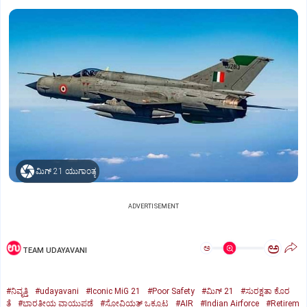
ಮಿಗ್‌ 21 ಯುಗಾಂತ್ಯ
ADVERTISEMENT
ಅ
ಅ
TEAM UDAYAVANI
#ನಿವೃತ್ತಿ
#udayavani
#Iconic MiG 21
#Poor Safety
#ಮಿಗ್‌ 21
#ಸುರಕ್ಷತಾ ಕೊರ
ತೆ
#ಭಾರತೀಯ ವಾಯುಪಡೆ
#ಸೋವಿಯತ್‌ ಒಕ್ಕೂಟ
#AIR
#Indian Airforce
#Retirem