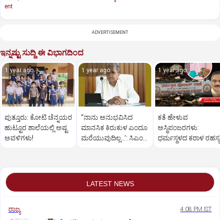
ent
ADVERTISEMENT
ಇನ್ನಷ್ಟು ಸುದ್ದಿ ಈ ವಿಭಾಗದಿಂದ
1 year ago
1 year ago
1 year ago
ಪುತ್ತೂರು: ಕೋಟಿ ಚೆನ್ನಯರ
“ನಾನು ಅನುಭವಿಸಿದ
ಕತೆ ಹೇಳುವ
ಹುಟ್ಟೂರ ಶಾಲೆಯಲ್ಲಿ ಅಷ್ಟ
ಮಾನಸಿಕ ಕಿರುಕುಳ ಎಂದೂ
ಅಸ್ಥಿಪಂಜರಗಳು:
ಅವಳಿಗಳು!
ಮರೆಯುವುದಿಲ್ಲ…’: ಸಿಎಂ
ಧರ್ಮಸ್ಥಳದ‌ ಕರಾಳ ರಹಸ್ಯ
ಸಿದ್ದರಾಮಯ್ಯ
ತೆರೆದಿಡಲಿದೆಯೇ ಡಿಎನ್
ಪರೀಕ್ಷೆ?
LATEST NEWS
ರಾಜ್ಯ
4:08 PM IST