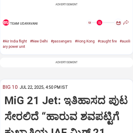
ADVERTISEMENT
ಅ
ಅ
TEAM UDAYAVANI
#Air India flight
#New Delhi
#passengers
#Hong Kong
#caught fire
#auxili
ary power unit
ADVERTISEMENT
BIG 10
JUL 22, 2025, 4:50 PM IST
MiG 21 Jet: ಇತಿಹಾಸದ ಪುಟ
ಸೇರಲಿದೆ “ಹಾರುವ ಶವಪಟ್ಟಿಗೆ
ಕುಖ್ಯಾತಿಯ IAF ಮಿಗ್‌ 21