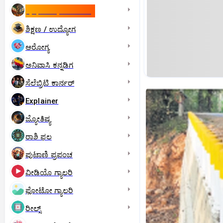
ಇಸ್ರೇಲ್- ಇರಾನ್‌ ಯುದ್ಧ
ಶಿಕ್ಷಣ / ಉದ್ಯೋಗ
ಆರೋಗ್ಯ
ಅನಿವಾಸಿ ಕನ್ನಡಿಗ
ಸೆಲೆಬ್ರಿಟಿ ಕಾರ್ನರ್‌
Explainer
ಜ್ಯೋತಿಷ್ಯ
ರಾಶಿ ಫಲ
ಪುಟಾಣಿ ಪ್ರಪಂಚ
ವೀಡಿಯೊ ಗ್ಯಾಲರಿ
ಫೋಟೋ ಗ್ಯಾಲರಿ
ರೀಲ್ಸ್