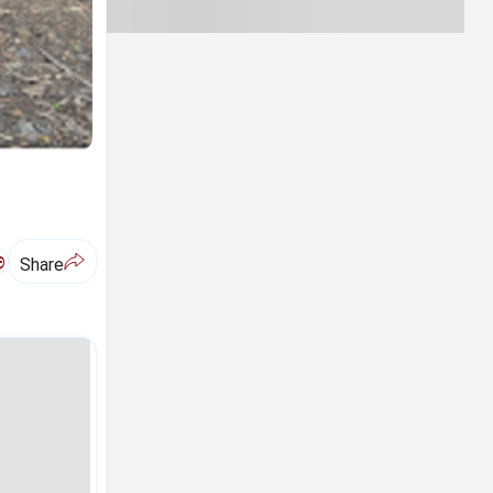
ಅ
Share