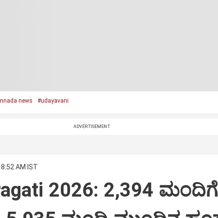
nnada news
#udayavani
ADVERTISEMENT
 8:52 AM IST
ragati 2026: 2,394 ಮಂದಿಗ