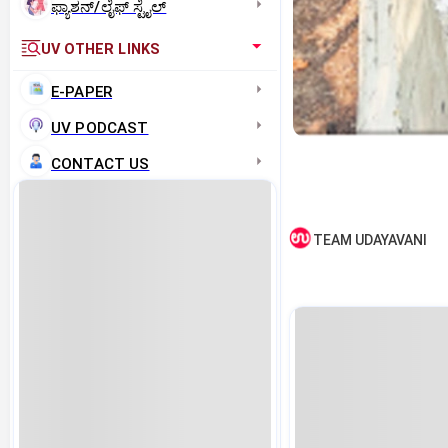
ಫ್ಯಾಶನ್/ಲೈಫ್‌ ಸ್ಟೈಲ್
UV OTHER LINKS
E-PAPER
UV PODCAST
CONTACT US
TEAM UDAYAVANI