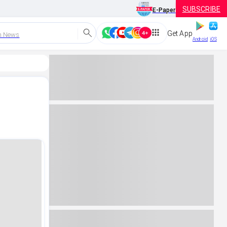
SUBSCRIBE
E-Paper
Get App
h News
Android
iOS