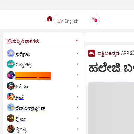
English
UV
ಸುದ್ದಿ ವಿಭಾಗಗಳು
ದಕ್ಷಿಣಕನ್ನಡ
APR 26
ಸುದ್ದಿಗಳು
ಹಲೇಜಿ ಬ
ನಿಮ್ಮ ಜಿಲ್ಲೆ
ಕಾಮನ್‌ ವೆಲ್ತ್‌ ಗೇಮ್ಸ್‌
ಸಿನೆಮಾ
ಕ್ರೀಡೆ
ವೆಬ್ ಎಕ್ಸ್‌ಕ್ಲೂಸಿವ್
ಕ್ರೈಮ್
ವೈವಿಧ್ಯ