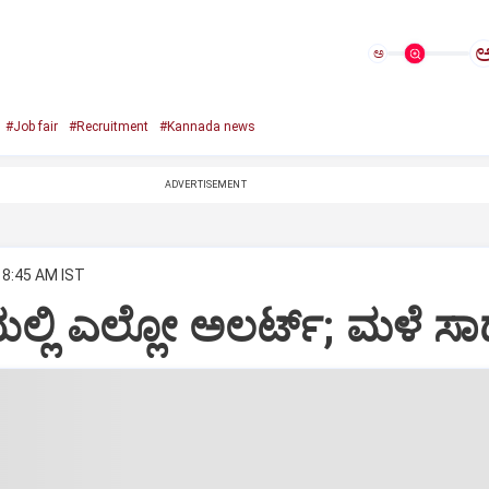
ಅ
#Job fair
#Recruitment
#Kannada news
ADVERTISEMENT
 8:45 AM IST
್ಲಿ ಎಲ್ಲೋ ಅಲರ್ಟ್‌; ಮಳೆ ಸಾಧ್