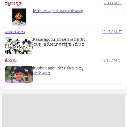
ದಕ್ಷಿಣಕನ್ನಡ
2:00 AM IST
Mulki: ಅಪಘಾತ: ಗಾಯಾಳು ಸಾವು
ಕಾಸರಗೋಡು
12:45 AM IST
Kasaragodu: ಬಾಲಕನ ಅಪಹರಣ
ಯತ್ನ : ಆರೋಪಿಗಳ ಪತ್ತೆಗಾಗಿ ಶೋಧ
ಕೊಡಗು
12:15 AM IST
Kushalnagar: ಗೇಟ್ ಕಳಚಿ ಬಿದ್ದು
ಮಗು ಸಾವು