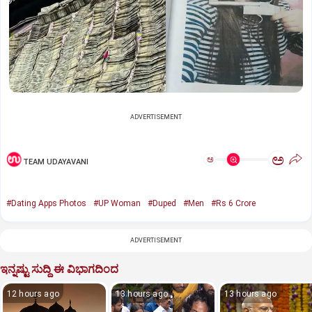
ADVERTISEMENT
ಅ
ಅ
TEAM UDAYAVANI
#Dating Apps Photos
#UP Woman
#Duped
#Men
#Rs 6 Crore
ADVERTISEMENT
ಇನ್ನಷ್ಟು ಸುದ್ದಿ ಈ ವಿಭಾಗದಿಂದ
12 hours ago
13 hours ago
13 hours ago