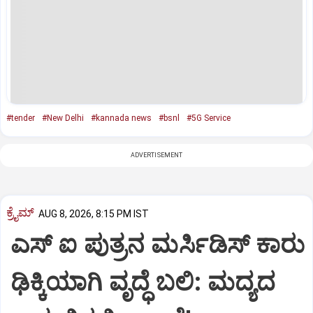
#tender
#New Delhi
#kannada news
#bsnl
#5G Service
ADVERTISEMENT
ಕ್ರೈಮ್
AUG 8, 2026, 8:15 PM IST
ಎಸ್ ಐ ಪುತ್ರನ ಮರ್ಸಿಡಿಸ್‌ ಕಾರು
ಢಿಕ್ಕಿಯಾಗಿ ವೃದ್ಧೆ ಬಲಿ: ಮದ್ಯದ