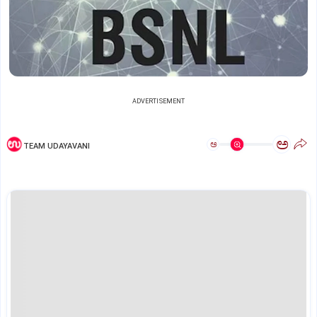
ADVERTISEMENT
ಅ
ಅ
TEAM UDAYAVANI