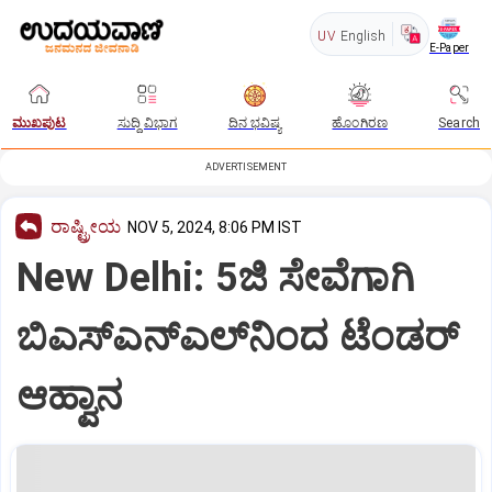
UV
English
E-Paper
ಮುಖಪುಟ
ಸುದ್ದಿ ವಿಭಾಗ
ದಿನ ಭವಿಷ್ಯ
ಹೊಂಗಿರಣ
Search
ADVERTISEMENT
ರಾಷ್ಟ್ರೀಯ
NOV 5, 2024, 8:06 PM IST
New Delhi: 5ಜಿ ಸೇವೆಗಾಗಿ
ಬಿಎಸ್‌ಎನ್ಎಲ್‌ನಿಂದ ಟೆಂಡರ್‌
ಆಹ್ವಾನ