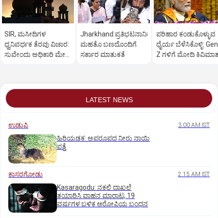
SIR, ಮಸೀದಿಗಳ
Jharkhand:ಪ್ರತಿಭಟನಾನಿರತ
ಪರಿಹಾರ ಕಂಡುಕೊಳ್ಳುವ
ಧ್ವನಿವರ್ಧಕ ತೆರವು ವಿಚಾರ:
ಮಹತೊ ಬಣದೊಂದಿಗೆ
ಧೈರ್ಯ ಬೆಳೆಸಿಕೊಳ್ಳಿ: Gen
ಸುವೇಂದು ಅಧಿಕಾರಿ ಮೇಲೆ
ಸರ್ಕಾರ ಮಾತುಕತೆ
Z ಗಳಿಗೆ ಮೋದಿ ಕಿವಿಮಾ
ಒತ್ತಡ
LATEST NEWS
ಉಡುಪಿ
3:00 AM IST
ಹಿರಿಯಡಕ: ಅಪರೂಪದ ನೀರು ನಾಯಿ
ಪತ್ತೆ
ಕಾಸರಗೋಡು
2:15 AM IST
Kasaragodu: ನಕಲಿ ದಾಖಲೆ
ತಯಾರಿಸಿ ವಾಹನ ಮಾರಾಟ; 19
ವರ್ಷಗಳ ಬಳಿಕ ಆರೋಪಿಯ ಬಂಧನ