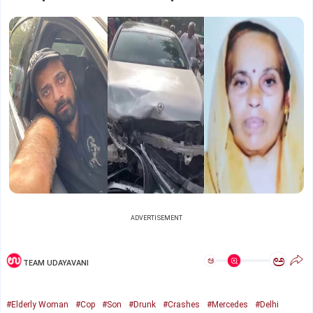
ADVERTISEMENT
ಅ
ಅ
TEAM UDAYAVANI
#Elderly Woman
#Cop
#Son
#Drunk
#Crashes
#Mercedes
#Delhi