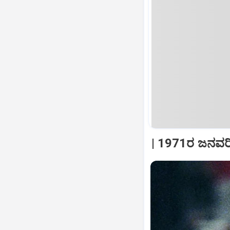
| 1971ರ ಜನವರಿ 