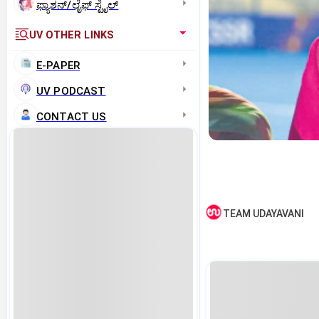
ಫ್ಯಾಶನ್/ಲೈಫ್‌ ಸ್ಟೈಲ್
UV OTHER LINKS
E-PAPER
UV PODCAST
CONTACT US
TEAM UDAYAVANI