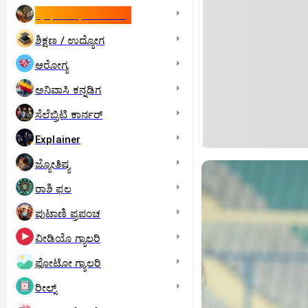
ಇಸ್ರೇಲ್- ಇರಾನ್‌ ಯುದ್ಧ
ಶಿಕ್ಷಣ / ಉದ್ಯೋಗ
ಆರೋಗ್ಯ
ಅನಿವಾಸಿ ಕನ್ನಡಿಗ
ಸೆಲೆಬ್ರಿಟಿ ಕಾರ್ನರ್‌
Explainer
ಜ್ಯೋತಿಷ್ಯ
ರಾಶಿ ಫಲ
ಪುಟಾಣಿ ಪ್ರಪಂಚ
ವೀಡಿಯೊ ಗ್ಯಾಲರಿ
ಫೋಟೋ ಗ್ಯಾಲರಿ
ರೀಲ್ಸ್