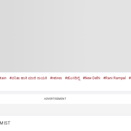
tain
#ವನಿತಾ ಹಾಕಿ ಮಾಜಿ ನಾಯಕಿ
#retires
#ಹೊಸದಿಲ್ಲಿ
#New Delhi
#Rani Rampal
#
ADVERTISEMENT
AM IST