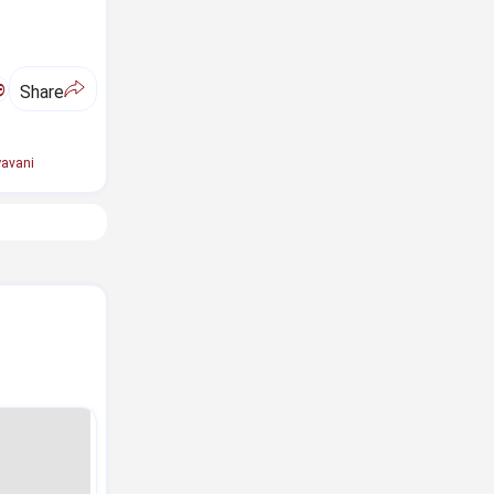
ಅ
Share
avani