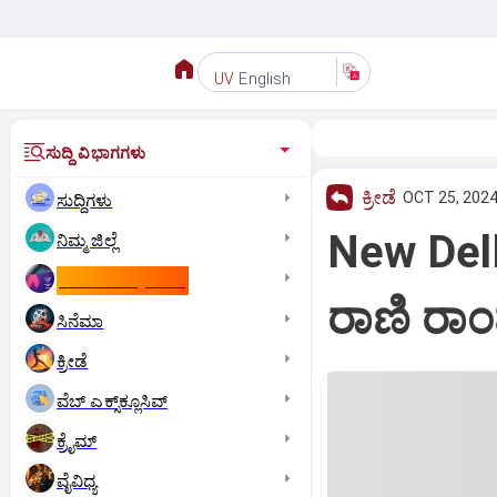
English
UV
ಸುದ್ದಿ ವಿಭಾಗಗಳು
ಕ್ರೀಡೆ
OCT 25, 2024
ಸುದ್ದಿಗಳು
New Delh
ನಿಮ್ಮ ಜಿಲ್ಲೆ
ಕಾಮನ್‌ ವೆಲ್ತ್‌ ಗೇಮ್ಸ್‌
ರಾಣಿ ರಾಂಪಾ
ಸಿನೆಮಾ
ಕ್ರೀಡೆ
ವೆಬ್ ಎಕ್ಸ್‌ಕ್ಲೂಸಿವ್
ಕ್ರೈಮ್
ವೈವಿಧ್ಯ