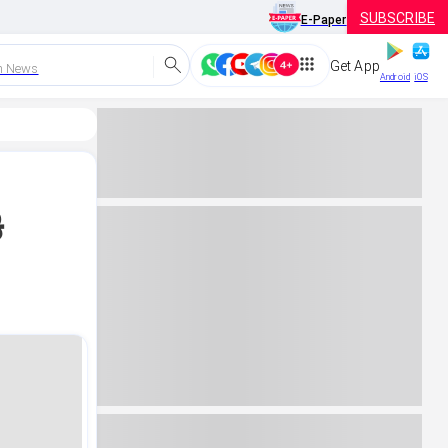
SUBSCRIBE
E-Paper
Get App
h News
Android
iOS
ಿ