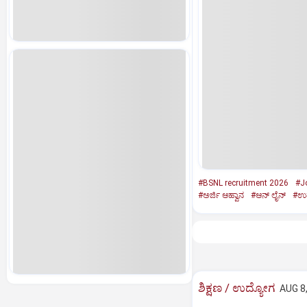
#BSNL recruitment 2026
#J
#ಅರ್ಜಿ ಆಹ್ವಾನ
#ಆನ್‌ ಲೈನ್‌
#ಉ
ಶಿಕ್ಷಣ / ಉದ್ಯೋಗ
AUG 8,