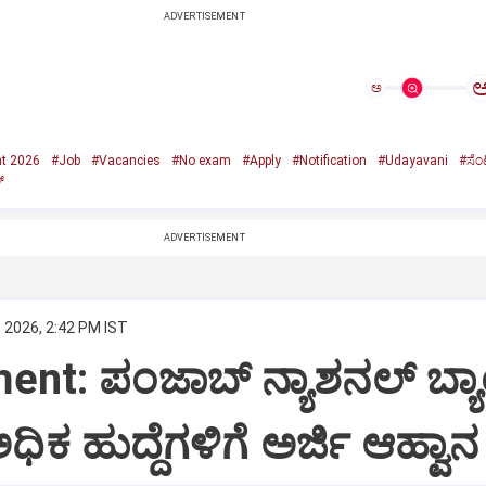
ADVERTISEMENT
ಅ
nt 2026
#Job
#Vacancies
#No exam
#Apply
#Notification
#Udayavani
#ಸೆಂಟ್
್
ADVERTISEMENT
 2026, 2:42 PM IST
nt: ಪಂಜಾಬ್‌ ನ್ಯಾಶನಲ್‌ ಬ್ಯಾಂ
ಧಿಕ ಹುದ್ದೆಗಳಿಗೆ ಅರ್ಜಿ ಆಹ್ವಾನ