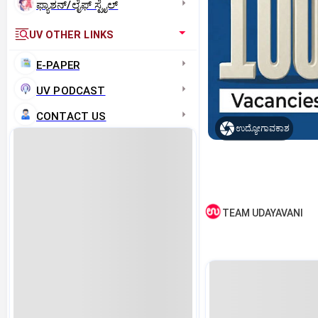
ಫ್ಯಾಶನ್/ಲೈಫ್‌ ಸ್ಟೈಲ್
UV OTHER LINKS
E-PAPER
UV PODCAST
CONTACT US
ಉದ್ಯೋಗಾವಕಾಶ
TEAM UDAYAVANI