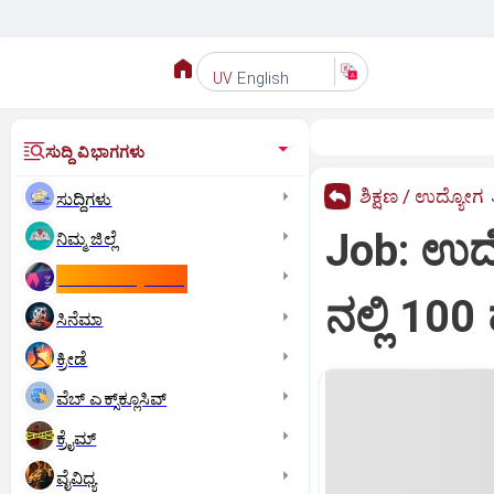
English
UV
ಸುದ್ದಿ ವಿಭಾಗಗಳು
ಶಿಕ್ಷಣ / ಉದ್ಯೋಗ
ಸುದ್ದಿಗಳು
Job: ಉದ್
ನಿಮ್ಮ ಜಿಲ್ಲೆ
ಕಾಮನ್‌ ವೆಲ್ತ್‌ ಗೇಮ್ಸ್‌
ನಲ್ಲಿ 100 
ಸಿನೆಮಾ
ಕ್ರೀಡೆ
ವೆಬ್ ಎಕ್ಸ್‌ಕ್ಲೂಸಿವ್
ಕ್ರೈಮ್
ವೈವಿಧ್ಯ