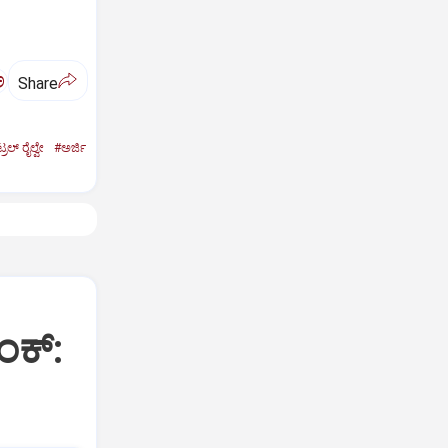
ಅ
Share
ರಲ್‌ ರೈಲ್ವೇ
#ಅರ್ಜಿ
ಕ್:‌