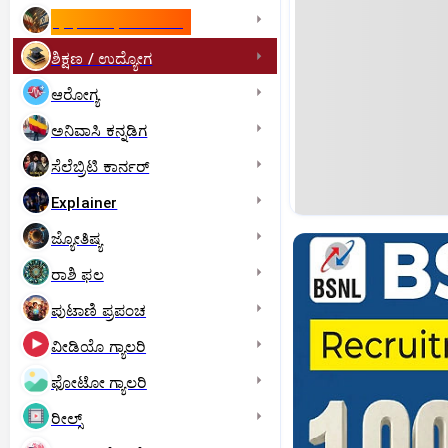
ಇಸ್ರೇಲ್- ಇರಾನ್‌ ಯುದ್ಧ
ಶಿಕ್ಷಣ / ಉದ್ಯೋಗ
ಆರೋಗ್ಯ
ಅನಿವಾಸಿ ಕನ್ನಡಿಗ
ಸೆಲೆಬ್ರಿಟಿ ಕಾರ್ನರ್‌
Explainer
ಜ್ಯೋತಿಷ್ಯ
ರಾಶಿ ಫಲ
ಪುಟಾಣಿ ಪ್ರಪಂಚ
ವೀಡಿಯೊ ಗ್ಯಾಲರಿ
ಫೋಟೋ ಗ್ಯಾಲರಿ
ರೀಲ್ಸ್