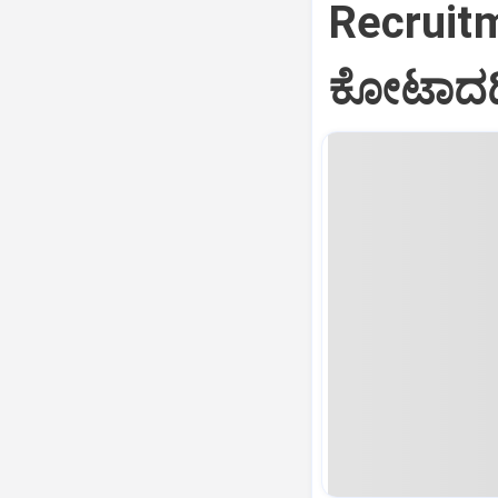
Recruitme
ಕೋಟಾದಡಿ 