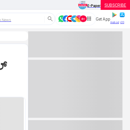
SUBSCRIBE
E-Paper
Get App
h News
Android
iOS
್‌