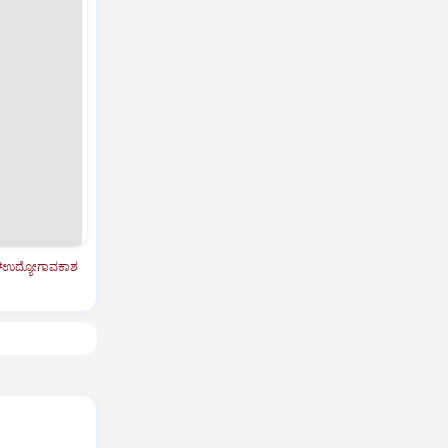
#ಉದ್ಯೋಗಾವಕಾಶ