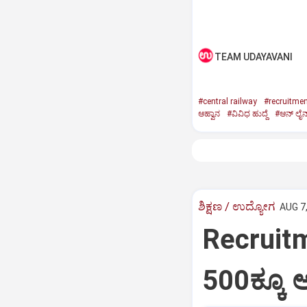
TEAM UDAYAVANI
#central railway
#recruitme
ಆಹ್ವಾನ
#ವಿವಿಧ ಹುದ್ದೆ
#ಆನ್‌ ಲೈನ
ಶಿಕ್ಷಣ / ಉದ್ಯೋಗ
AUG 7,
Recruitme
500ಕ್ಕೂ ಅ