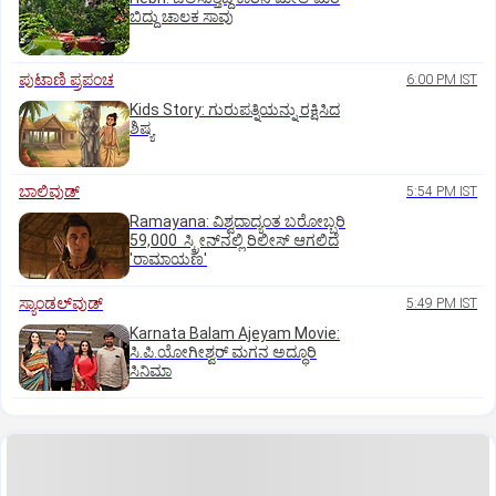
ಬಿದ್ದು ಚಾಲಕ ಸಾವು
ಪುಟಾಣಿ ಪ್ರಪಂಚ
6:00 PM IST
Kids Story: ಗುರುಪತ್ನಿಯನ್ನು ರಕ್ಷಿಸಿದ
ಶಿಷ್ಯ
ಬಾಲಿವುಡ್‌
5:54 PM IST
Ramayana: ವಿಶ್ವದಾದ್ಯಂತ ಬರೋಬ್ಬರಿ
59,000 ಸ್ಕ್ರೀನ್‌ನಲ್ಲಿ ರಿಲೀಸ್‌ ಆಗಲಿದೆ
'ರಾಮಾಯಣ'
ಸ್ಯಾಂಡಲ್‌ವುಡ್‌
5:49 PM IST
Karnata Balam Ajeyam Movie:
ಸಿ.ಪಿ.ಯೋಗೀಶ್ವರ್‌ ಮಗನ ಅದ್ಧೂರಿ
ಸಿನಿಮಾ