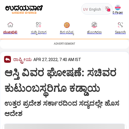
UV
English
E-Paper
ಮುಖಪುಟ
ಸುದ್ದಿ ವಿಭಾಗ
ದಿನ ಭವಿಷ್ಯ
ಹೊಂಗಿರಣ
Search
ADVERTISEMENT
ರಾಷ್ಟ್ರೀಯ
APR 27, 2022, 7:40 AM IST
ಆಸ್ತಿ ವಿವರ ಘೋಷಣೆ: ಸಚಿವರ
ಕುಟುಂಬಸ್ಥರಿಗೂ ಕಡ್ಡಾಯ
ಉತ್ತರ ಪ್ರದೇಶ ಸರ್ಕಾರದಿಂದ ಸದ್ಯದಲ್ಲೇ ಹೊಸ
ಆದೇಶ