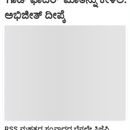
ಅಭಿಜೀತ್ ದೀಪ್ಕೆ
RSS ಮಹತ್ವದ ಸಂವಾದದ ಬೆನ್ನಲ್ಲೇ ಸಿಜೆಪಿ