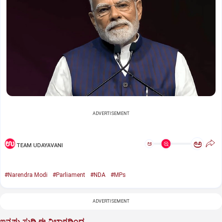
ADVERTISEMENT
ಅ
ಅ
TEAM UDAYAVANI
#Narendra Modi
#Parliament
#NDA
#MPs
ADVERTISEMENT
ಇನ್ನಷ್ಟು ಸುದ್ದಿ ಈ ವಿಭಾಗದಿಂದ