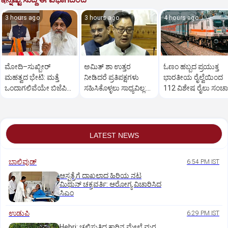
3 hours ago
3 hours ago
4 hours ago
ಮೋದಿ–ಸುಖ್ಬೀರ್
ಅಮಿತ್ ಶಾ ಉತ್ತರ
ಓಣಂ ಹಬ್ಬದ ಪ್ರಯುಕ್ತ
ಮಹತ್ವದ ಭೇಟಿ: ಮತ್ತೆ
ನೀಡಿದರೆ ಪ್ರತಿಪಕ್ಷಗಳು
ಭಾರತೀಯ ರೈಲ್ವೆಯಿಂದ
ಒಂದಾಗಲಿವೆಯೇ ಬಿಜೆಪಿ–
ಸಹಿಸಿಕೊಳ್ಳಲು ಸಾಧ್ಯವಿಲ್ಲ:
112 ವಿಶೇಷ ರೈಲು ಸಂಚ
ಶಿರೋಮಣಿ ಅಕಾಲಿ ದಳ?
ರಿಜಿಜು
LATEST NEWS
ಬಾಲಿವುಡ್‌
6:54 PM IST
ಆಸ್ಪತ್ರೆಗೆ ದಾಖಲಾದ ಹಿರಿಯ ನಟ
ಮಿಥುನ್ ಚಕ್ರವರ್ತಿ: ಆರೋಗ್ಯ ವಿಚಾರಿಸಿದ
ಸಿಎಂ
ಉಡುಪಿ
6:29 PM IST
Hebri: ಚಲಿಸುತ್ತಿದ್ದ ಕಾರಿನ ಮೇಲೆ ಮರ