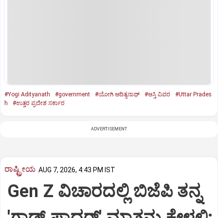
#Yogi Adityanath
#government
#ಯೋಗಿ ಆದಿತ್ಯನಾಥ್‌
#ಆಸ್ತಿ ವಿವರ
#Uttar Prades
h
#ಉತ್ತರ ಪ್ರದೇಶ ಸರ್ಕಾರ
ADVERTISEMENT
ರಾಷ್ಟ್ರೀಯ
AUG 7, 2026, 4:43 PM IST
Gen Z ವಿಚಾರದಲ್ಲಿ ಬಿಜೆಪಿ ತನ್ನ
'ಗಾಡ್ ಫಾದರ್' ಮಾತನ್ನು ಕೇಳಲಿ: