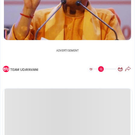
ADVERTISEMENT
ಅ
ಅ
TEAM UDAYAVANI