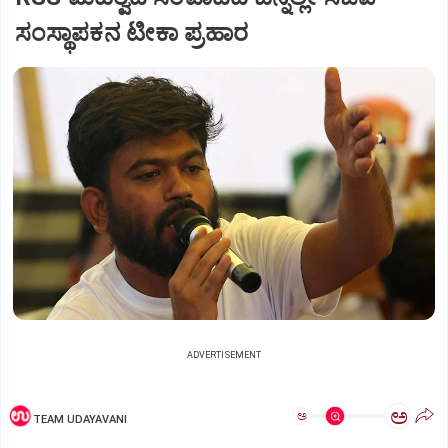
ಸಂಸ್ಥಾಪಕನ ಟೀಕಾ ಪ್ರಹಾರ
ADVERTISEMENT
ಅ
ಅ
TEAM UDAYAVANI