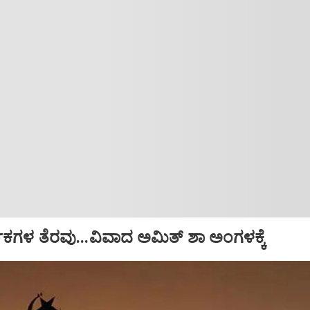
ಧಕಗಳ ತೆರವು...ವಿವಾದ ಅಮಿತ್ ಶಾ ಅಂಗಳಕ್ಕೆ