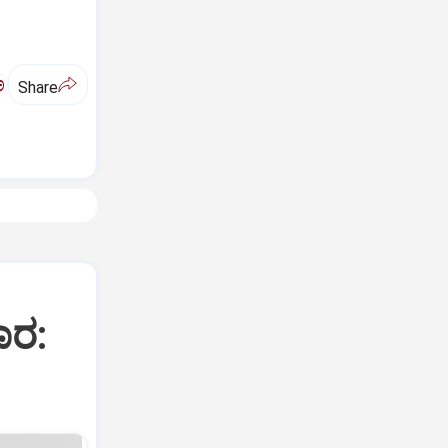
ಅ
Share
ಾರ: