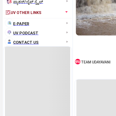
ಫ್ಯಾಶನ್/ಲೈಫ್‌ ಸ್ಟೈಲ್
UV OTHER LINKS
E-PAPER
UV PODCAST
CONTACT US
TEAM UDAYAVANI