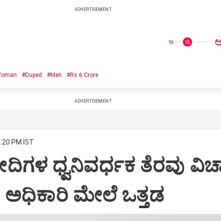
ADVERTISEMENT
ಅ
Woman
#Duped
#Men
#Rs 6 Crore
ADVERTISEMENT
3:20 PM IST
ದಿಗಳ ಧ್ವನಿವರ್ಧಕ ತೆರವು ವಿಚ
ಅಧಿಕಾರಿ ಮೇಲೆ ಒತ್ತಡ