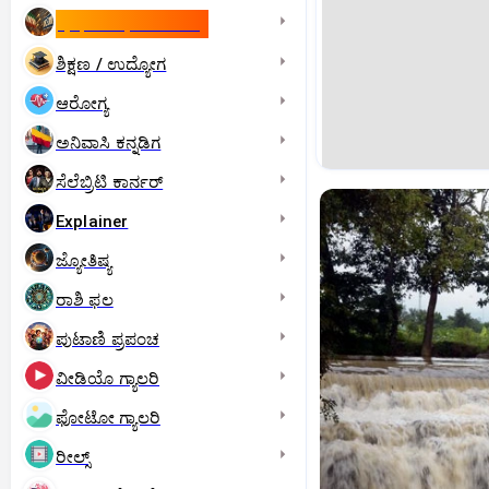
ಇಸ್ರೇಲ್- ಇರಾನ್‌ ಯುದ್ಧ
ಶಿಕ್ಷಣ / ಉದ್ಯೋಗ
ಆರೋಗ್ಯ
ಅನಿವಾಸಿ ಕನ್ನಡಿಗ
ಸೆಲೆಬ್ರಿಟಿ ಕಾರ್ನರ್‌
Explainer
ಜ್ಯೋತಿಷ್ಯ
ರಾಶಿ ಫಲ
ಪುಟಾಣಿ ಪ್ರಪಂಚ
ವೀಡಿಯೊ ಗ್ಯಾಲರಿ
ಫೋಟೋ ಗ್ಯಾಲರಿ
ರೀಲ್ಸ್