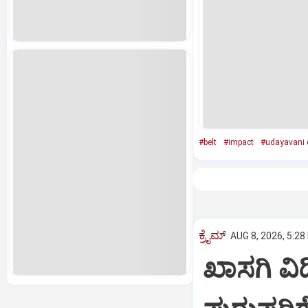
#belt
#impact
#udayavani d
ಕ್ರೈಮ್
AUG 8, 2026, 5:28
ಖಾಸಗಿ ವ