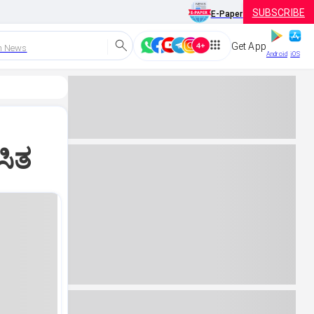
SUBSCRIBE
E-Paper
Get App
h News
Android
iOS
ಸಿತ