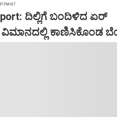
:47 PM IST
port: ದಿಲ್ಲಿಗೆ ಬಂದಿಳಿದ ಏರ್‌
ಿಮಾನದಲ್ಲಿ ಕಾಣಿಸಿಕೊಂಡ ಬೆಂ