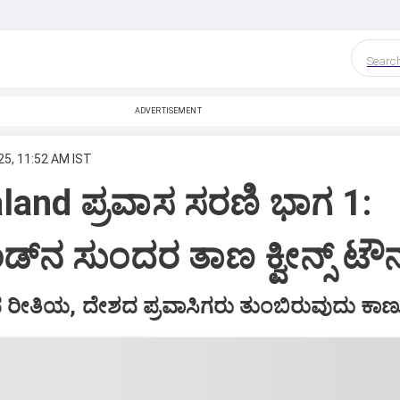
Searc
ADVERTISEMENT
25, 11:52 AM IST
and ಪ್ರವಾಸ ಸರಣಿ ಭಾಗ 1:
ಡ್‌ನ‌ ಸುಂದರ ತಾಣ ಕ್ವೀನ್ಸ್‌ ಟೌನ
ಿಧ ರೀತಿಯ, ದೇಶದ ಪ್ರವಾಸಿಗರು ತುಂಬಿರುವುದು ಕಾಣುತ