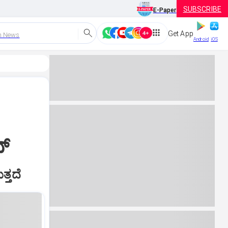
SUBSCRIBE
E-Paper
Get App
h News
Android
iOS
್‌
್ತದೆ