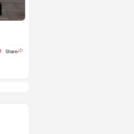
ಅ
Share