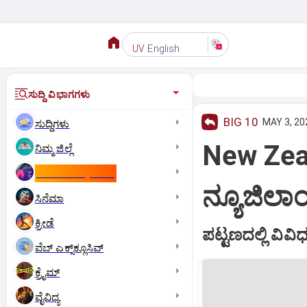
English
UV
ಸುದ್ದಿ ವಿಭಾಗಗಳು
BIG 10
MAY 3, 20
ಸುದ್ದಿಗಳು
New Zeal
ನಿಮ್ಮ ಜಿಲ್ಲೆ
ಕಾಮನ್‌ ವೆಲ್ತ್‌ ಗೇಮ್ಸ್‌
ನ್ಯೂಜಿಲಾಂ
ಸಿನೆಮಾ
ಕ್ರೀಡೆ
ಪಟ್ಟಣದಲ್ಲಿ ವಿವ
ವೆಬ್ ಎಕ್ಸ್‌ಕ್ಲೂಸಿವ್
ಕ್ರೈಮ್
ವೈವಿಧ್ಯ