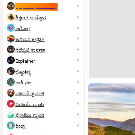
ಇಸ್ರೇಲ್- ಇರಾನ್‌ ಯುದ್ಧ
ಶಿಕ್ಷಣ / ಉದ್ಯೋಗ
ಆರೋಗ್ಯ
ಅನಿವಾಸಿ ಕನ್ನಡಿಗ
ಸೆಲೆಬ್ರಿಟಿ ಕಾರ್ನರ್‌
Explainer
ಜ್ಯೋತಿಷ್ಯ
ರಾಶಿ ಫಲ
ಪುಟಾಣಿ ಪ್ರಪಂಚ
ವೀಡಿಯೊ ಗ್ಯಾಲರಿ
ಫೋಟೋ ಗ್ಯಾಲರಿ
ರೀಲ್ಸ್