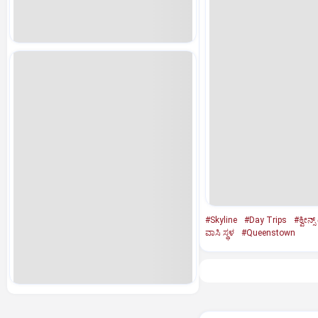
#Skyline
#Day Trips
#ಕ್ವೀನ್ಸ್
ವಾಸಿ ಸ್ಥಳ
#Queenstown