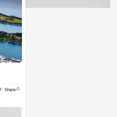
ಅ
Share