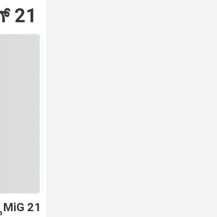
್‌ 21
ಿ MiG 21