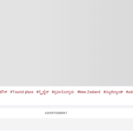
‌ ಟೌನ್‌
#Tourist place
#ಸ್ಕೈಲೈನ್‌
#ಪ್ರವಾಸೋದ್ಯಮ
#New Zealand
#ನ್ಯೂಜಿಲ್ಯಾಂಡ್
#ud
ADVERTISEMENT