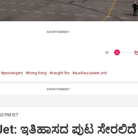
ADVERTISEMENT
ಅ
#passengers
#Hong Kong
#caught fire
#auxiliary power unit
ADVERTISEMENT
:50 PM IST
Jet: ಇತಿಹಾಸದ ಪುಟ ಸೇರಲಿದೆ