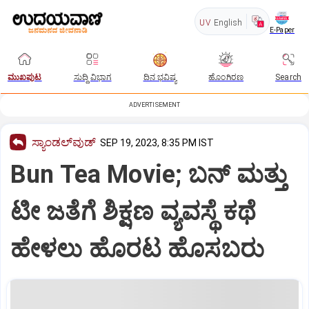
UV
English
E-Paper
ಮುಖಪುಟ
ಸುದ್ದಿ ವಿಭಾಗ
ದಿನ ಭವಿಷ್ಯ
ಹೊಂಗಿರಣ
Search
ADVERTISEMENT
ಸ್ಯಾಂಡಲ್‌ವುಡ್‌
SEP 19, 2023, 8:35 PM IST
Bun Tea Movie; ಬನ್ ಮತ್ತು
ಟೀ ಜತೆಗೆ ಶಿಕ್ಷಣ ವ್ಯವಸ್ಥೆ ಕಥೆ
ಹೇಳಲು ಹೊರಟ ಹೊಸಬರು