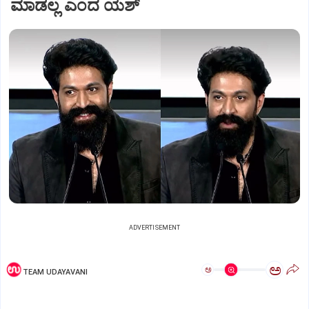
ಮಾಡಲ್ಲ ಎಂದ ಯಶ್
ADVERTISEMENT
ಅ
ಅ
TEAM UDAYAVANI