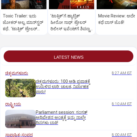
Toxic Trailer: ಇದು
ʼಟಾಕ್ಸಿಕ್‌ʼಗೆ ಹ್ಯಾಟ್ರಿಕ್‌
Movie Review: ಅದೇ
ಜೋಕರ್‌ ಅಲ್ಲ, ಮಾನ್‌ಸ್ಟರ್‌
ಹೀರೋ ಸಾಥ್:‌ ಟ್ರೇಲರ್‌
ಕಥೆ ಬಾಸ್‌ ಜೊತೆ!
ಕಥೆ.. ʼಟಾಕ್ಸಿಕ್‌ʼ ಟ್ರೇಲರ್‌
ರಿಲೀಸ್‌ ಇವೆಂಟ್‌ಗೆ ಶಿವಣ್ಣ
ರಿಲೀಸ್..
ಗೆಸ್ಟ್
LATEST NEWS
ಚಿಕ್ಕಮಗಳೂರು
8:27 AM IST
ಚಿಕ್ಕಮಗಳೂರು: 100 ಅಡಿ ಪ್ರಪಾತಕ್ಕೆ
ಉರುಳಿದ ಲಾರಿ: ಚಾಲಕ, ನಿರ್ವಾಹಕ
ಪಾರು!
ರಾಷ್ಟ್ರೀಯ
8:10 AM IST
Parliament session: ಸಂಸತ್‌
ಅಧಿವೇಶನ ಅಂತ್ಯಕ್ಕೆ ಇನ್ನು ನಾಲ್ಕೇ
ದಿನಗಳು ಬಾಕಿ!
ಸಾಪ್ತಾಹಿಕ-ಸಂಪದ
8:00 AM IST