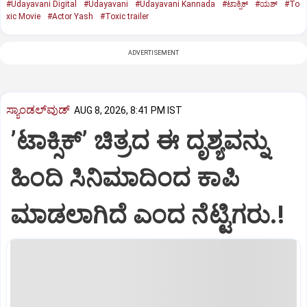
#Udayavani Digital
#Udayavani
#Udayavani Kannada
#ಟಾಕ್ಸಿಕ್‌
#ಯಶ್‌
#To
xic Movie
#Actor Yash
#Toxic trailer
ADVERTISEMENT
ಸ್ಯಾಂಡಲ್‌ವುಡ್‌
AUG 8, 2026, 8:41 PM IST
ʼಟಾಕ್ಸಿಕ್‌ʼ ಚಿತ್ರದ ಈ ದೃಶ್ಯವನ್ನು
ಹಿಂದಿ ಸಿನಿಮಾದಿಂದ ಕಾಪಿ
ಮಾಡಲಾಗಿದೆ ಎಂದ ನೆಟ್ಟಿಗರು.!