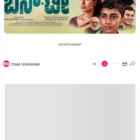
ADVERTISEMENT
ಅ
ಅ
TEAM UDAYAVANI