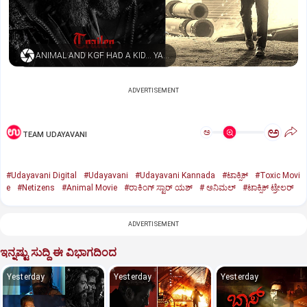
ANIMAL AND KGF HAD A KID… YASH NAMED HIM TOXIC
ADVERTISEMENT
ಅ
ಅ
TEAM UDAYAVANI
#Udayavani Digital
#Udayavani
#Udayavani Kannada
#ಟಾಕ್ಸಿಕ್‌
#Toxic Movi
e
#Netizens
#Animal Movie
#ರಾಕಿಂಗ್‌ ಸ್ಟಾರ್‌ ಯಶ್
#‌ ಅನಿಮಲ್‌
#ಟಾಕ್ಸಿಕ್‌ ಟ್ರೇಲರ್‌
ADVERTISEMENT
ಇನ್ನಷ್ಟು ಸುದ್ದಿ ಈ ವಿಭಾಗದಿಂದ
Yesterday
Yesterday
Yesterday