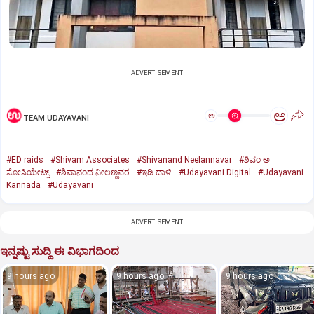
ADVERTISEMENT
ಅ
ಅ
TEAM UDAYAVANI
#ED raids
#Shivam Associates
#Shivanand Neelannavar
#ಶಿವಂ ಅ
ಸೋಸಿಯೇಟ್ಸ್
#ಶಿವಾನಂದ ನೀಲಣ್ಣವರ
#ಇಡಿ ದಾಳಿ
#Udayavani Digital
#Udayavani
Kannada
#Udayavani
ADVERTISEMENT
ಇನ್ನಷ್ಟು ಸುದ್ದಿ ಈ ವಿಭಾಗದಿಂದ
9 hours ago
9 hours ago
9 hours ago