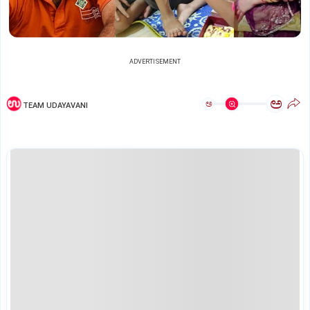
ADVERTISEMENT
ಅ
ಅ
TEAM UDAYAVANI