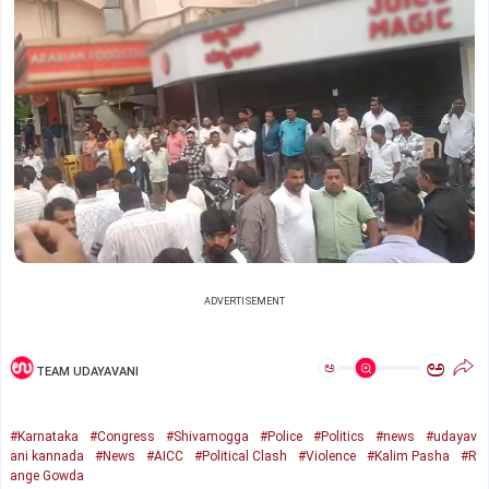
ADVERTISEMENT
ಅ
ಅ
TEAM UDAYAVANI
#Karnataka
#Congress
#Shivamogga
#Police
#Politics
#news
#udayav
ani kannada
#News
#AICC
#Political Clash
#Violence
#Kalim Pasha
#R
ange Gowda