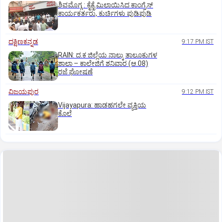
ಶಿವಮೊಗ್ಗ : ಕೈಕೈ ಮಿಲಾಯಿಸಿದ ಕಾಂಗ್ರೆಸ್
ಕಾರ್ಯಕರ್ತರು, ಕುರ್ಚಿಗಳು ಪುಡಿಪುಡಿ
ದಕ್ಷಿಣಕನ್ನಡ
9:17 PM IST
RAIN: ದ.ಕ ಜಿಲ್ಲೆಯ ನಾಲ್ಕು ತಾಲೂಕುಗಳ
ಶಾಲಾ – ಕಾಲೇಜಿಗೆ ಶನಿವಾರ (ಆ.08)
ರಜೆ ಘೋಷಣೆ
ವಿಜಯಪುರ
9:12 PM IST
Vijayapura: ಹಾಡಹಗಲೇ ವ್ಯಕ್ತಿಯ
ಕೊಲೆ