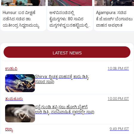
Hunsur: ಬರ ವೀಕ್ಷಣೆ
ಅಳಿವಿನಂಚಿನಲ್ಲಿ
Ajjampura: ಸಚಿವ
ನಡೆಸಿದ ಸಚಿವ ಡಾ.
ಕೈಮಗ್ಗಗಳು: 80 ಸಾವಿರ
ಕೆ.ಜೆ.ಜಾರ್ಜ್ ಬೆಂಗಾವಲು
ಯತೀಂದ್ರ ಸಿದ್ದರಾಮಯ್ಯ
ಮಗ್ಗಗಳಿದ್ದ ಬನಹಟ್ಟಿಯಲ್ಲಿ
ವಾಹನ ಅಪಘಾತ
ಉಳಿದಿರುವುದು ಕೇವಲ 18!
LATEST NEWS
ಉಡುಪಿ
10:08 PM IST
Shirva: ದ್ವಿಚಕ್ರ ವಾಹನಕ್ಕೆ ಕಾರು ಢಿಕ್ಕಿ;
ಸವಾರ ಸಾವು
ತುಮಕೂರು
10:00 PM IST
ರಸ್ತೆ ಗುಂಡಿ ತಪ್ಪಿಸಲು ಹೋಗಿ ಬೈಕ್‌ಗೆ
ಲಾರಿ ಡಿಕ್ಕಿ, ನವವಿವಾಹಿತೆ ಸ್ಥಳದಲ್ಲೇ ಸಾವು
ರಾಜ್ಯ
9:49 PM IST