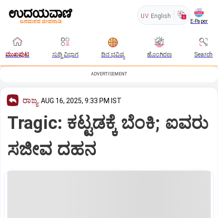
UV
English
E-Paper
ಮುಖಪುಟ
ಸುದ್ದಿ ವಿಭಾಗ
ದಿನ ಭವಿಷ್ಯ
ಹೊಂಗಿರಣ
Search
ADVERTISEMENT
ರಾಜ್ಯ
AUG 16, 2025, 9:33 PM IST
Tragic: ಕಟ್ಟಡಕ್ಕೆ ಬೆಂಕಿ; ಐವರು
ಸಜೀವ ದಹನ