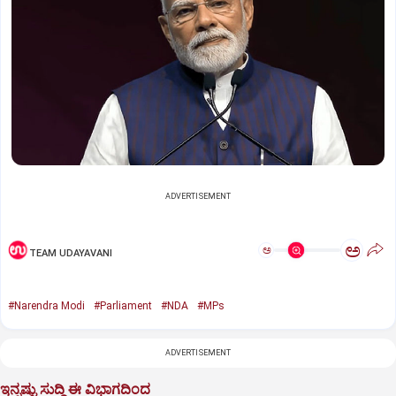
ADVERTISEMENT
ಅ
ಅ
TEAM UDAYAVANI
#Narendra Modi
#Parliament
#NDA
#MPs
ADVERTISEMENT
ಇನ್ನಷ್ಟು ಸುದ್ದಿ ಈ ವಿಭಾಗದಿಂದ