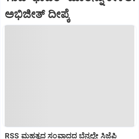
ಅಭಿಜೀತ್ ದೀಪ್ಕೆ
RSS ಮಹತ್ವದ ಸಂವಾದದ ಬೆನ್ನಲ್ಲೇ ಸಿಜೆಪಿ