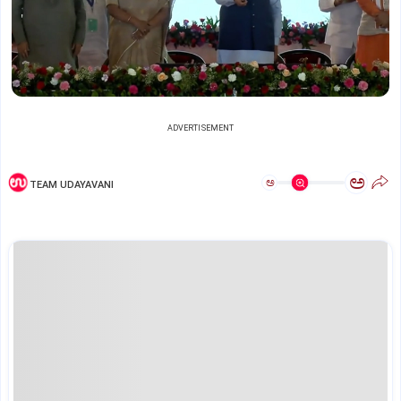
ADVERTISEMENT
ಅ
ಅ
TEAM UDAYAVANI