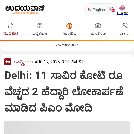
UV
English
E-Paper
ಮುಖಪುಟ
ಸುದ್ದಿ ವಿಭಾಗ
ದಿನ ಭವಿಷ್ಯ
ಹೊಂಗಿರಣ
Search
ADVERTISEMENT
ರಾಷ್ಟ್ರೀಯ
AUG 17, 2025, 3:10 PM IST
Delhi: 11 ಸಾವಿರ ಕೋಟಿ ರೂ
ವೆಚ್ಚದ 2 ಹೆದ್ದಾರಿ ಲೋಕಾರ್ಪಣೆ
ಮಾಡಿದ ಪಿಎಂ ಮೋದಿ