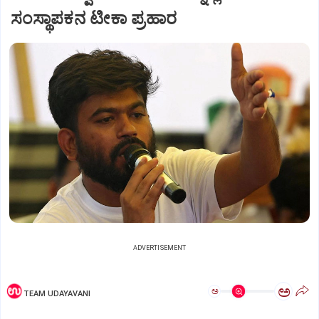
ಸಂಸ್ಥಾಪಕನ ಟೀಕಾ ಪ್ರಹಾರ
ADVERTISEMENT
ಅ
ಅ
TEAM UDAYAVANI