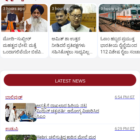
3 hours ago
3 hours ago
3 hours ago
ಮೋದಿ–ಸುಖ್ಬೀರ್
ಅಮಿತ್ ಶಾ ಉತ್ತರ
ಓಣಂ ಹಬ್ಬದ ಪ್ರಯುಕ್ತ
ಮಹತ್ವದ ಭೇಟಿ: ಮತ್ತೆ
ನೀಡಿದರೆ ಪ್ರತಿಪಕ್ಷಗಳು
ಭಾರತೀಯ ರೈಲ್ವೆಯಿಂದ
ಒಂದಾಗಲಿವೆಯೇ ಬಿಜೆಪಿ–
ಸಹಿಸಿಕೊಳ್ಳಲು ಸಾಧ್ಯವಿಲ್ಲ:
112 ವಿಶೇಷ ರೈಲು ಸಂಚ
ಶಿರೋಮಣಿ ಅಕಾಲಿ ದಳ?
ರಿಜಿಜು
LATEST NEWS
ಬಾಲಿವುಡ್‌
6:54 PM IST
ಆಸ್ಪತ್ರೆಗೆ ದಾಖಲಾದ ಹಿರಿಯ ನಟ
ಮಿಥುನ್ ಚಕ್ರವರ್ತಿ: ಆರೋಗ್ಯ ವಿಚಾರಿಸಿದ
ಸಿಎಂ
ಉಡುಪಿ
6:29 PM IST
Hebri: ಚಲಿಸುತ್ತಿದ್ದ ಕಾರಿನ ಮೇಲೆ ಮರ