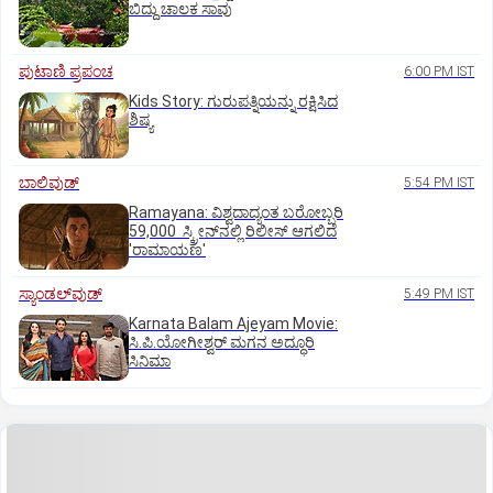
ಬಿದ್ದು ಚಾಲಕ ಸಾವು
ಪುಟಾಣಿ ಪ್ರಪಂಚ
6:00 PM IST
Kids Story: ಗುರುಪತ್ನಿಯನ್ನು ರಕ್ಷಿಸಿದ
ಶಿಷ್ಯ
ಬಾಲಿವುಡ್‌
5:54 PM IST
Ramayana: ವಿಶ್ವದಾದ್ಯಂತ ಬರೋಬ್ಬರಿ
59,000 ಸ್ಕ್ರೀನ್‌ನಲ್ಲಿ ರಿಲೀಸ್‌ ಆಗಲಿದೆ
'ರಾಮಾಯಣ'
ಸ್ಯಾಂಡಲ್‌ವುಡ್‌
5:49 PM IST
Karnata Balam Ajeyam Movie:
ಸಿ.ಪಿ.ಯೋಗೀಶ್ವರ್‌ ಮಗನ ಅದ್ಧೂರಿ
ಸಿನಿಮಾ