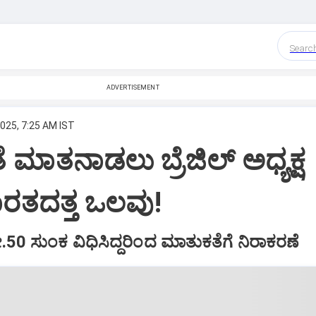
Searc
ADVERTISEMENT
2025, 7:25 AM IST
ತೆ ಮಾತನಾಡಲು ಬ್ರೆಜಿಲ್‌ ಅಧ್ಯಕ್ಷ
ರತದತ್ತ ಒಲವು!
ಶೇ.50 ಸುಂಕ ವಿಧಿಸಿದ್ದರಿಂದ ಮಾತುಕತೆಗೆ ನಿರಾಕರಣೆ