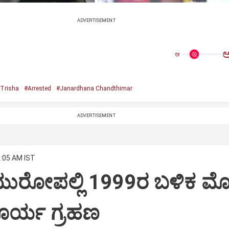
ADVERTISEMENT
ಅ
 Trisha
#Arrested
#Janardhana Chandthimar
ADVERTISEMENT
9:05 AM IST
ೆ ಯುರೋಪಲ್ಲಿ 1999ರ ಬಳಿಕ 
ೂರ್ಯ ಗ್ರಹಣ