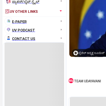
ಫ್ಯಾಶನ್/ಲೈಫ್‌ ಸ್ಟೈಲ್
UV OTHER LINKS
E-PAPER
UV PODCAST
CONTACT US
ಬ್ರೆಜಿಲ್‌ ಅಧ್ಯಕ್ಷ ಲೂಯಿಜ್‌
TEAM UDAYAVANI