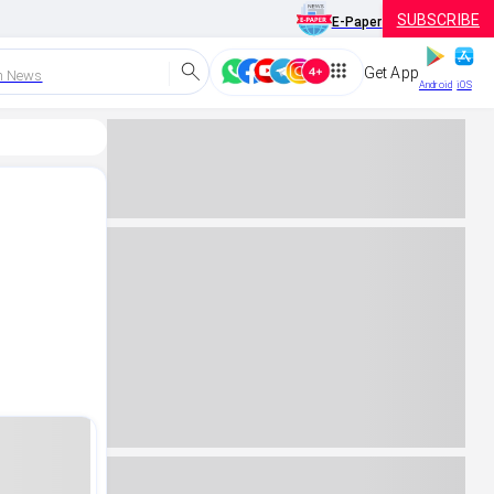
SUBSCRIBE
E-Paper
Get App
h News
Android
iOS