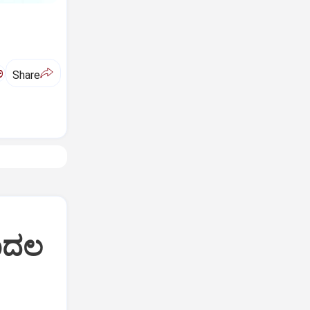
ಅ
Share
ಮೊದಲ