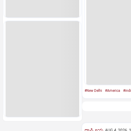
#New Delhi
#America
#ind
ರಾಷ್ಟ್ರೀಯ
AUG 4, 2026, 