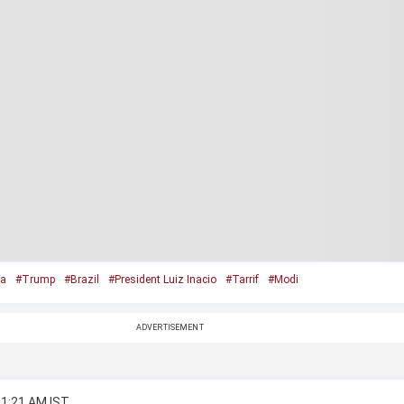
ia
#Trump
#Brazil
#President Luiz Inacio
#Tarrif
#Modi
ADVERTISEMENT
11:21 AM IST