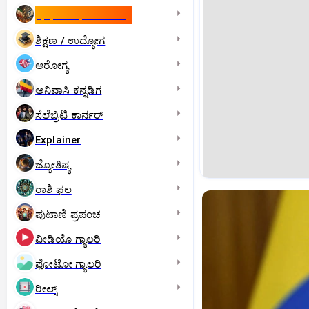
ಇಸ್ರೇಲ್- ಇರಾನ್‌ ಯುದ್ಧ
ಶಿಕ್ಷಣ / ಉದ್ಯೋಗ
ಆರೋಗ್ಯ
ಅನಿವಾಸಿ ಕನ್ನಡಿಗ
ಸೆಲೆಬ್ರಿಟಿ ಕಾರ್ನರ್‌
Explainer
ಜ್ಯೋತಿಷ್ಯ
ರಾಶಿ ಫಲ
ಪುಟಾಣಿ ಪ್ರಪಂಚ
ವೀಡಿಯೊ ಗ್ಯಾಲರಿ
ಫೋಟೋ ಗ್ಯಾಲರಿ
ರೀಲ್ಸ್