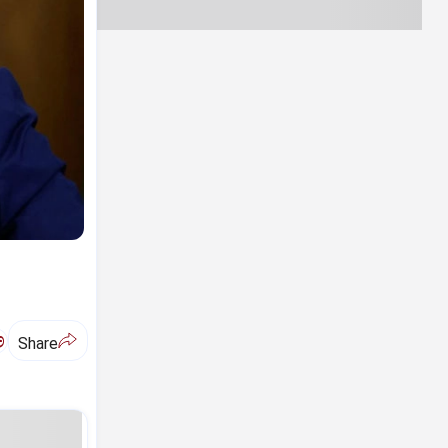
ಅ
Share