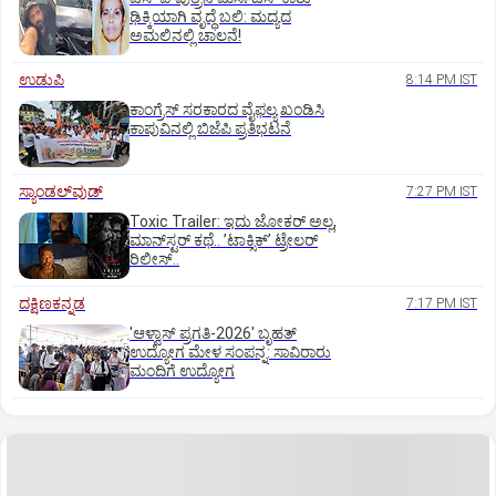
ಢಿಕ್ಕಿಯಾಗಿ ವೃದ್ಧೆ ಬಲಿ: ಮದ್ಯದ
ಅಮಲಿನಲ್ಲಿ ಚಾಲನೆ!
ಉಡುಪಿ
8:14 PM IST
ಕಾಂಗ್ರೆಸ್ ಸರಕಾರದ ವೈಫಲ್ಯ ಖಂಡಿಸಿ
ಕಾಪುವಿನಲ್ಲಿ ಬಿಜೆಪಿ ಪ್ರತಿಭಟನೆ
ಸ್ಯಾಂಡಲ್‌ವುಡ್‌
7:27 PM IST
Toxic Trailer: ಇದು ಜೋಕರ್‌ ಅಲ್ಲ,
ಮಾನ್‌ಸ್ಟರ್‌ ಕಥೆ.. ʼಟಾಕ್ಸಿಕ್‌ʼ ಟ್ರೇಲರ್‌
ರಿಲೀಸ್..
ದಕ್ಷಿಣಕನ್ನಡ
7:17 PM IST
'ಆಳ್ವಾಸ್‌ ಪ್ರಗತಿ-2026' ಬೃಹತ್
ಉದ್ಯೋಗ ಮೇಳ ಸಂಪನ್ನ: ಸಾವಿರಾರು
ಮಂದಿಗೆ ಉದ್ಯೋಗ