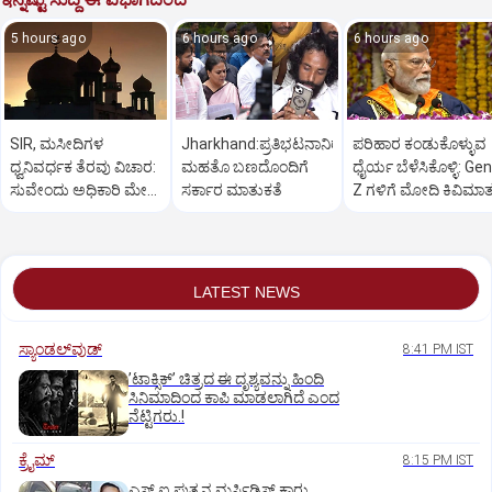
5 hours ago
6 hours ago
6 hours ago
SIR, ಮಸೀದಿಗಳ
Jharkhand:ಪ್ರತಿಭಟನಾನಿರತ
ಪರಿಹಾರ ಕಂಡುಕೊಳ್ಳುವ
ಧ್ವನಿವರ್ಧಕ ತೆರವು ವಿಚಾರ:
ಮಹತೊ ಬಣದೊಂದಿಗೆ
ಧೈರ್ಯ ಬೆಳೆಸಿಕೊಳ್ಳಿ: Gen
ಸುವೇಂದು ಅಧಿಕಾರಿ ಮೇಲೆ
ಸರ್ಕಾರ ಮಾತುಕತೆ
Z ಗಳಿಗೆ ಮೋದಿ ಕಿವಿಮಾ
ಒತ್ತಡ
LATEST NEWS
ಸ್ಯಾಂಡಲ್‌ವುಡ್‌
8:41 PM IST
ʼಟಾಕ್ಸಿಕ್‌ʼ ಚಿತ್ರದ ಈ ದೃಶ್ಯವನ್ನು ಹಿಂದಿ
ಸಿನಿಮಾದಿಂದ ಕಾಪಿ ಮಾಡಲಾಗಿದೆ ಎಂದ
ನೆಟ್ಟಿಗರು.!
ಕ್ರೈಮ್
8:15 PM IST
ಎಸ್ ಐ ಪುತ್ರನ ಮರ್ಸಿಡಿಸ್‌ ಕಾರು