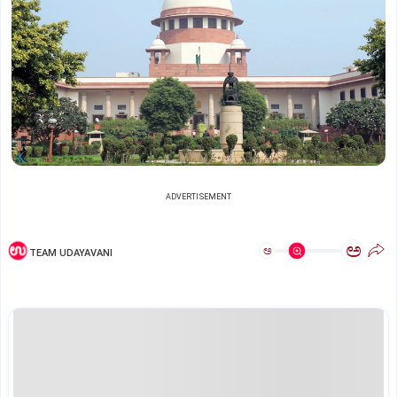
ADVERTISEMENT
ಅ
ಅ
TEAM UDAYAVANI