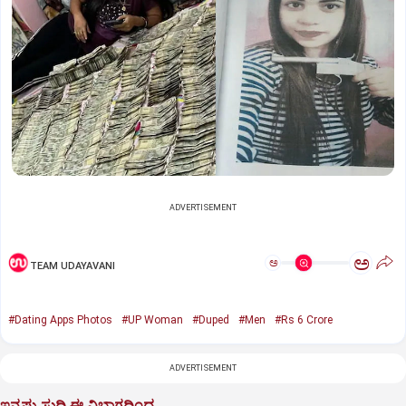
ADVERTISEMENT
ಅ
ಅ
TEAM UDAYAVANI
#Dating Apps Photos
#UP Woman
#Duped
#Men
#Rs 6 Crore
ADVERTISEMENT
ಇನ್ನಷ್ಟು ಸುದ್ದಿ ಈ ವಿಭಾಗದಿಂದ