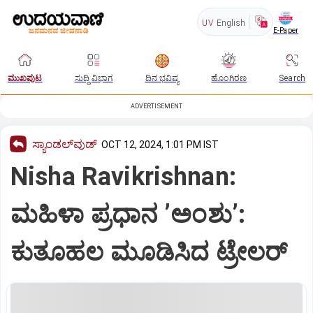
UV
English
E-Paper
ಮುಖಪುಟ
ಸುದ್ದಿ ವಿಭಾಗ
ದಿನ ಭವಿಷ್ಯ
ಹೊಂಗಿರಣ
Search
ADVERTISEMENT
ಸ್ಯಾಂಡಲ್‌ವುಡ್‌
OCT 12, 2024, 1:01 PM IST
Nisha Ravikrishnan:
ಮಹಿಳಾ ಪ್ರಧಾನ ʼಅಂಶುʼ:
ಕುತೂಹಲ ಮೂಡಿಸಿದ ಟ್ರೇಲರ್‌