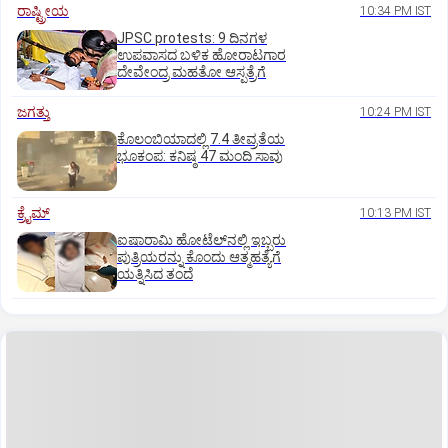
ರಾಷ್ಟ್ರೀಯ
10:34 PM IST
JPSC protests: 9 ದಿನಗಳ
ಉಪವಾಸದ ಬಳಿಕ ಹೋರಾಟಗಾರ
ದೇವೇಂದ್ರ ಮಹತೋ ಆಸ್ಪತ್ರೆಗೆ
ಜಗತ್ತು
10:24 PM IST
ಕೊಲಂಬಿಯಾದಲ್ಲಿ 7.4 ತೀವ್ರತೆಯ
ಭೂಕಂಪ: ಕನಿಷ್ಠ 47 ಮಂದಿ ಸಾವು
ಕ್ರೈಮ್
10:13 PM IST
ಐಷಾರಾಮಿ ಹೋಟೆಲ್‌ನಲ್ಲಿ ಇಬ್ಬರು
ಪುತ್ರಿಯರನ್ನು ಕೊಂದು ಆತ್ಮಹತ್ಯೆಗೆ
ಯತ್ನಿಸಿದ ತಂದೆ