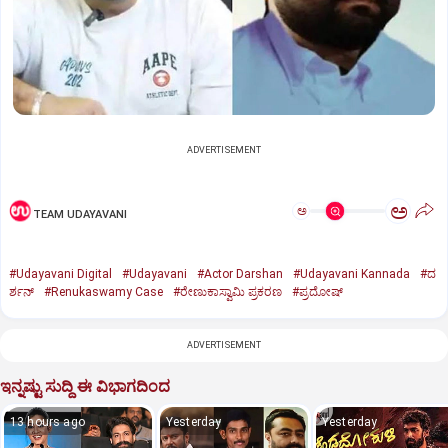
ADVERTISEMENT
ಅ
ಅ
TEAM UDAYAVANI
#Udayavani Digital
#Udayavani
#Actor Darshan
#Udayavani Kannada
#ದ
ರ್ಶನ್‌
#Renukaswamy Case
#ರೇಣುಕಾಸ್ವಾಮಿ ಪ್ರಕರಣ
#ಪ್ರದೋಷ್‌
ADVERTISEMENT
ಇನ್ನಷ್ಟು ಸುದ್ದಿ ಈ ವಿಭಾಗದಿಂದ
13 hours ago
Yesterday
Yesterday