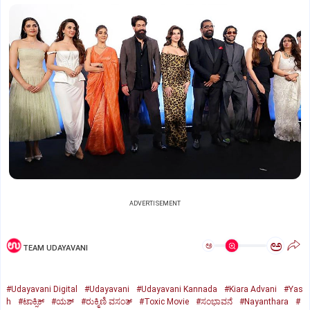
ADVERTISEMENT
ಅ
ಅ
TEAM UDAYAVANI
#Udayavani Digital
#Udayavani
#Udayavani Kannada
#Kiara Advani
#Yas
h
#ಟಾಕ್ಸಿಕ್‌
#ಯಶ್‌
#ರುಕ್ಮಿಣಿ ವಸಂತ್‌
#Toxic Movie
#ಸಂಭಾವನೆ
#Nayanthara
#