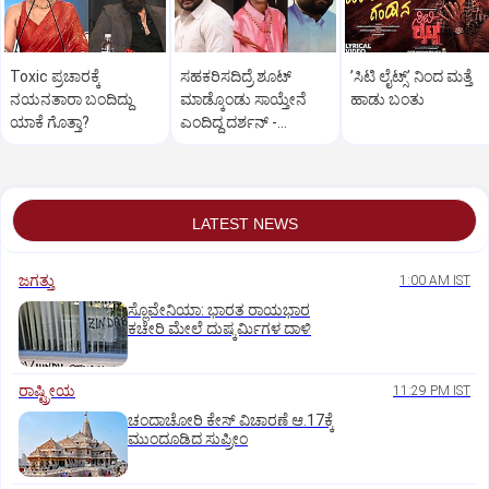
Toxic ಪ್ರಚಾರಕ್ಕೆ
ಸಹಕರಿಸದಿದ್ರೆ ಶೂಟ್‌
ʼಸಿಟಿ ಲೈಟ್ಸ್‌ʼ ನಿಂದ ಮತ್ತೆ
ನಯನತಾರಾ ಬಂದಿದ್ದು
ಮಾಡ್ಕೊಂಡು ಸಾಯ್ತೇನೆ
ಹಾಡು ಬಂತು
ಯಾಕೆ ಗೊತ್ತಾ?
ಎಂದಿದ್ದ ದರ್ಶನ್‌ -
ಪ್ರದೋಷ್‌ ಹೇಳಿದ್ದೇನು?
LATEST NEWS
ಜಗತ್ತು
1:00 AM IST
ಸ್ಲೊವೇನಿಯಾ: ಭಾರತ ರಾಯಭಾರ
ಕಚೇರಿ ಮೇಲೆ ದುಷ್ಕರ್ಮಿಗಳ ದಾಳಿ
ರಾಷ್ಟ್ರೀಯ
11:29 PM IST
ಚಂದಾಚೋರಿ ಕೇಸ್‌ ವಿಚಾರಣೆ ಆ.17ಕ್ಕೆ
ಮುಂದೂಡಿದ ಸುಪ್ರೀಂ