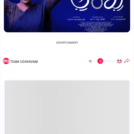
ADVERTISEMENT
ಅ
ಅ
TEAM UDAYAVANI