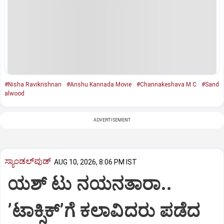
#Nisha Ravikrishnan
#Anshu Kannada Movie
#Channakeshava M C
#Sand
alwood
ADVERTISEMENT
ಸ್ಯಾಂಡಲ್‌ವುಡ್‌
AUG 10, 2026, 8:06 PM IST
ಯಶ್‌ ಟು ನಯನತಾರಾ..
ʼಟಾಕ್ಸಿಕ್‌ʼಗೆ ಕಲಾವಿದರು ಪಡೆದ