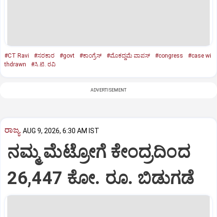
#CT Ravi
#ಸರಕಾರ
#govt
#ಕಾಂಗ್ರೆಸ್‌
#ಮೊಕದ್ದಮೆ ವಾಪಸ್‌
#congress
#case wi
thdrawn
#ಸಿ.ಟಿ. ರವಿ
ADVERTISEMENT
ರಾಜ್ಯ
AUG 9, 2026, 6:30 AM IST
ನಮ್ಮ ಮೆಟ್ರೋಗೆ ಕೇಂದ್ರದಿಂದ
26,447 ಕೋ. ರೂ. ಬಿಡುಗಡೆ