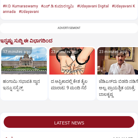
#H.D. Kumaraswamy
#ಎಚ್‌.ಡಿ.ಕುಮಾರಸ್ವಾಮಿ
#Udayavani Digital
#Udayavani K
annada
#Udayavani
ADVERTISEMENT
ಇನ್ನಷ್ಟು ಸುದ್ದಿ ಈ ವಿಭಾಗದಿಂದ
17 minutes ago
22 minutes ago
23 minutes ago
ಹಂಗಾಮಿ ಸಭಾಪತಿ ಸ್ಥಾನ
ದ.ಆಫ್ರಿಕಾದಲ್ಲಿ ಕೇಶ ತೈಲ
ಜೆಡಿಎಸ್‌ದು ಬಿಡದಿ ನಡಿಗ
ಇನ್ನೂ ಸಸ್ಪೆನ್ಸ್‌
ಮಾರಾಟ: 9 ಮಂದಿ ಸೆರೆ
ಅಲ್ಲ, ಪ್ರಾಯಶ್ಚಿತ ಯಾತ್ರೆ:
ಬಾಲಕೃಷ್ಣ
LATEST NEWS