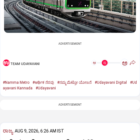
ADVERTISEMENT
ಅ
ಅ
TEAM UDAYAVANI
#Namma Metro
#ಆರ್ಥಿಕ ನೆರವು
#ನಮ್ಮ ಮೆಟ್ರೋ ಯೋಜನೆ
#Udayavani Digital
#Ud
ayavani Kannada
#Udayavani
ADVERTISEMENT
ರಾಜ್ಯ
AUG 9, 2026, 6:26 AM IST