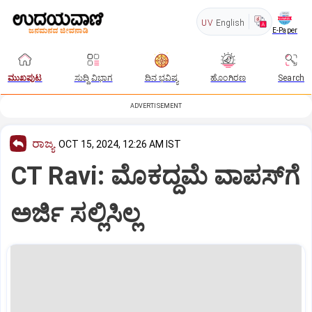
UV
English
E-Paper
ಮುಖಪುಟ
ಸುದ್ದಿ ವಿಭಾಗ
ದಿನ ಭವಿಷ್ಯ
ಹೊಂಗಿರಣ
Search
ADVERTISEMENT
ರಾಜ್ಯ
OCT 15, 2024, 12:26 AM IST
CT Ravi: ಮೊಕದ್ದಮೆ ವಾಪಸ್‌ಗೆ
ಅರ್ಜಿ ಸಲ್ಲಿಸಿಲ್ಲ