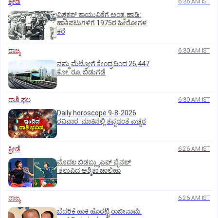
ಕ್ರೀಡೆ
6:36 AM IST
ವಿಶ್ವಕಪ್‌ ಕಾಯುವಿಕೆಗೆ ಅಂತ್ಯ ಹಾಡಿ:
ಹಾಕಿಪಟುಗಳಿಗೆ 1975ರ ಹೀರೋಗಳ
ಕರೆ
ರಾಜ್ಯ
6:30 AM IST
ನಮ್ಮ ಮೆಟ್ರೋಗೆ ಕೇಂದ್ರದಿಂದ 26,447
ಕೋ. ರೂ. ಬಿಡುಗಡೆ
ರಾಶಿ ಫಲ
6:30 AM IST
Daily horoscope 9-8-2026
ರವಿವಾರ‌: ಮಾತಿನಲ್ಲಿ ತಪ್ಪದಂತೆ ಎಚ್ಚರ
ಕ್ರೀಡೆ
6:26 AM IST
ಮೊದಲ ಬಿಡಬ್ಲ್ಯುಎಫ್‌ ಫೈನಲ್‌
ತಲುಪಿದ ಅಶ್ಮಿತಾ ಚಾಲಿಹಾ
ರಾಜ್ಯ
6:26 AM IST
ಬೆದರಿಕೆ ಹಾಕಿ ಹೊರಟ್ಟಿ ರಾಜೀನಾಮೆ: