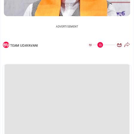
ADVERTISEMENT
ಅ
ಅ
TEAM UDAYAVANI