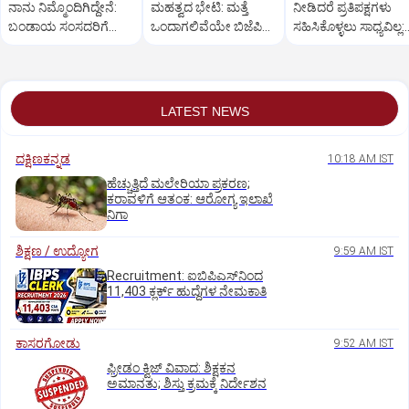
ನಾನು ನಿಮ್ಮೊಂದಿಗಿದ್ದೇನೆ:
ಮಹತ್ವದ ಭೇಟಿ: ಮತ್ತೆ
ನೀಡಿದರೆ ಪ್ರತಿಪಕ್ಷಗಳು
ಬಂಡಾಯ ಸಂಸದರಿಗೆ
ಒಂದಾಗಲಿವೆಯೇ ಬಿಜೆಪಿ–
ಸಹಿಸಿಕೊಳ್ಳಲು ಸಾಧ್ಯವಿಲ್ಲ:
ಪ್ರಧಾನಿ ಮೋದಿ ಅಭಯ
ಶಿರೋಮಣಿ ಅಕಾಲಿ ದಳ?
ರಿಜಿಜು
LATEST NEWS
ದಕ್ಷಿಣಕನ್ನಡ
10:18 AM IST
ಹೆಚ್ಚುತ್ತಿದೆ ಮಲೇರಿಯಾ ಪ್ರಕರಣ;
ಕರಾವಳಿಗೆ ಆತಂಕ: ಆರೋಗ್ಯ ಇಲಾಖೆ
ನಿಗಾ
ಶಿಕ್ಷಣ / ಉದ್ಯೋಗ
9:59 AM IST
Recruitment: ಐಬಿಪಿಎಸ್‌ನಿಂದ
11,403 ಕ್ಲರ್ಕ್‌ ಹುದ್ದೆಗಳ ನೇಮಕಾತಿ
ಕಾಸರಗೋಡು
9:52 AM IST
ಫ್ರೀಡಂ ಕ್ವಿಜ್‌ ವಿವಾದ: ಶಿಕ್ಷಕನ
ಅಮಾನತು; ಶಿಸ್ತು ಕ್ರಮಕ್ಕೆ ನಿರ್ದೇಶನ