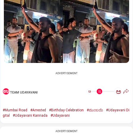
ADVERTISEMENT
ಅ
ಅ
TEAM UDAYAVANI
#Mumbai Road
#Arrested
#Birthday Celebration
#ಮುಂಬಯಿ
#Udayavani Di
gital
#Udayavani Kannada
#Udayavani
ADVERTISEMENT