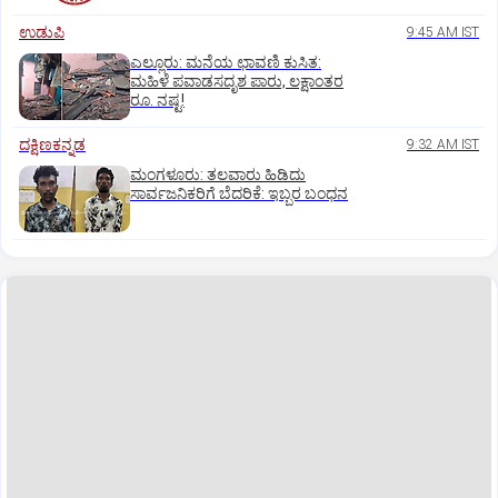
ಉಡುಪಿ
9:45 AM IST
ಎಲ್ಲೂರು: ಮನೆಯ ಛಾವಣಿ ಕುಸಿತ:
ಮಹಿಳೆ ಪವಾಡಸದೃಶ ಪಾರು, ಲಕ್ಷಾಂತರ
ರೂ. ನಷ್ಟ!
ದಕ್ಷಿಣಕನ್ನಡ
9:32 AM IST
ಮಂಗಳೂರು: ತಲವಾರು ಹಿಡಿದು
ಸಾರ್ವಜನಿಕರಿಗೆ ಬೆದರಿಕೆ: ಇಬ್ಬರ ಬಂಧನ