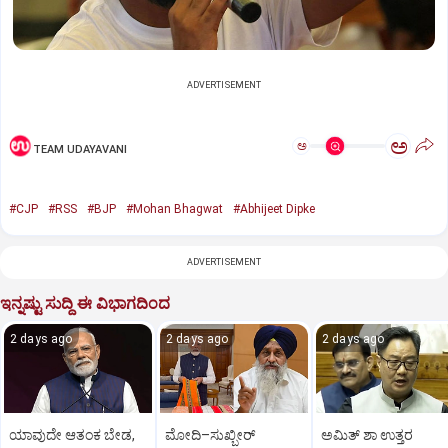
ADVERTISEMENT
ಅ
ಅ
TEAM UDAYAVANI
#CJP
#RSS
#BJP
#Mohan Bhagwat
#Abhijeet Dipke
ADVERTISEMENT
ಇನ್ನಷ್ಟು ಸುದ್ದಿ ಈ ವಿಭಾಗದಿಂದ
2 days ago
2 days ago
2 days ago
ಯಾವುದೇ ಆತಂಕ ಬೇಡ,
ಮೋದಿ–ಸುಖ್ಬೀರ್
ಅಮಿತ್ ಶಾ ಉತ್ತರ