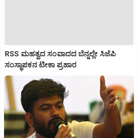
RSS ಮಹತ್ವದ ಸಂವಾದದ ಬೆನ್ನಲ್ಲೇ ಸಿಜೆಪಿ
ಸಂಸ್ಥಾಪಕನ ಟೀಕಾ ಪ್ರಹಾರ