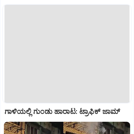
ಗಾಳಿಯಲ್ಲಿ ಗುಂಡು ಹಾರಾಟ: ಟ್ರಾಫಿಕ್‌ ಜಾಮ್