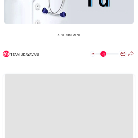
ADVERTISEMENT
ಅ
ಅ
TEAM UDAYAVANI