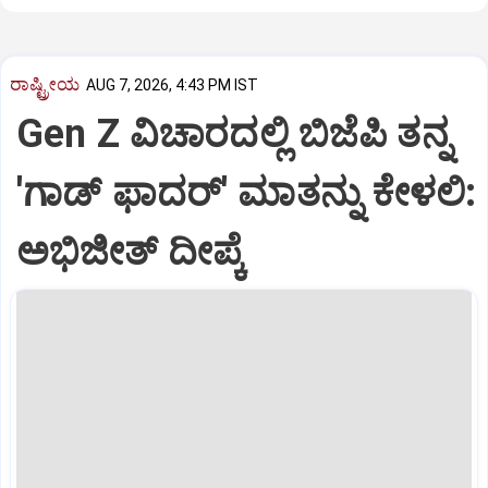
ರಾಷ್ಟ್ರೀಯ
AUG 7, 2026, 4:43 PM IST
Gen Z ವಿಚಾರದಲ್ಲಿ ಬಿಜೆಪಿ ತನ್ನ
'ಗಾಡ್ ಫಾದರ್' ಮಾತನ್ನು ಕೇಳಲಿ:
ಅಭಿಜೀತ್ ದೀಪ್ಕೆ