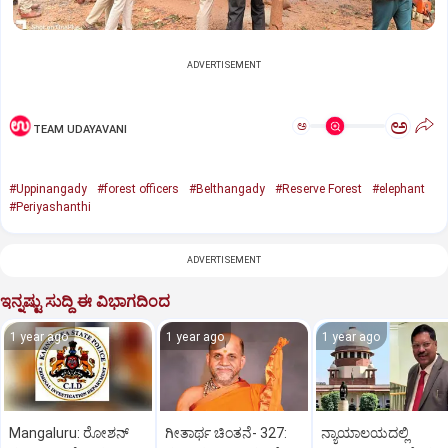
ADVERTISEMENT
ಅ
ಅ
TEAM UDAYAVANI
#Uppinangady
#forest officers
#Belthangady
#Reserve Forest
#elephant
#Periyashanthi
ADVERTISEMENT
ಇನ್ನಷ್ಟು ಸುದ್ದಿ ಈ ವಿಭಾಗದಿಂದ
1 year ago
1 year ago
1 year ago
Mangaluru: ರೋಶನ್‌
ಗೀತಾರ್ಥ ಚಿಂತನೆ- 327:
ನ್ಯಾಯಾಲಯದಲ್ಲಿ