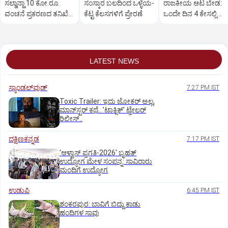
ಸಲ್ಡಾನ್ಹಾ 10 ಕೋ.ರೂ.
ಸಂಸ್ಕಾರ ಬಲದಿಂದ ಒಳ್ಳೆಯ-
ರಾಜಕೀಯ ಆಟ ಬೇಡ:
ವಂಚನೆ ಪ್ರಕರಣದ ತನಿಖೆ
ಕೆಟ್ಟ ಕೆಲಸಗಳಿಗೆ ಪ್ರೇರಣೆ
ಒಂದೇ ದಿನ 4 ಕೇಸಲ್ಲಿ
ಸಿಐಡಿಗೆ ವರ್ಗ
ಸುಪ್ರೀಂಕೋರ್ಟ್‌ ಅಭಿಮ
LATEST NEWS
ಸ್ಯಾಂಡಲ್‌ವುಡ್‌
7:27 PM IST
Toxic Trailer: ಇದು ಜೋಕರ್‌ ಅಲ್ಲ,
ಮಾನ್‌ಸ್ಟರ್‌ ಕಥೆ.. ʼಟಾಕ್ಸಿಕ್‌ʼ ಟ್ರೇಲರ್‌
ರಿಲೀಸ್..
ದಕ್ಷಿಣಕನ್ನಡ
7:17 PM IST
'ಆಳ್ವಾಸ್‌ ಪ್ರಗತಿ-2026' ಬೃಹತ್
ಉದ್ಯೋಗ ಮೇಳ ಸಂಪನ್ನ: ಸಾವಿರಾರು
ಮಂದಿಗೆ ಉದ್ಯೋಗ
ಉಡುಪಿ
6:45 PM IST
ಶಂಕರಪುರ: ಬಾವಿಗೆ ಬಿದ್ದು ಕಾಡು
ಹಂದಿಗಳ ಸಾವು