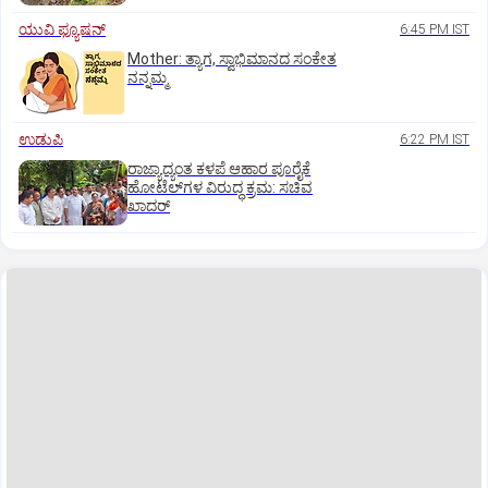
ಯುವಿ ಫ್ಯೂಷನ್
6:45 PM IST
Mother: ತ್ಯಾಗ, ಸ್ವಾಭಿಮಾನದ ಸಂಕೇತ
ನನ್ನಮ್ಮ
ಉಡುಪಿ
6:22 PM IST
ರಾಜ್ಯಾದ್ಯಂತ ಕಳಪೆ ಆಹಾರ ಪೂರೈಕೆ
ಹೋಟೆಲ್‌ಗಳ ವಿರುದ್ಧ ಕ್ರಮ: ಸಚಿವ
ಖಾದರ್