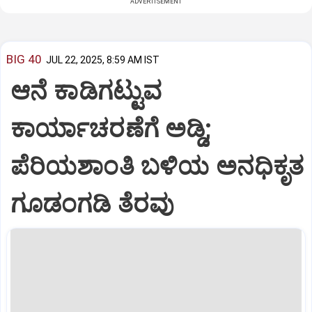
ADVERTISEMENT
BIG 40
JUL 22, 2025, 8:59 AM IST
ಆನೆ ಕಾಡಿಗಟ್ಟುವ
ಕಾರ್ಯಾಚರಣೆಗೆ ಅಡ್ಡಿ;
ಪೆರಿಯಶಾಂತಿ ಬಳಿಯ ಅನಧಿಕೃತ
ಗೂಡಂಗಡಿ ತೆರವು