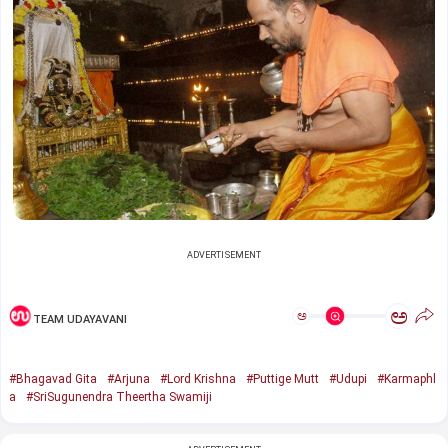
ADVERTISEMENT
ಅ
ಅ
TEAM UDAYAVANI
#Bhagavad Gita
#Arjuna
#Lord Krishna
#Puttige Mutt
#Udupi
#Karmaphl
a
#SriSugunendra Theertha Swamiji