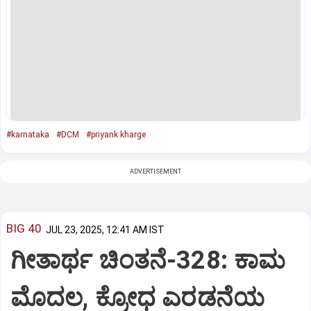
#karnataka
#DCM
#priyank kharge
ADVERTISEMENT
BIG 40
JUL 23, 2025, 12:41 AM IST
ಗೀತಾರ್ಥ ಚಿಂತನೆ-328: ಕಾಮ
ಮೊದಲ, ಕ್ರೋಧ ಎರಡನೆಯ