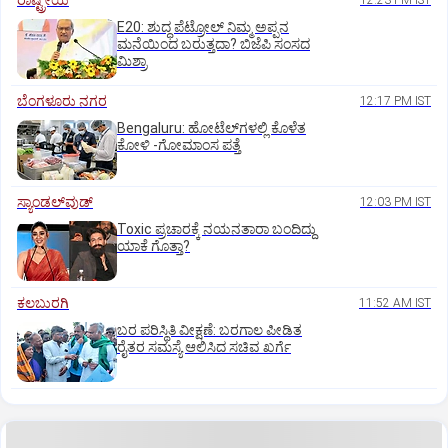
ರಾಷ್ಟ್ರೀಯ
12:23 PM IST
E20: ಶುದ್ಧ ಪೆಟ್ರೋಲ್ ನಿಮ್ಮ ಅಪ್ಪನ
ಮನೆಯಿಂದ ಬರುತ್ತದಾ? ಬಿಜೆಪಿ ಸಂಸದ
ಮಿಶ್ರಾ
ಬೆಂಗಳೂರು ನಗರ
12:17 PM IST
Bengaluru: ಹೋಟೆಲ್‌ಗ‌ಳಲ್ಲಿ ಕೊಳೆತ
ಕೋಳಿ -ಗೋಮಾಂಸ ಪತ್ತೆ
ಸ್ಯಾಂಡಲ್‌ವುಡ್‌
12:03 PM IST
Toxic ಪ್ರಚಾರಕ್ಕೆ ನಯನತಾರಾ ಬಂದಿದ್ದು
ಯಾಕೆ ಗೊತ್ತಾ?
ಕಲಬುರಗಿ
11:52 AM IST
ಬರ ಪರಿಸ್ಥಿತಿ ವೀಕ್ಷಣೆ: ಬರಗಾಲ ಪೀಡಿತ
ರೈತರ ಸಮಸ್ಯೆ ಆಲಿಸಿದ ಸಚಿವ ಖರ್ಗೆ