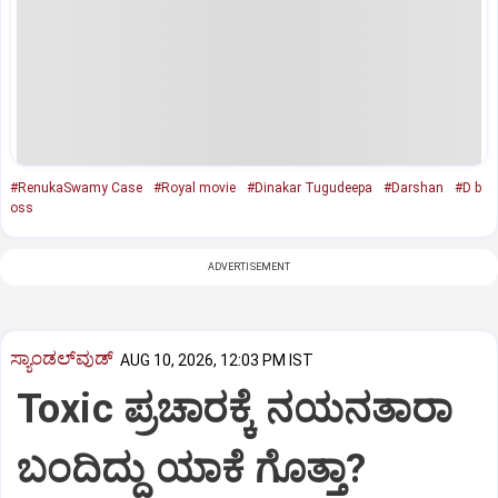
#RenukaSwamy Case
#Royal movie
#Dinakar Tugudeepa
#Darshan
#D b
oss
ADVERTISEMENT
ಸ್ಯಾಂಡಲ್‌ವುಡ್‌
AUG 10, 2026, 12:03 PM IST
Toxic ಪ್ರಚಾರಕ್ಕೆ ನಯನತಾರಾ
ಬಂದಿದ್ದು ಯಾಕೆ ಗೊತ್ತಾ?