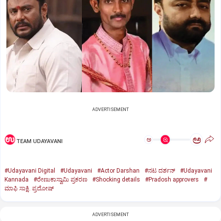
ADVERTISEMENT
ಅ
ಅ
TEAM UDAYAVANI
#Udayavani Digital
#Udayavani
#Actor Darshan
#ನಟ ದರ್ಶನ್‌
#Udayavani
Kannada
#ರೇಣುಕಾಸ್ವಾಮಿ ಪ್ರಕರಣ
#Shocking details
#Pradosh approvers
#
ಮಾಫಿ ಸಾಕ್ಷಿ. ಪ್ರದೋಷ್‌
ADVERTISEMENT