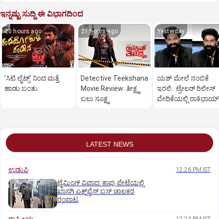
ಇನ್ನಷ್ಟು ಸುದ್ದಿ ಈ ವಿಭಾಗದಿಂದ
20 hours ago
21 hours ago
Yesterday
ʼಸಿಟಿ ಲೈಟ್ಸ್‌ʼ ನಿಂದ ಮತ್ತೆ
Detective Teekshana
ಯಶ್‌ ಮೇಲೆ ನಂಬಿಕೆ
ಹಾಡು ಬಂತು
Movie Review: ತೀಕ್ಷ್ಣ
ಇರಲಿ.. ಟ್ರೇಲರ್‌ ರಿಲೀಸ್‌
ಬಲು ಸೂಕ್ಷ್ಮ
ವೇದಿಕೆಯಲ್ಲಿ ರಾಕಿಭಾಯ್‌
ಪವರ್‌ ಫುಲ್‌ ಟಾಕ್
LATEST NEWS
ಉಡುಪಿ
12:26 PM IST
ಟೈಮಿಂಗ್‌ ವಿವಾದ: ಕಾಪು ಪೇಟೆಯಲ್ಲಿ
ಖಾಸಗಿ ಎಕ್ಸ್‌ಪ್ರೆಸ್ ಬಸ್‌ ಚಾಲಕರ
ರಂಪಾಟ