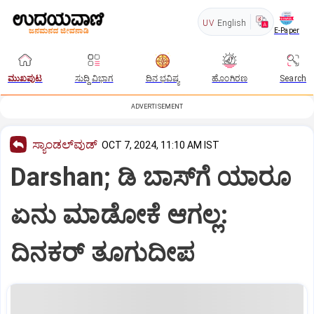
UV
English
E-Paper
ಮುಖಪುಟ
ಸುದ್ದಿ ವಿಭಾಗ
ದಿನ ಭವಿಷ್ಯ
ಹೊಂಗಿರಣ
Search
ADVERTISEMENT
ಸ್ಯಾಂಡಲ್‌ವುಡ್‌
OCT 7, 2024, 11:10 AM IST
Darshan; ಡಿ ಬಾಸ್‌ಗೆ ಯಾರೂ
ಏನು ಮಾಡೋಕೆ ಆಗಲ್ಲ:
ದಿನಕರ್‌ ತೂಗುದೀಪ