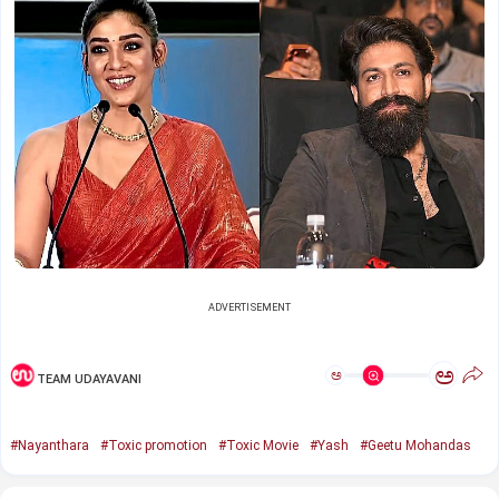
ADVERTISEMENT
ಅ
ಅ
TEAM UDAYAVANI
#Nayanthara
#Toxic promotion
#Toxic Movie
#Yash
#Geetu Mohandas