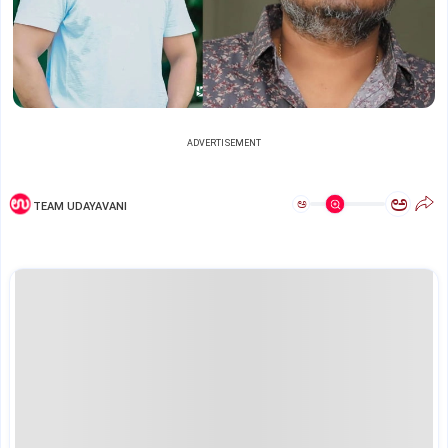
ADVERTISEMENT
ಅ
ಅ
TEAM UDAYAVANI